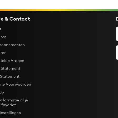
ce & Contact
t
ren
bonnementen
eren
stelde Vragen
y Statement
 Statement
ne Voorwaarden
pp
dformatie.nl je
-favoriet
instellingen