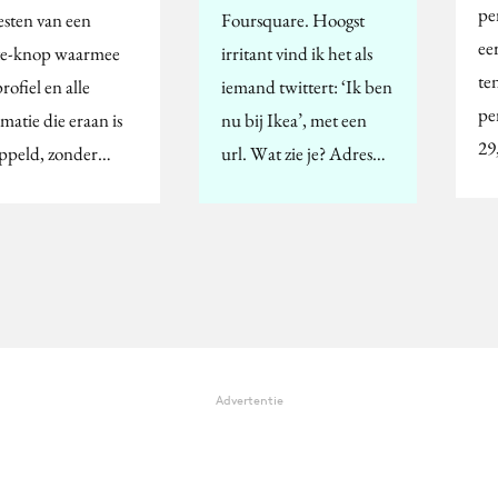
pe
esten van een
Foursquare. Hoogst
ee
te-knop waarmee
irritant vind ik het als
te
rofiel en alle
iemand twittert: ‘Ik ben
pe
matie die eraan is
nu bij Ikea’, met een
29
ppeld, zonder…
url. Wat zie je? Adres…
Advertentie