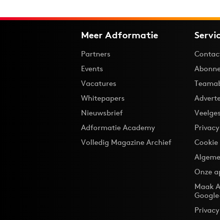
Meer Adformatie
Servi
Partners
Contac
Events
Abonne
Vacatures
Teama
Whitepapers
Advert
Nieuwsbrief
Veelge
Adformatie Academy
Privac
Volledig Magazine Archief
Cookie
Algeme
Onze a
Maak A
Google
Privacy