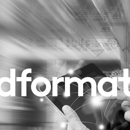
Programmatic
ering
Purpose Marketing
keting
Reputatie & crisis
nicatie