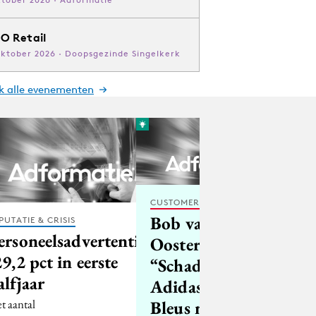
O Retail
oktober 2026 · Doopsgezinde Singelkerk
jk alle evenementen
CUSTOMER EXPERIENCE
Bob van
PUTATIE & CRISIS
ersoneelsadvertenties
Oosterhout:
29,2 pct in eerste
“Schadeclaim
alfjaar
Adidas bij Les
t aantal
Bleus meer