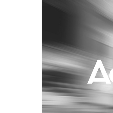
Carriere
Effectiviteit
Contentmarketing
Gedragsverand
Craft
Influencer mar
Customer Experience
Interne commu
Data & Insights
Martech