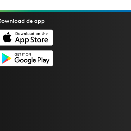
Download de
app