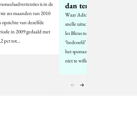
rsoneelsadvertenties is in de
dan terecht”
rste zes maanden van 2010
Waar Adidas vlak na de
n opzichte van dezelfde
snelle uitschakeling van
riode in 2009 gedaald met
les Bleus nog aangaf
,2 pct tot…
‘bedroefd’ te zijn, maar
het sponsorschap nog
niet te willen…