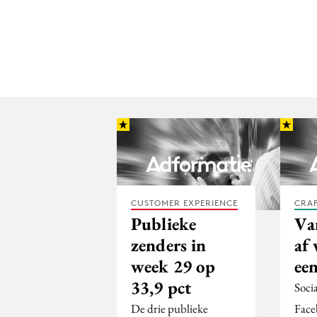
CUSTOMER EXPERIENCE
CRA
Publieke
Va
zenders in
af
week 29 op
ee
33,9 pct
Soci
De drie publieke
Face