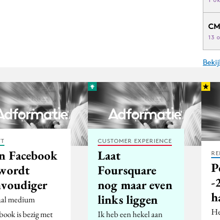
CM
13 
Beki
FT
CUSTOMER EXPERIENCE
n Facebook
Laat
RE
P
 wordt
Foursquare
-
nvoudiger
nog maar even
h
links liggen
aal medium
He
book is bezig met
Ik heb een hekel aan