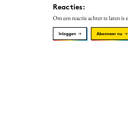
Reacties:
Om een reactie achter te laten is 
Inloggen
Abonneer nu