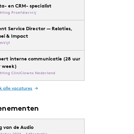
ta- en CRM- specialist
chting Proefdiervrij
ent Service Director — Relaties,
oei & Impact
mVijf
pert interne communicatie (28 uur
r week)
chting CliniClowns Nederland
k alle vacatures
enementen
g van de Audio
ktober 2026 · Adformatie