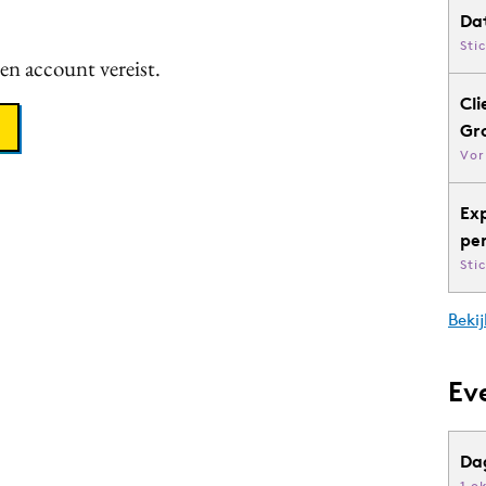
Da
Sti
een account vereist.
Cli
Gr
Vor
Ex
pe
Sti
Bekij
Ev
Da
1 o