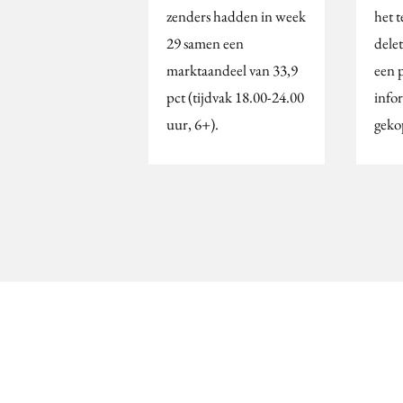
zenders hadden in week
het t
29 samen een
dele
marktaandeel van 33,9
een p
pct (tijdvak 18.00-24.00
infor
uur, 6+).
geko