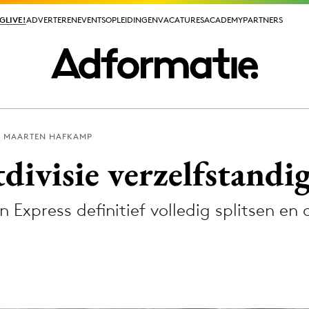
GLIVE!
GLIVE!
ADVERTEREN
ADVERTEREN
EVENTS
EVENTS
OPLEIDINGEN
OPLEIDINGEN
VACATURES
VACATURES
ACADEMY
ACADEMY
PARTNERS
PARTNERS
MAARTEN HAFKAMP
ieuws app
divisie verzelfstandi
n Express definitief volledig splitsen en
Media
ormation
Merkstrategie
PR