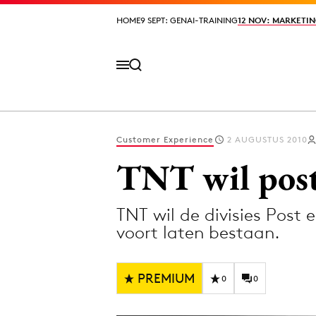
HOME
HOME
9 SEPT: GENAI-TRAINING
9 SEPT: GENAI-TRAINING
12 NOV: MARKETIN
12 NOV: MARKETIN
Customer Experience
2 AUGUSTUS 2010
Volg het laatste nieuws via de Adformatie N
TNT wil post
TNT wil de divisies Post e
Topics
voort laten bestaan.
Artificial Intelligence
Design
Bureaus
Digital transf
PREMIUM
0
0
Campagnes
Diversiteit