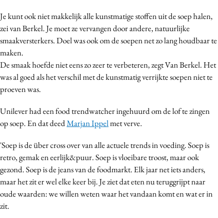
Media
Je kunt ook niet makkelijk alle kunstmatige stoffen uit de soep halen,
Merkstrategie
zei van Berkel. Je moet ze vervangen door andere, natuurlijke
PR
smaakversterkers. Doel was ook om de soepen net zo lang houdbaar te
maken.
Programmatic
De smaak hoefde niet eens zo zeer te verbeteren, zegt Van Berkel. Het
Purpose Marketing
was al goed als het verschil met de kunstmatig verrijkte soepen niet te
Reputatie & crisis
proeven was.
Unilever had een food trendwatcher ingehuurd om de lof te zingen
op soep. En dat deed
Marjan Ippel
met verve.
'Soep is de über cross over van alle actuele trends in voeding. Soep is
retro, gemak en eerlijk&puur. Soep is vloeibare troost, maar ook
gezond. Soep is de jeans van de foodmarkt. Elk jaar net iets anders,
maar het zit er wel elke keer bij. Je ziet dat eten nu teruggrijpt naar
oude waarden: we willen weten waar het vandaan komt en wat er in
zit.