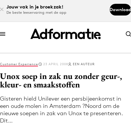
Jouw vak in je broekzak!
Download
De beste leeservaring met de app
Abonneer nu
Abonneer nu
Customer Experience
23 APRIL 2008
EEN AUTEUR
Log in
Unox soep in zak nu zonder geur-,
kleur- en smaakstoffen
Download de app
Volg het laatste nieuws via de Adformatie
Gisteren hield Unilever een persbijeenkomst in
een oude molen in Amsterdam ?Noord om de
Nieuws app
nieuwe soepen in zak van Unox te presenteren.
Dit…