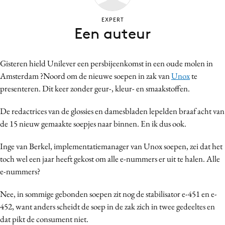
Bureaus
EXPERT
Campagnes
Een auteur
Carriere
Contentmarketing
Gisteren hield Unilever een persbijeenkomst in een oude molen in
Craft
Amsterdam ?Noord om de nieuwe soepen in zak van
Unox
te
Customer Experience
presenteren. Dit keer zonder geur-, kleur- en smaakstoffen.
Data & Insights
De redactrices van de glossies en damesbladen lepelden braaf acht van
Design
de 15 nieuw gemaakte soepjes naar binnen. En ik dus ook.
Digital transformation
Diversiteit
Inge van Berkel, implementatiemanager van Unox soepen, zei dat het
toch wel een jaar heeft gekost om alle e-nummers er uit te halen. Alle
Effectiviteit
e-nummers?
Gedragsverandering
Influencer marketing
Nee, in sommige gebonden soepen zit nog de stabilisator e-451 en e-
Interne communicatie
452, want anders scheidt de soep in de zak zich in twee gedeeltes en
dat pikt de consument niet.
Martech