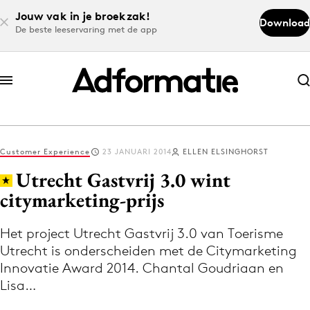
Jouw vak in je broekzak!
Download
De beste leeservaring met de app
Abonneer nu
Abonneer nu
Customer Experience
23 JANUARI 2014
ELLEN ELSINGHORST
Log in
Utrecht Gastvrij 3.0 wint
citymarketing-prijs
Download de app
Volg het laatste nieuws via de Adformatie
Het project Utrecht Gastvrij 3.0 van Toerisme
Utrecht is onderscheiden met de Citymarketing
Nieuws app
Innovatie Award 2014. Chantal Goudriaan en
Lisa…