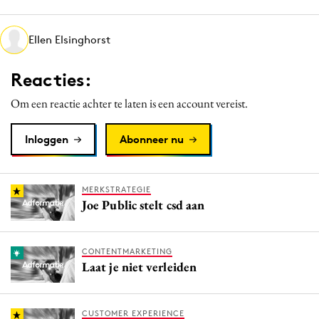
Media
Merkstrategie
Ellen Elsinghorst
PR
Reacties:
Programmatic
Purpose Marketing
Om een reactie achter te laten is een account vereist.
Reputatie & crisis
Inloggen
Abonneer nu
MERKSTRATEGIE
Joe Public stelt csd aan
CONTENTMARKETING
Laat je niet verleiden
CUSTOMER EXPERIENCE