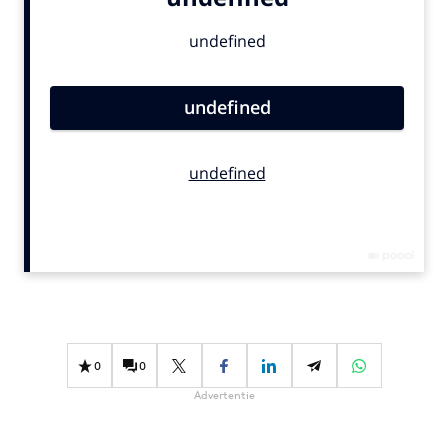
Bureaus
Campagnes
Carriere
Contentmarketing
Craft
Customer Experience
Data & Insights
Design
Digital transformation
Diversiteit
Effectiviteit
Gedragsverandering
0
0
Influencer marketing
Advertentie
Interne communicatie
Martech