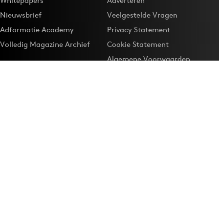
Whitepapers
Adverteren
Nieuwsbrief
Veelgestelde Vragen
Adformatie Academy
Privacy Statement
Volledig Magazine Archief
Cookie Statement
Algemene Voorwaarden
Onze app
Maak Adformatie.nl je
Google-favoriet
Privacyinstellingen
Download de
Adformatie Nieuws App