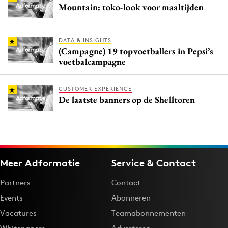
Mountain: toko-look voor maaltijden
DATA & INSIGHTS
(Campagne) 19 topvoetballers in Pepsi’s
voetbalcampagne
CUSTOMER EXPERIENCE
De laatste banners op de Shelltoren
Meer Adformatie
Service & Contact
Partners
Contact
Events
Abonneren
Vacatures
Teamabonnementen