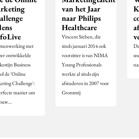
rketing
van het Jaar
K
allenge
naar Philips
c
dens
Healthcare
a
foLive
v
Vincent Sieben, die
amenwerking met
sinds januari 2014 ook
De
lzer ontwikkelde
voorzitter is van NIMA
sn
kestijn Business
Young Professionals
na
ol de 'Online
werkte al sinds zijn
eting Challenge':
afstuderen in 2007 voor
erfecte manier om
Grontmij
 jouw…