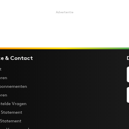
Advertentie
ce & Contact
t
ren
bonnementen
eren
stelde Vragen
y Statement
 Statement