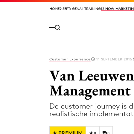
HOME
HOME
9 SEPT: GENAI-TRAINING
9 SEPT: GENAI-TRAINING
12 NOV: MARKETIN
12 NOV: MARKETIN
Customer Experience
11 SEPTEMBER 2015
Volg het laatste nieuws via de Adformatie N
Van Leeuwen
Management P
Topics
De customer journey is d
Artificial Intelligence
Design
realistische implementa
Bureaus
Digital transf
Campagnes
Diversiteit
PREMIUM
0
0