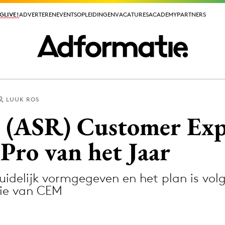
GLIVE!
GLIVE!
ADVERTEREN
ADVERTEREN
EVENTS
EVENTS
OPLEIDINGEN
OPLEIDINGEN
VACATURES
VACATURES
ACADEMY
ACADEMY
PARTNERS
PARTNERS
LUUK ROS
ieuws app
 (ASR) Customer Exp
ro van het Jaar
uidelijk vormgegeven en het plan is volg
Media
tie van CEM
ormation
Merkstrategie
PR