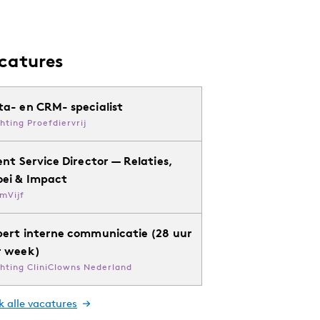
catures
ta- en CRM- specialist
chting Proefdiervrij
ent Service Director — Relaties,
oei & Impact
mVijf
pert interne communicatie (28 uur
r week)
chting CliniClowns Nederland
k alle vacatures