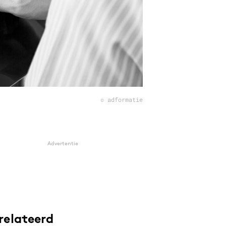
© adformatie
Advertentie
relateerd