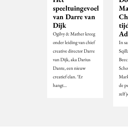
speeltuingevoel
Ma
van Darre van
Ch
Dijk
tij
Ad
Ogilvy & Mather kreeg
onder leiding van chief
In s
creative director Darre
Sqil
van Dijk, aka Darius
Beec
Dante, een nieuw
Scho
creatief elan. ‘Er
Mark
hangt…
de p
zelf