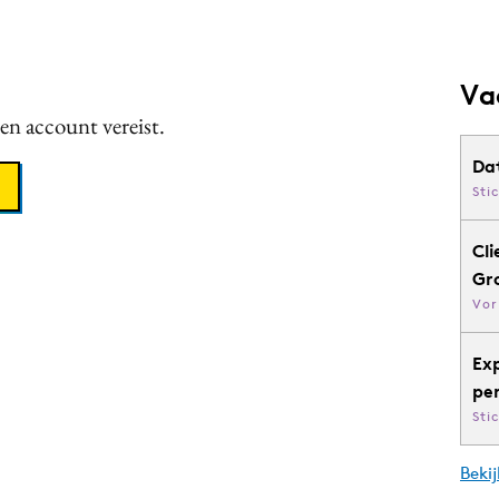
Va
een account vereist.
Da
Sti
Cli
Gr
Vor
Ex
pe
Sti
Bekij