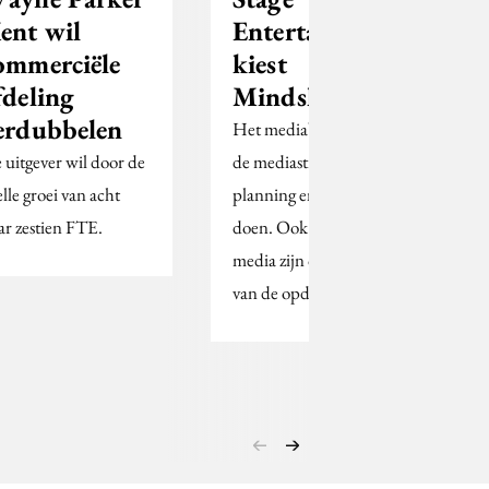
ent wil
Entertainment
ommerciële
kiest
fdeling
Mindshare
erdubbelen
Het mediabureau gaat
 uitgever wil door de
de mediastrategie, -
elle groei van acht
planning en inkoop
ar zestien FTE.
doen. Ook de digitale
media zijn onderdeel
van de opdracht.