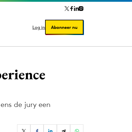
Log in
Log in
Abonneer nu
Abonneer nu
erience
ens de jury een