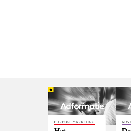
PURPOSE MARKETING
ADV
Het
Do