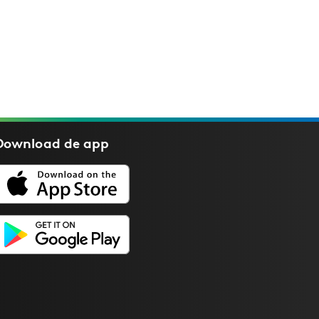
Download de
app