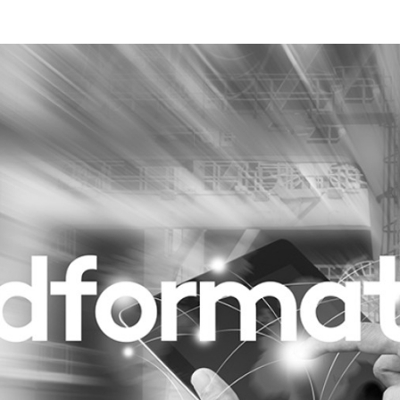
Programmatic
ering
Purpose Marketing
keting
Reputatie & crisis
nicatie