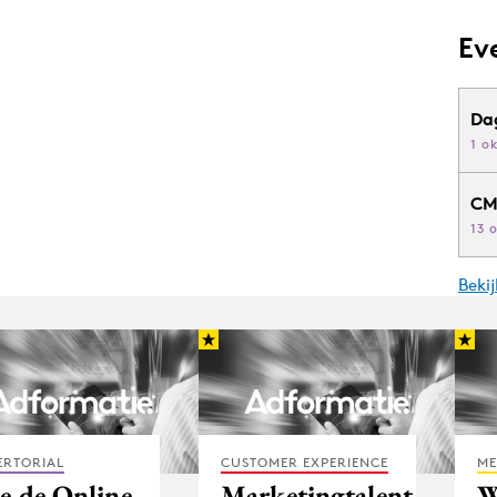
Ev
Da
1 o
CM
13 
Beki
ERTORIAL
CUSTOMER EXPERIENCE
ME
e de Online
Marketingtalent
W