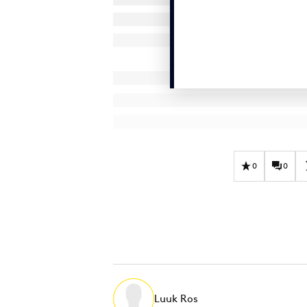
0
0
Luuk Ros