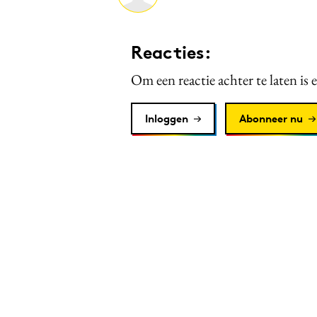
Reacties:
Om een reactie achter te laten is 
Inloggen
Abonneer nu