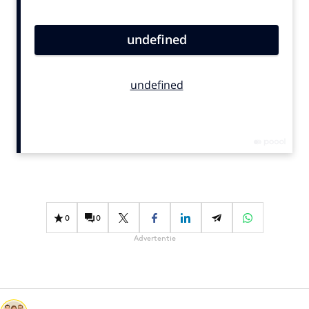
Bureaus
Campagnes
Carriere
Contentmarketing
Craft
Customer Experience
Data & Insights
Design
Digital transformation
Diversiteit
0
0
Effectiviteit
Advertentie
Gedragsverandering
Influencer marketing
Interne communicatie
Martech