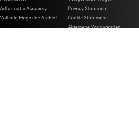
Adformatie Academy
Privacy Statement
Volledig Magazine Archief
Cookie Statement
Algemene Voorwaarden
Onze app
Maak Adformatie.nl je
Google-favoriet
Privacyinstellingen
Download de
Adformatie Nieuws App