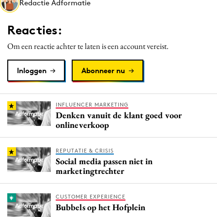
Redactie Adformatie
Media
Merkstrategie
Reacties:
PR
Om een reactie achter te laten is een account vereist.
Programmatic
Purpose Marketing
Inloggen
Abonneer nu
Reputatie & crisis
INFLUENCER MARKETING
Denken vanuit de klant goed voor
onlineverkoop
REPUTATIE & CRISIS
Social media passen niet in
marketingtrechter
CUSTOMER EXPERIENCE
Bubbels op het Hofplein