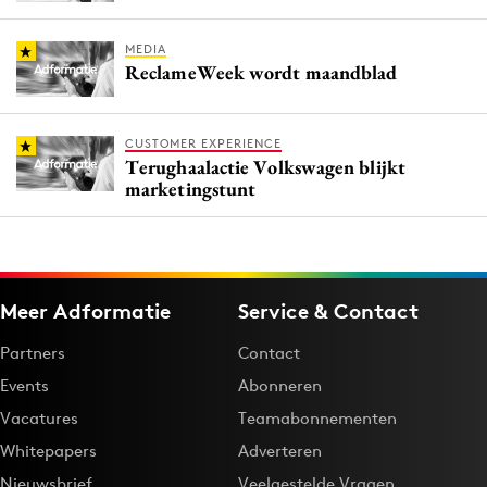
MEDIA
ReclameWeek wordt maandblad
CUSTOMER EXPERIENCE
Terughaalactie Volkswagen blijkt
marketingstunt
Meer Adformatie
Service & Contact
Partners
Contact
Events
Abonneren
Vacatures
Teamabonnementen
Whitepapers
Adverteren
Nieuwsbrief
Veelgestelde Vragen