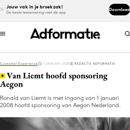
Jouw vak in je broekzak!
Download
De beste leeservaring met de app
Abonneer nu
Abonneer nu
Customer Experience
1 JANUARI 2008
REDACTIE ADFORMATIE
Log in
Van Liemt hoofd sponsoring
Aegon
Download de app
Volg het laatste nieuws via de Adformatie
Ronald van Liemt is met ingang van 1 januari
2008 hoofd sponsoring van Aegon Nederland.
Nieuws app