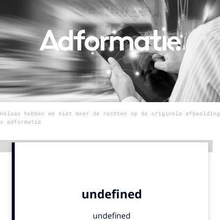
Menu
Home
9 sept: GenAI-training
12 nov: MarketingLive!
Adverteren
Helaas hebben we niet meer de rechten op de originele afbeelding
Events
© adformatie
Opleidingen
Vacatures
Advertentie
Academy
Partners
Topics
Artificial Intelligence