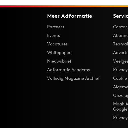
Meer Adformatie
Servi
Partners
Contac
Events
Abonne
Vacatures
Teama
Whitepapers
Advert
Nieuwsbrief
Veelge
Adformatie Academy
Privac
Volledig Magazine Archief
Cookie
Algeme
Onze a
Maak A
Google
Privacy