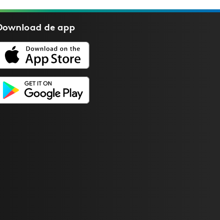
Download de
app