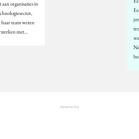
Ee
t aan organisaties in
Ee
echnologiesector,
jo
t haar team weten
tr
ersterken met…
we
Ne
be
Advertentie