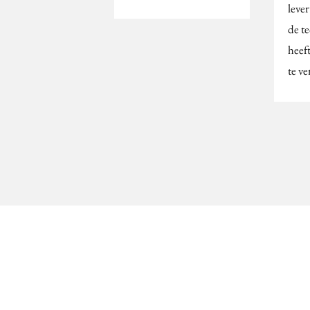
lever
de t
heef
te v