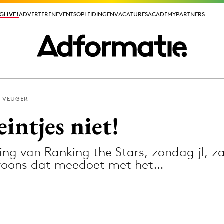
GLIVE!
GLIVE!
ADVERTEREN
ADVERTEREN
EVENTS
EVENTS
OPLEIDINGEN
OPLEIDINGEN
VACATURES
VACATURES
ACADEMY
ACADEMY
PARTNERS
PARTNERS
 VEUGER
ieuws app
intjes niet!
ding van Ranking the Stars, zondag jl, 
efoons dat meedoet met het…
Media
ormation
Merkstrategie
PR