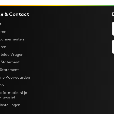
ce & Contact
t
ren
bonnementen
eren
stelde Vragen
y Statement
 Statement
ne Voorwaarden
pp
dformatie.nl je
-favoriet
instellingen