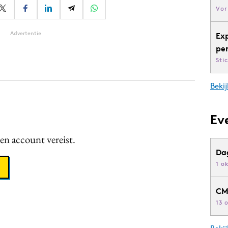
Vor
Advertentie
Ex
pe
Sti
Bekij
Ev
een account vereist.
Da
1 o
CM
13 