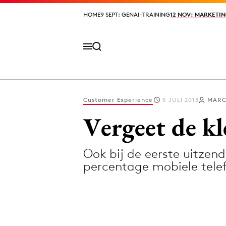
HOME
HOME
9 SEPT: GENAI-TRAINING
9 SEPT: GENAI-TRAINING
12 NOV: MARKETIN
12 NOV: MARKETIN
Customer Experience
5 JULI 2013
MARC
Volg het laatste nieuws via de Adformatie N
Vergeet de kle
Ook bij de eerste uitzen
Topics
percentage mobiele tel
Artificial Intelligence
Design
Bureaus
Digital transf
Campagnes
Diversiteit