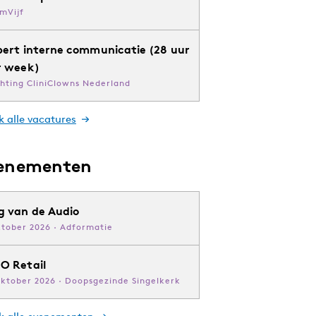
mVijf
pert interne communicatie (28 uur
r week)
chting CliniClowns Nederland
k alle vacatures
enementen
g van de Audio
ktober 2026 · Adformatie
O Retail
oktober 2026 · Doopsgezinde Singelkerk