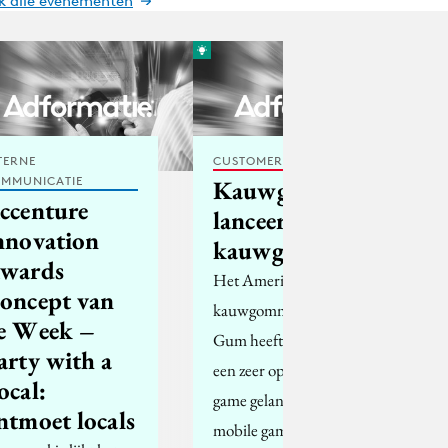
jk alle evenementen
TERNE
CUSTOMER EXPERIENCE
MMUNICATIE
Kauwgommerk
ccenture
lanceert
nnovation
kauwgame
wards
Het Amerikaanse
oncept van
kauwgommerk Stride
e Week –
Gum heeft vorige week
arty with a
een zeer opmerkelijke
ocal:
game gelanceerd. De
ntmoet locals
mobile game Gumulon