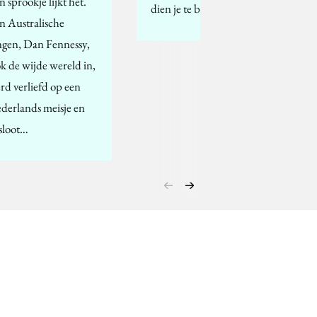
n sprookje lijkt het.
dien je te besturen…
n Australische
ngen, Dan Fennessy,
ok de wijde wereld in,
rd verliefd op een
derlands meisje en
sloot…