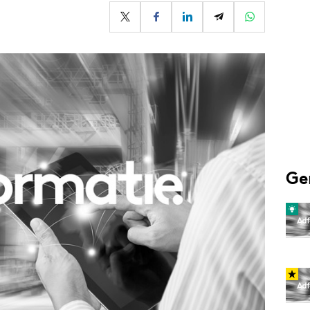
Programmatic
ering
Purpose Marketing
keting
Reputatie & crisis
nicatie
Ge