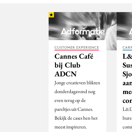
CUSTOMER EXPERIENCE
CARR
Cannes Café
L&
bij Club
Su
ADCN
Sj
aan
Jonge creatieven blikten
me
donderdagavond nog
co
even terug op de
pareltjes uit Cannes.
L&DJ
Bekijk de cases hen het
bure
meest inspireren.
comm