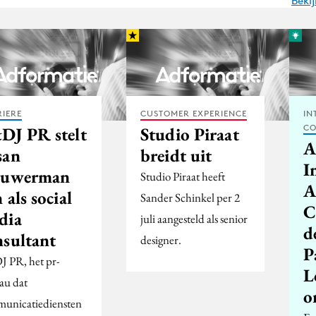
Beki
IERE
CUSTOMER EXPERIENCE
IN
CO
DJ PR stelt
Studio Piraat
A
san
breidt uit
I
ouwerman
Studio Piraat heeft
A
 als social
Sander Schinkel per 2
C
dia
juli aangesteld als senior
d
nsultant
designer.
P
 PR, het pr-
L
au dat
o
unicatiediensten