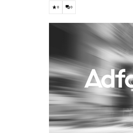
Carriere
Effectiviteit
0
0
Contentmarketing
Gedragsverand
Craft
Influencer mar
Customer Experience
Interne commu
Data & Insights
Martech