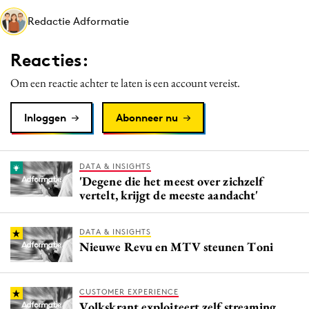
Media
Redactie Adformatie
Merkstrategie
Reacties:
PR
Programmatic
Om een reactie achter te laten is een account vereist.
Purpose Marketing
Inloggen
Abonneer nu
Reputatie & crisis
DATA & INSIGHTS
'Degene die het meest over zichzelf
vertelt, krijgt de meeste aandacht'
DATA & INSIGHTS
Nieuwe Revu en MTV steunen Toni
CUSTOMER EXPERIENCE
Volkskrant exploiteert zelf streaming