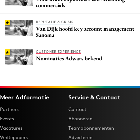
commercials
REPUTATIE & CRISIS
Van Dijk hoofd key account management
Sanoma
CUSTOMER EXPERIENCE
Nominaties Adwars bekend
Meer Adformatie
Service & Contact
Partners
Contact
Events
Abonneren
Vacatures
Teamabonnementen
Whitepapers
Adverteren