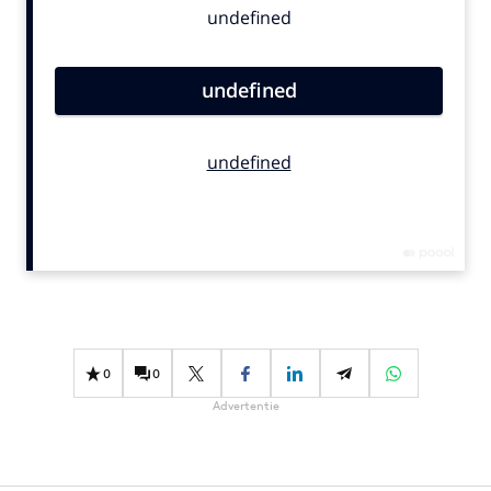
Bureaus
Campagnes
Carriere
Contentmarketing
Craft
Customer Experience
Data & Insights
Design
Digital transformation
Diversiteit
Effectiviteit
0
0
Gedragsverandering
Advertentie
Influencer marketing
Interne communicatie
Martech