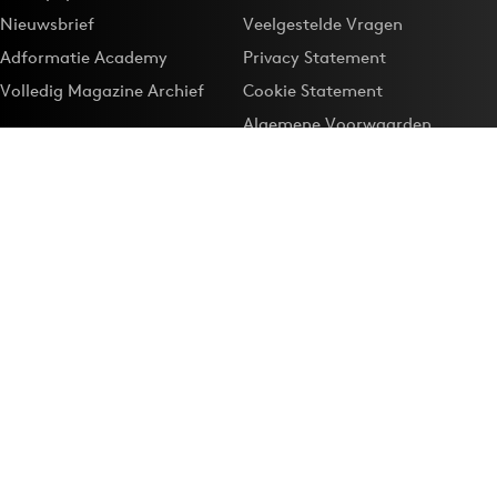
Nieuwsbrief
Veelgestelde Vragen
Adformatie Academy
Privacy Statement
Volledig Magazine Archief
Cookie Statement
Algemene Voorwaarden
Onze app
Maak Adformatie.nl je
Google-favoriet
Privacyinstellingen
Download de
Adformatie Nieuws App