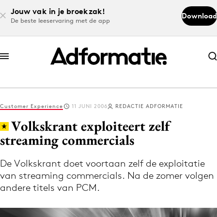
Jouw vak in je broekzak!
Download
De beste leeservaring met de app
Abonneer nu
Abonneer nu
Customer Experience
11 JUNI 2006
REDACTIE ADFORMATIE
Log in
Volkskrant exploiteert zelf
streaming commercials
Download de app
Volg het laatste nieuws via de Adformatie
De Volkskrant doet voortaan zelf de exploitatie
van streaming commercials. Na de zomer volgen
Nieuws app
andere titels van PCM.