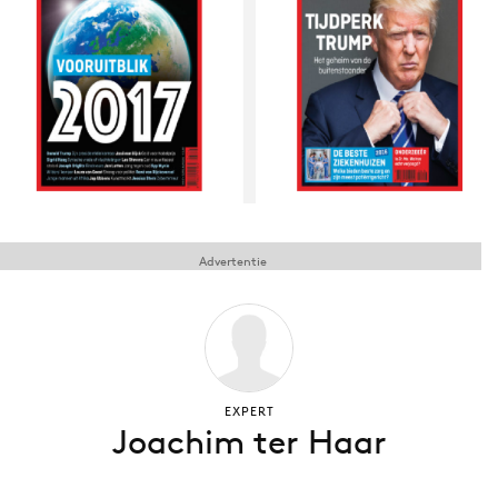
Menu
Home
9 sept: GenAI-training
12 nov: MarketingLive!
Adverteren
Advertentie
Events
Opleidingen
Vacatures
Academy
Partners
EXPERT
Joachim ter Haar
Topics
Artificial Intelligence