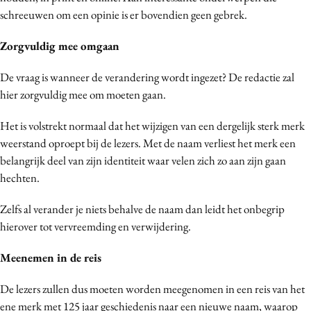
schreeuwen om een opinie is er bovendien geen gebrek.
Media
Merkstrategie
Zorgvuldig mee omgaan
PR
De vraag is wanneer de verandering wordt ingezet? De redactie zal
Programmatic
hier zorgvuldig mee om moeten gaan.
Purpose Marketing
Reputatie & crisis
Het is volstrekt normaal dat het wijzigen van een dergelijk sterk merk
weerstand oproept bij de lezers. Met de naam verliest het merk een
belangrijk deel van zijn identiteit waar velen zich zo aan zijn gaan
hechten.
Zelfs al verander je niets behalve de naam dan leidt het onbegrip
hierover tot vervreemding en verwijdering.
Meenemen in de reis
De lezers zullen dus moeten worden meegenomen in een reis van het
ene merk met 125 jaar geschiedenis naar een nieuwe naam, waarop