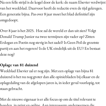
Na een felle strijd is de kogel door de kerk: de naam Elsevier verdwijnt
Bureaus
van het weekblad. Daarvoor heeft de redactie even de tijd gekregen.
Campagnes
Een generatie bijna. Pas over 8 jaar moet het blad definitief zijn
Carriere
omgedoopt.
Contentmarketing
Over 8 jaar is het 2025. Hoe zal de wereld er dan uit zien? Volgt
Craft
Donald Trump Junior na twee termijnen zijn vader op? Zitten
Customer Experience
Erdogan en Poetin nog stevig in het zadel? Is Geen Peil de grootste
Data & Insights
partij en aan het regeren? Is de UK eindelijk uit de EU? En bestaat
deze nog?
Design
Digital transformation
Oplage van 81 duizend
Diversiteit
Weekblad Elsevier zal er nog zijn. Met een oplage van bijna 81
Effectiviteit
duizend is het nu nog groter dan alle opiniebladen bij elkaar en de
oplagedaling van de afgelopen jaren is, in ieder geval voorlopig, tot
Gedragsverandering
staan gebracht.
Influencer marketing
Interne communicatie
Met de nieuwe eigenaar is er alle focus op om de titel relevant te
Martech
houden, in print en online. Aan interessante onderwerpen die