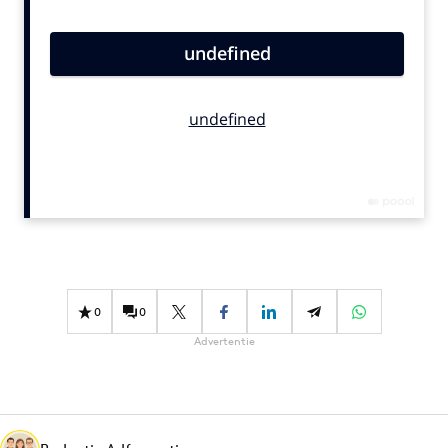
Bureaus
Campagnes
Carriere
Contentmarketing
Craft
Customer Experience
Data & Insights
Design
Digital transformation
Diversiteit
0
0
Effectiviteit
Advertentie
Gedragsverandering
Influencer marketing
Interne communicatie
Martech