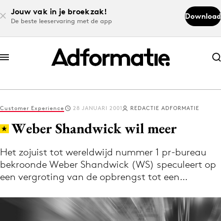
Jouw vak in je broekzak!
Download
De beste leeservaring met de app
Abonneer nu
Abonneer nu
Customer Experience
28 JANUARI 2001
REDACTIE ADFORMATIE
Log in
Weber Shandwick wil meer
Het zojuist tot wereldwijd nummer 1 pr-bureau
Download de app
bekroonde Weber Shandwick (WS) speculeert op
Volg het laatste nieuws via de Adformatie
een vergroting van de opbrengst tot een…
Nieuws app