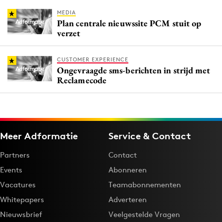
MEDIA
Plan centrale nieuwssite PCM stuit op
verzet
CUSTOMER EXPERIENCE
Ongevraagde sms-berichten in strijd met
Reclamecode
Meer Adformatie
Service & Contact
Partners
Contact
Events
Abonneren
Vacatures
Teamabonnementen
Whitepapers
Adverteren
Nieuwsbrief
Veelgestelde Vragen