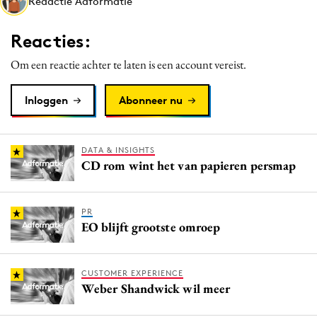
Redactie Adformatie
Media
Merkstrategie
Reacties:
PR
Om een reactie achter te laten is een account vereist.
Programmatic
Purpose Marketing
Inloggen
Abonneer nu
Reputatie & crisis
DATA & INSIGHTS
CD rom wint het van papieren persmap
PR
EO blijft grootste omroep
CUSTOMER EXPERIENCE
Weber Shandwick wil meer