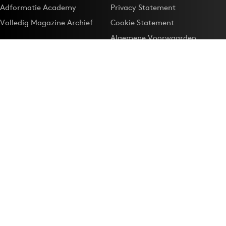
Adformatie Academy
Privacy Statement
Volledig Magazine Archief
Cookie Statement
Algemene Voorwaarden
Onze app
Maak Adformatie.nl je
Google-favoriet
Privacyinstellingen
Download de
Adformatie Nieuws App