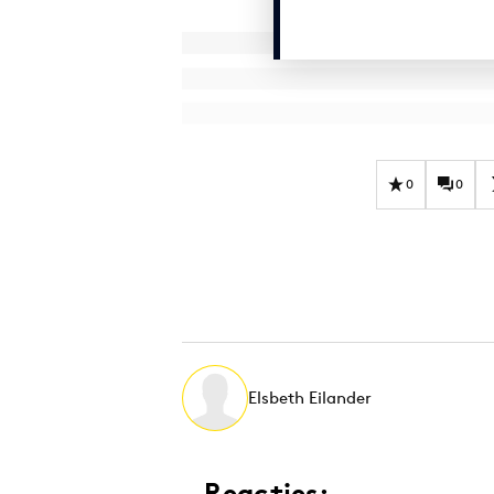
0
0
Elsbeth Eilander
Reacties: