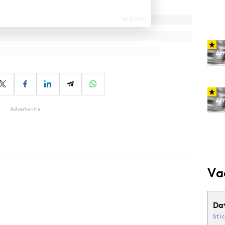
Advertentie
Va
Da
Sti