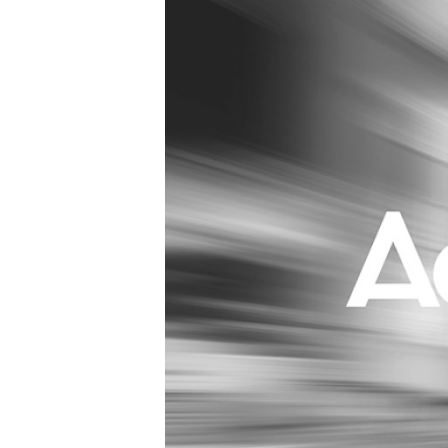
Carriere
Effectiviteit
Contentmarketing
Gedragsverand
Craft
Influencer mar
Customer Experience
Interne commu
Data & Insights
Martech