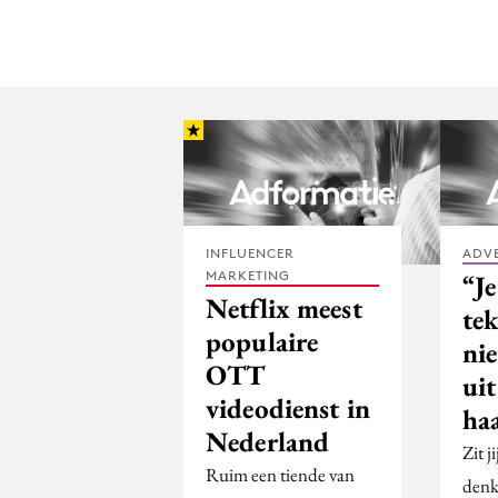
INFLUENCER
ADV
MARKETING
“Je
Netflix meest
tek
populaire
nie
OTT
uit
videodienst in
haa
Nederland
Zit j
Ruim een tiende van
denk 