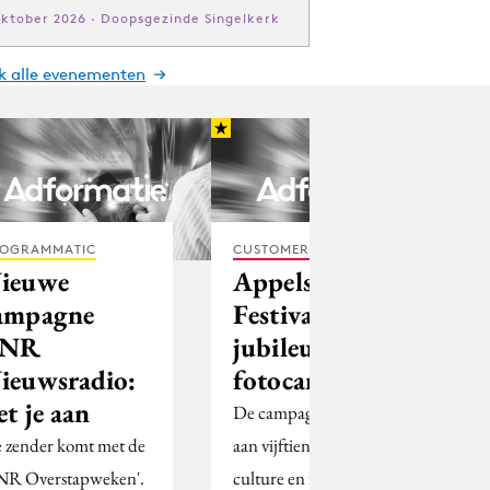
oktober 2026 · Doopsgezinde Singelkerk
jk alle evenementen
OGRAMMATIC
CUSTOMER EXPERIENCE
ieuwe
Appelsap
ampagne
Festival viert
BNR
jubileum met
ieuwsradio:
fotocampagne
et je aan
De campagne is een ode
 zender komt met de
aan vijftien jaar 'street
NR Overstapweken'.
culture en fresh music'.