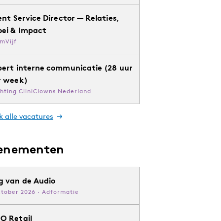
ent Service Director — Relaties,
oei & Impact
mVijf
pert interne communicatie (28 uur
r week)
chting CliniClowns Nederland
k alle vacatures
enementen
g van de Audio
ktober 2026 · Adformatie
O Retail