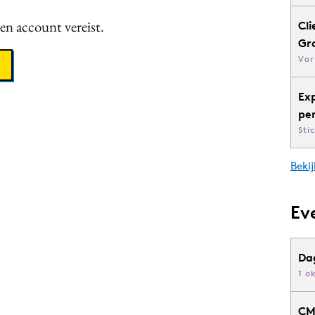
een account vereist.
Cli
Gr
Vor
Ex
pe
Sti
Bekij
Ev
Da
1 o
CM