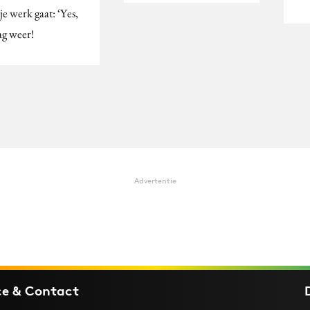
je werk gaat: ‘Yes,
ag weer!
Advertentie
ce & Contact