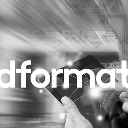
Programmatic
ering
Purpose Marketing
keting
Reputatie & crisis
nicatie