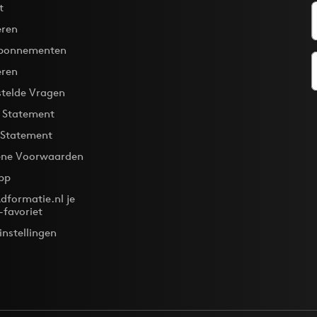
t
ren
bonnementen
eren
stelde Vragen
y Statement
 Statement
ne Voorwaarden
pp
dformatie.nl je
-favoriet
instellingen