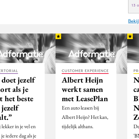
13 
Beki
ERTORIAL
CUSTOMER EXPERIENCE
PR
 doet jezelf
Albert Heijn
N
ort als je
werkt samen
c
t het beste
met LeasePlan
 jezelf
N
Een auto leasen bij
lt.”
Z
Albert Heijn? Het kan,
ij lekker in je vel en
tijdelijk althans.
De
je iedere dag als je
'B