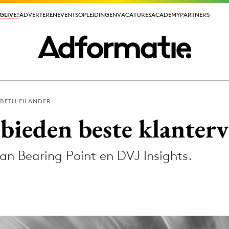
GLIVE!
GLIVE!
ADVERTEREN
ADVERTEREN
EVENTS
EVENTS
OPLEIDINGEN
OPLEIDINGEN
VACATURES
VACATURES
ACADEMY
ACADEMY
PARTNERS
PARTNERS
SBETH EILANDER
ieuws app
bieden beste klanterv
 Bearing Point en DVJ Insights.
Media
ormation
Merkstrategie
PR