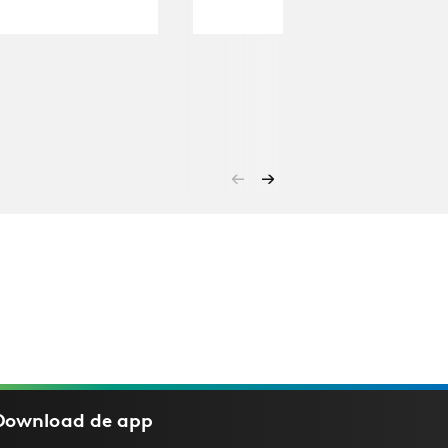
Download de
app