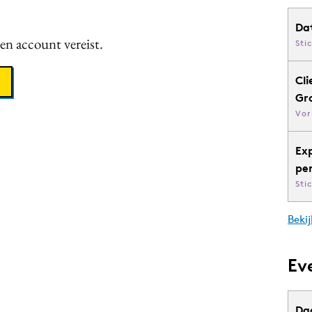
Da
een account vereist.
Sti
Cli
Gr
Vor
Ex
pe
Sti
Bekij
Ev
Da