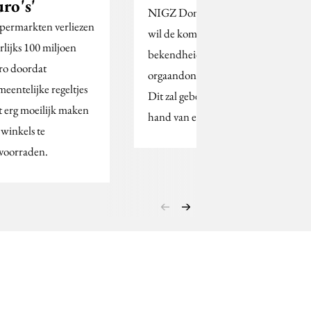
uro's'
NIGZ Donorvoorlichting
permarkten verliezen
wil de komende jaren de
arlijks 100 miljoen
bekendheid rondom
ro doordat
orgaandonatie vergroten.
meentelijke regeltjes
Dit zal gebeuren aan de
t erg moeilijk maken
hand van een strategisch…
 winkels te
voorraden.