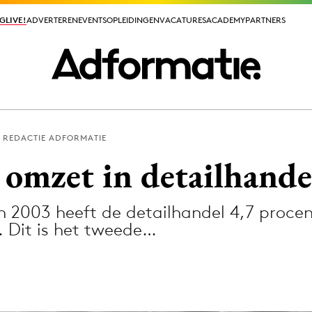
GLIVE!
GLIVE!
ADVERTEREN
ADVERTEREN
EVENTS
EVENTS
OPLEIDINGEN
OPLEIDINGEN
VACATURES
VACATURES
ACADEMY
ACADEMY
PARTNERS
PARTNERS
REDACTIE ADFORMATIE
ieuws app
omzet in detailhande
n 2003 heeft de detailhandel 4,7 proce
. Dit is het tweede…
Media
ormation
Merkstrategie
PR