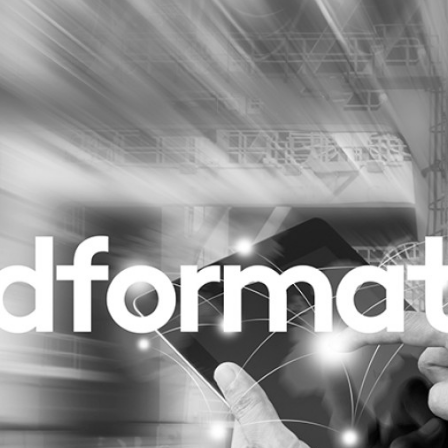
Programmatic
ering
Purpose Marketing
keting
Reputatie & crisis
nicatie