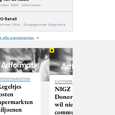
ktober 2026 · Adformatie
O Retail
oktober 2026 · Doopsgezinde Singelkerk
jk alle evenementen
NTENTMARKETING
CUSTOMER EXPERIENCE
Regeltjes
NIGZ
osten
Donorvoorlichting
upermarkten
wil nieuw
iljoenen
communicatiebeleid