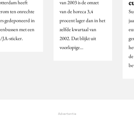
e
otterdam heeft
van 2003 is de omzet
rom ten onrechte
van de horeca 3,4
Su
ers gedeponeerd in
procent lager dan in het
ja
venbussen met een
zelfde kwartaal van
eu
JA-sticker.
2002. Dat blijkt uit
ge
voorlopige…
he
de
be
Advertentie