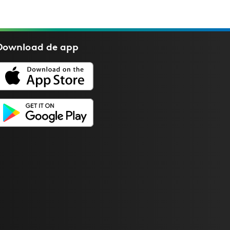
Download de
app