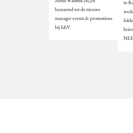
Anita Wassink (42) is
in R
benoemd tot de nieuwe
wede
manager events & promotions
fold
bij IdtV.
brie
NEE/