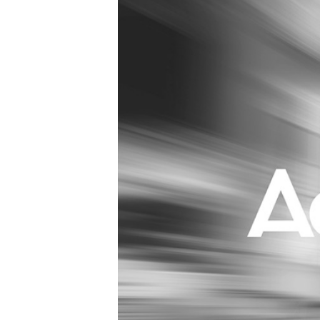
Carriere
Effectiviteit
Contentmarketing
Gedragsverand
Craft
Influencer mar
Customer Experience
Interne commu
Data & Insights
Martech