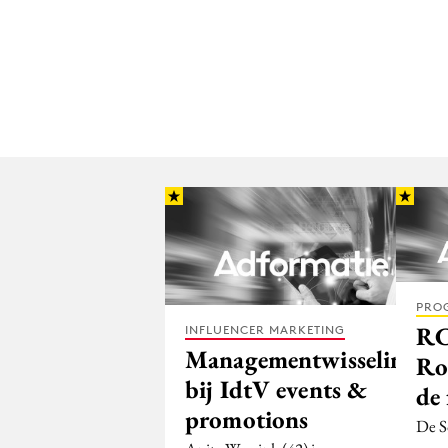
PRO
RC
INFLUENCER MARKETING
Managementwisseling
Ro
bij IdtV events &
de
promotions
De So