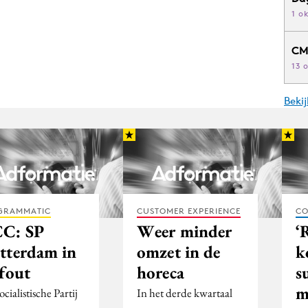
1 o
CM
13 
Beki
GRAMMATIC
CUSTOMER EXPERIENCE
CO
C: SP
Weer minder
‘
tterdam in
omzet in de
k
 fout
horeca
s
m
cialistische Partij
In het derde kwartaal