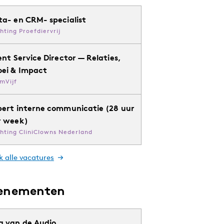
ta- en CRM- specialist
chting Proefdiervrij
ent Service Director — Relaties,
oei & Impact
mVijf
pert interne communicatie (28 uur
r week)
chting CliniClowns Nederland
k alle vacatures
enementen
g van de Audio