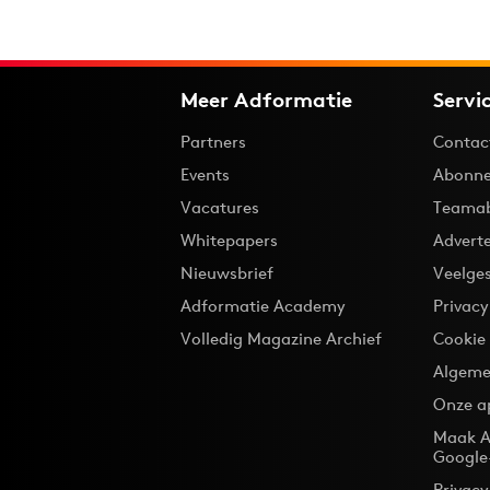
Meer Adformatie
Servi
Partners
Contac
Events
Abonne
Vacatures
Teama
Whitepapers
Advert
Nieuwsbrief
Veelge
Adformatie Academy
Privac
Volledig Magazine Archief
Cookie
Algeme
Onze a
Maak A
Google
Privacy