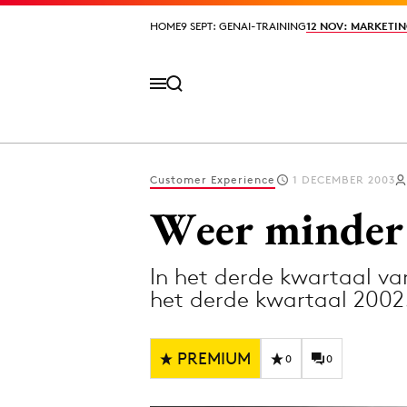
HOME
HOME
9 SEPT: GENAI-TRAINING
9 SEPT: GENAI-TRAINING
12 NOV: MARKETIN
12 NOV: MARKETIN
Customer Experience
1 DECEMBER 2003
Volg het laatste nieuws via de Adformatie N
Weer minder 
In het derde kwartaal va
Topics
het derde kwartaal 2002
Artificial Intelligence
Design
Bureaus
Digital transf
PREMIUM
0
0
Campagnes
Diversiteit