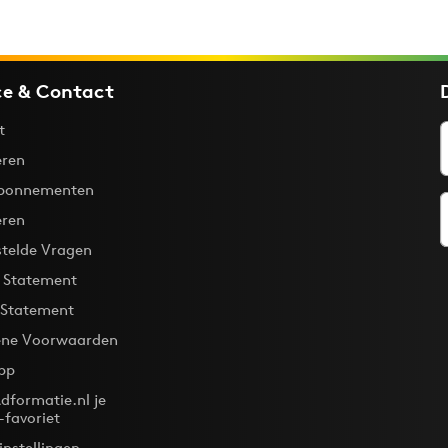
ce & Contact
t
ren
bonnementen
eren
stelde Vragen
y Statement
 Statement
ne Voorwaarden
pp
dformatie.nl je
-favoriet
instellingen