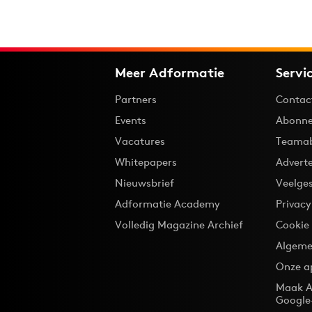
Meer Adformatie
Servi
Partners
Contac
Events
Abonne
Vacatures
Teama
Whitepapers
Advert
Nieuwsbrief
Veelge
Adformatie Academy
Privac
Volledig Magazine Archief
Cookie
Algeme
Onze a
Maak A
Google