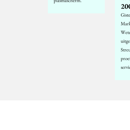
plasmascherm.
20
Gist
Mark
Wete
uitg
Stre
proe
servi