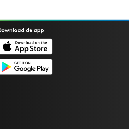
Download de
app