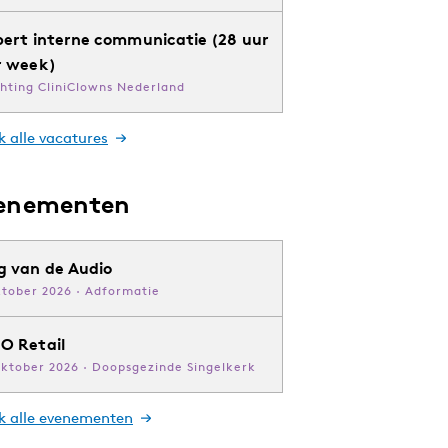
pert interne communicatie (28 uur
r week)
chting CliniClowns Nederland
k alle vacatures
enementen
g van de Audio
ktober 2026 · Adformatie
O Retail
oktober 2026 · Doopsgezinde Singelkerk
jk alle evenementen