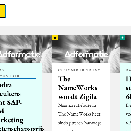
RNE
CUSTOMER EXPERIENCE
DA
MUNICATIE
The
H
ndra
NameWorks
s
reukens
wordt Zigila
6
nt SAP-
Naamcreatiebureau
De
M
The NameWorks heet
vo
rketing
sinds gisteren ‘vanwege
6P
tenschapsprijs