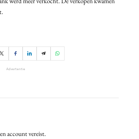
drank werd meer verkocht. De verkopen kwamen
t.
Advertentie
een account vereist.