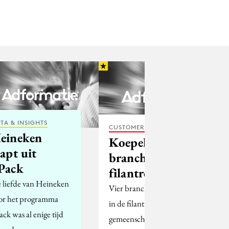
TA & INSIGHTS
CUSTOMER EXPERIENCE
eineken
Koepel voor
tapt uit
brancheorganisaties
Pack
filantropie
 liefde van Heineken
Vier brancheorganisaties
or het programma
in de filantropie gaan hun
ack was al enige tijd
gemeenschappelijke