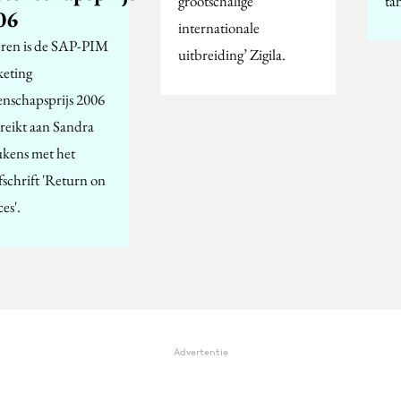
grootschalige
ta
06
internationale
eren is de SAP-PIM
uitbreiding’ Zigila.
eting
nschapsprijs 2006
ereikt aan Sandra
ukens met het
fschrift 'Return on
ces'.
Advertentie