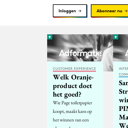
Inloggen
Abonneer nu
CUSTOMER EXPERIENCE
INTE
COM
Welk Oranje-
Sa
product doet
St
het goed?
wi
Wie Page toiletpapier
PI
koopt, maakt kans op
Ma
het winnen van een
We