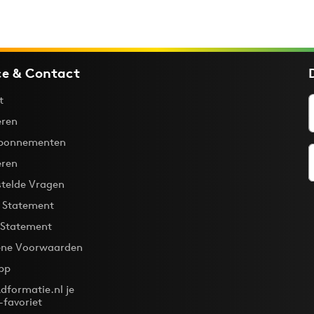
ce & Contact
t
ren
bonnementen
eren
stelde Vragen
y Statement
 Statement
ne Voorwaarden
pp
dformatie.nl je
-favoriet