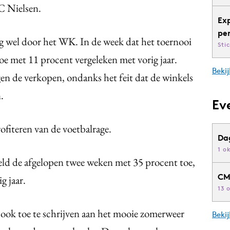
C Nielsen.
Ex
pe
 wel door het WK. In de week dat het toernooi
Sti
oe met 11 procent vergeleken met vorig jaar.
Bekij
gen de verkopen, ondanks het feit dat de winkels
.
Ev
fiteren van de voetbalrage.
Da
1 o
ld de afgelopen twee weken met 35 procent toe,
CM
g jaar.
13 
 ook toe te schrijven aan het mooie zomerweer
Beki