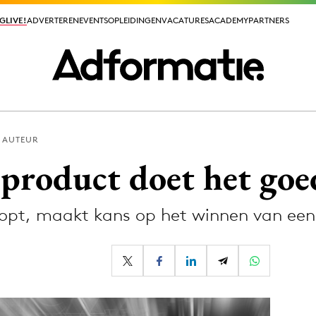
GLIVE!
GLIVE!
ADVERTEREN
ADVERTEREN
EVENTS
EVENTS
OPLEIDINGEN
OPLEIDINGEN
VACATURES
VACATURES
ACADEMY
ACADEMY
PARTNERS
PARTNERS
 AUTEUR
ieuws app
product doet het goe
oopt, maakt kans op het winnen van ee
Media
ormation
Merkstrategie
PR