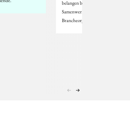
nende.
belangen bundelen in de
Samenwerkende
Brancheorganisaties…