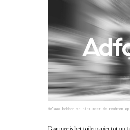
Carriere
Effectiviteit
Contentmarketing
Gedragsverand
Craft
Influencer mar
Customer Experience
Interne commu
Data & Insights
Martech
Helaas hebben we niet meer de rechten op
Daarmee is het toiletpapier tot nu 