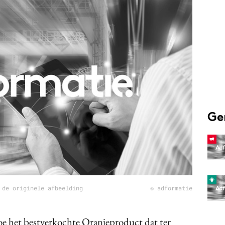
Programmatic
ering
Purpose Marketing
keting
Reputatie & crisis
nicatie
Ge
 de originele afbeelding
© adformatie
toe het bestverkochte Oranjeproduct dat ter