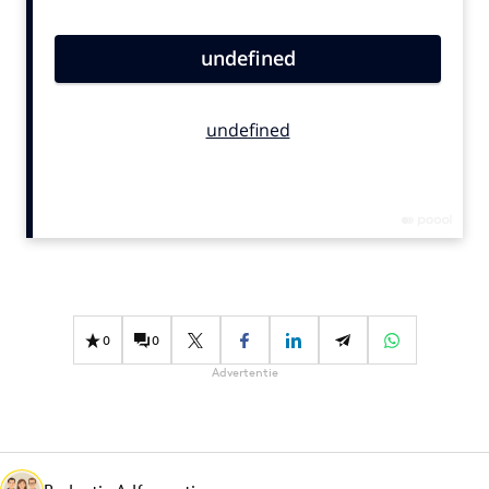
Bureaus
Campagnes
Carriere
Contentmarketing
Craft
Customer Experience
Data & Insights
Design
Digital transformation
Diversiteit
0
0
Effectiviteit
Advertentie
Gedragsverandering
Influencer marketing
Interne communicatie
Martech