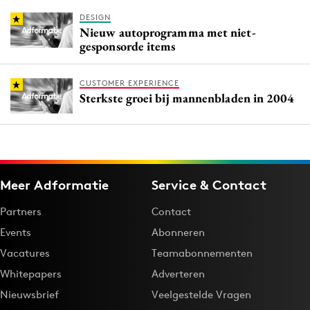
DESIGN
Nieuw autoprogramma met niet-
gesponsorde items
CUSTOMER EXPERIENCE
Sterkste groei bij mannenbladen in 2004
Meer Adformatie
Service & Contact
Partners
Contact
Events
Abonneren
Vacatures
Teamabonnementen
Whitepapers
Adverteren
Nieuwsbrief
Veelgestelde Vragen