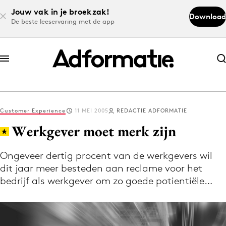
Jouw vak in je broekzak!
Download
De beste leeservaring met de app
Abonneer nu
Abonneer nu
Customer Experience
11 MEI 2005
REDACTIE ADFORMATIE
Log in
Werkgever moet merk zijn
Ongeveer dertig procent van de werkgevers wil
Download de app
dit jaar meer besteden aan reclame voor het
Volg het laatste nieuws via de Adformatie
bedrijf als werkgever om zo goede potientiële…
Nieuws app