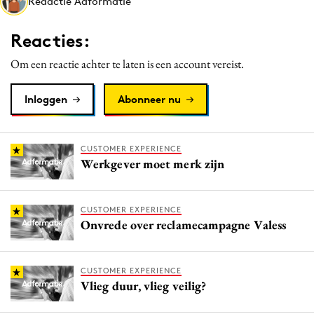
Redactie Adformatie
Media
Merkstrategie
Reacties:
PR
Om een reactie achter te laten is een account vereist.
Programmatic
Purpose Marketing
Inloggen
Abonneer nu
Reputatie & crisis
CUSTOMER EXPERIENCE
Werkgever moet merk zijn
CUSTOMER EXPERIENCE
Onvrede over reclamecampagne Valess
CUSTOMER EXPERIENCE
Vlieg duur, vlieg veilig?