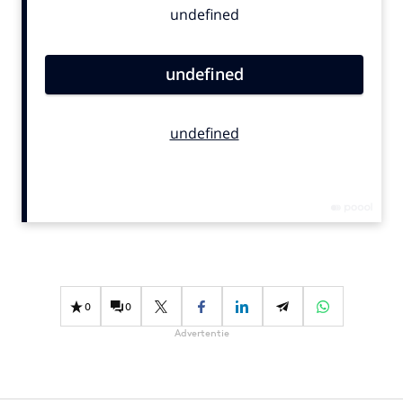
Bureaus
Campagnes
Carriere
Contentmarketing
Craft
Customer Experience
Data & Insights
Design
Digital transformation
Diversiteit
Effectiviteit
0
0
Gedragsverandering
Advertentie
Influencer marketing
Interne communicatie
Martech