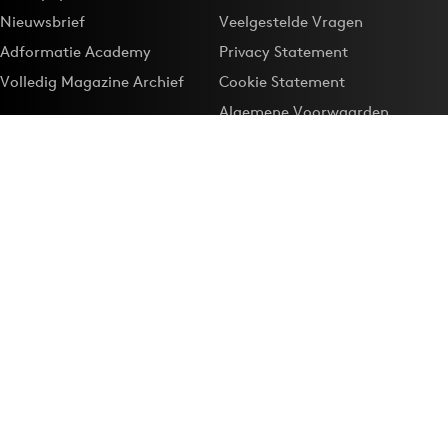
Nieuwsbrief
Veelgestelde Vragen
Adformatie Academy
Privacy Statement
Volledig Magazine Archief
Cookie Statement
Algemene Voorwaarden
Onze app
Maak Adformatie.nl je
Google-favoriet
Privacyinstellingen
Download de
Adformatie Nieuws App