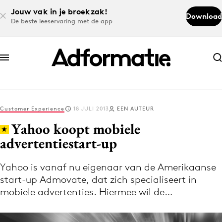
Jouw vak in je broekzak!
Download
De beste leeservaring met de app
Abonneer nu
Abonneer nu
Customer Experience
18 JULI 2013
EEN AUTEUR
Log in
Yahoo koopt mobiele
advertentiestart-up
Download de app
Volg het laatste nieuws via de Adformatie
Yahoo is vanaf nu eigenaar van de Amerikaanse
start-up Admovate, dat zich specialiseert in
Nieuws app
mobiele advertenties. Hiermee wil de…