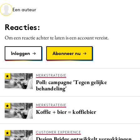
Media
Een auteur
Merkstrategie
Reacties:
PR
Programmatic
Om een reactie achter te laten is een account vereist.
Purpose Marketing
Inloggen
Abonneer nu
Reputatie & crisis
MERKSTRATEGIE
Poll: campagne 'Tegen gelijke
behandeling'
MERKSTRATEGIE
Koffie + bier = koffiebier
CUSTOMER EXPERIENCE
Design Bridge ontwikkelt verpakkingen