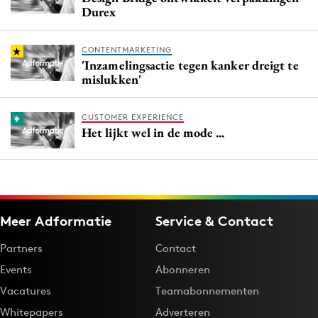
Durex
CONTENTMARKETING
'Inzamelingsactie tegen kanker dreigt te
mislukken'
CUSTOMER EXPERIENCE
Het lijkt wel in de mode ...
Meer Adformatie
Service & Contact
Partners
Contact
Events
Abonneren
Vacatures
Teamabonnementen
Whitepapers
Adverteren