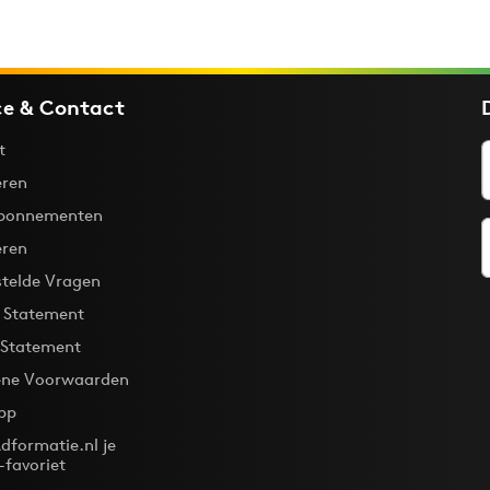
ce & Contact
t
ren
bonnementen
eren
stelde Vragen
y Statement
 Statement
ne Voorwaarden
pp
dformatie.nl je
-favoriet