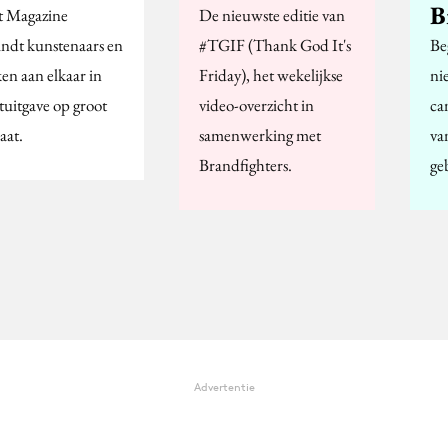
B
t Magazine
De nieuwste editie van
indt kunstenaars en
#TGIF (Thank God It's
Be
en aan elkaar in
Friday), het wekelijkse
ni
tuitgave op groot
video-overzicht in
ca
aat.
samenwerking met
va
Brandfighters.
ge
Advertentie