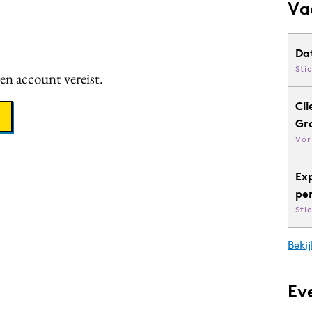
Va
Da
Sti
een account vereist.
Cli
Gr
Vor
Ex
pe
Sti
Bekij
Ev