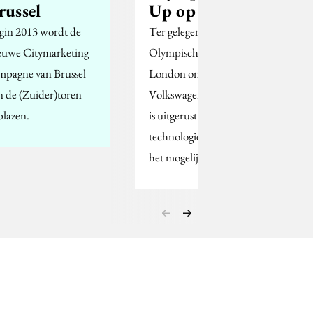
russel
Up op geluid
gin 2013 wordt de
Ter gelegenheid van de
euwe Citymarketing
Olympische Spelen in
mpagne van Brussel
London ontwikkelde
n de (Zuider)toren
Volkswagen een Up die
blazen.
is uitgerust met
technologie waarmee
het mogelijk is…