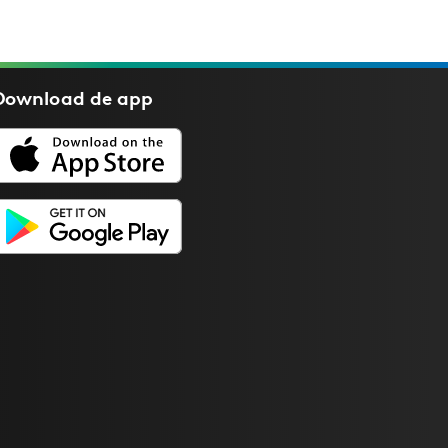
Download de
app