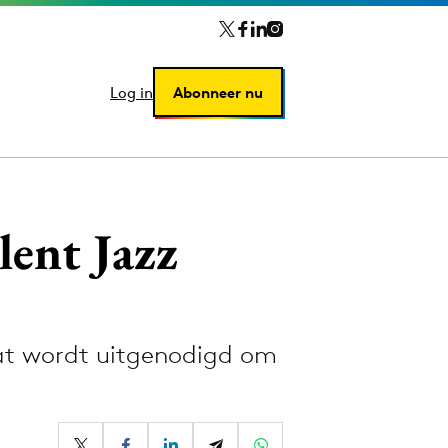
Log in
Log in
Abonneer nu
Abonneer nu
lent Jazz
dat wordt uitgenodigd om