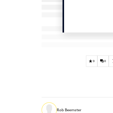
0
0
Rob Beemster