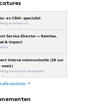
catures
ta- en CRM- specialist
chting Proefdiervrij
ent Service Director — Relaties,
oei & Impact
mVijf
pert interne communicatie (28 uur
r week)
chting CliniClowns Nederland
k alle vacatures
enementen