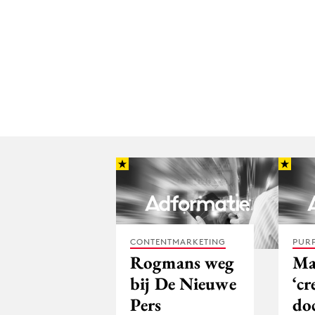
CONTENTMARKETING
PUR
Rogmans weg
Ma
bij De Nieuwe
‘cr
Pers
do