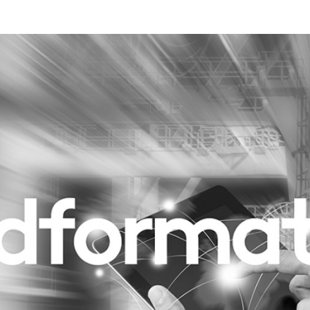
Programmatic
ering
Purpose Marketing
keting
Reputatie & crisis
nicatie