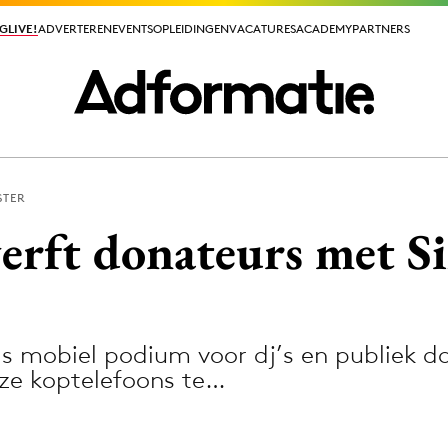
GLIVE!
GLIVE!
ADVERTEREN
ADVERTEREN
EVENTS
EVENTS
OPLEIDINGEN
OPLEIDINGEN
VACATURES
VACATURES
ACADEMY
ACADEMY
PARTNERS
PARTNERS
STER
ieuws app
rft donateurs met Si
s mobiel podium voor dj’s en publiek 
Media
ze koptelefoons te…
ormation
Merkstrategie
PR