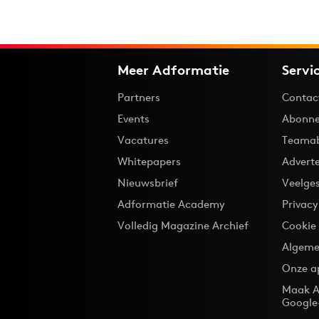
Meer Adformatie
Servi
Partners
Contac
Events
Abonne
Vacatures
Teama
Whitepapers
Advert
Nieuwsbrief
Veelge
Adformatie Academy
Privac
Volledig Magazine Archief
Cookie
Algeme
Onze a
Maak A
Google