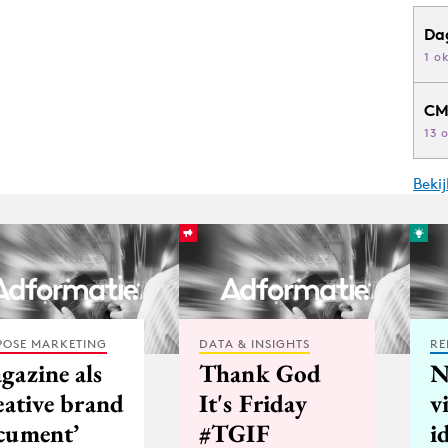
Da
1 o
CM
13 
Beki
POSE MARKETING
DATA & INSIGHTS
RE
gazine als
Thank God
N
eative brand
It's Friday
v
cument’
#TGIF
i