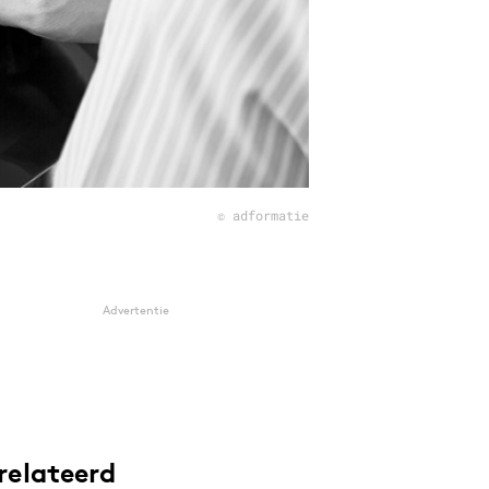
© adformatie
Advertentie
relateerd