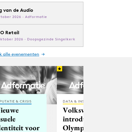
g van de Audio
ktober 2026 · Adformatie
O Retail
oktober 2026 · Doopsgezinde Singelkerk
jk alle evenementen
PUTATIE & CRISIS
DATA & INSIGHTS
ieuwe
Volkswagen
isuele
introduceert
dentiteit voor
Olympische