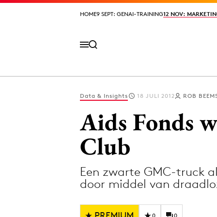
HOME
HOME
9 SEPT: GENAI-TRAINING
9 SEPT: GENAI-TRAINING
12 NOV: MARKETIN
12 NOV: MARKETIN
Data & Insights
18 JULI 2012
ROB BEEM
Volg het laatste nieuws via de Adformatie N
Aids Fonds we
Club
Topics
Een zwarte GMC-truck al
Artificial Intelligence
Design
door middel van draadlo
Bureaus
Digital transf
Campagnes
Diversiteit
PREMIUM
0
0