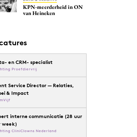
KPN-meerderheid in ON
van Heineken
catures
ta- en CRM- specialist
chting Proefdiervrij
ent Service Director — Relaties,
oei & Impact
mVijf
pert interne communicatie (28 uur
r week)
chting CliniClowns Nederland