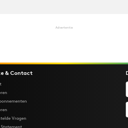
Advertentie
ce & Contact
t
ren
bonnementen
eren
stelde Vragen
y Statement