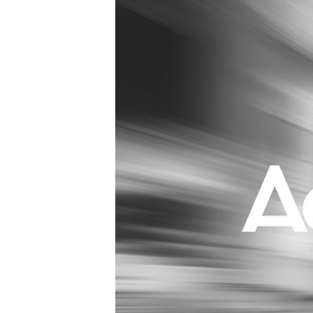
Carriere
Effectiviteit
Contentmarketing
Gedragsverand
Craft
Influencer mar
Customer Experience
Interne commu
Data & Insights
Martech