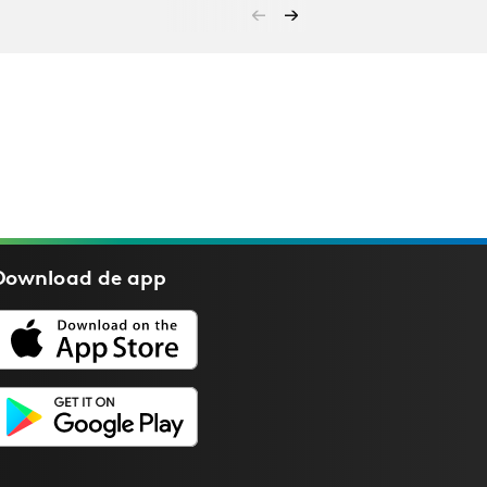
Download de
app