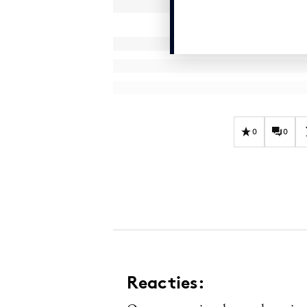
0
0
Reacties: