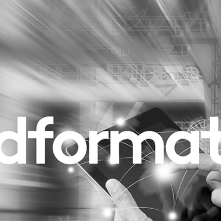
Programmatic
ering
Purpose Marketing
keting
Reputatie & crisis
nicatie