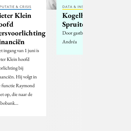
PUTATIE & CRISIS
DATA & INSIGHTS
ieter Klein
Kogelharde
oofd
Spruiten
ersvoorlichting
Door gastblogger Wim
inanciën
Andréa
t ingang van 1 juni is
eter Klein hoofd
orlichting bij
nanciën. Hij volgt in
e functie Raymond
let op, die naar de
bobank…