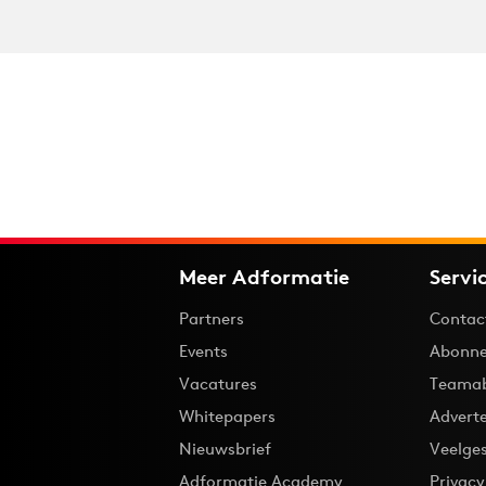
Meer Adformatie
Servi
Partners
Contac
Events
Abonne
Vacatures
Teama
Whitepapers
Advert
Nieuwsbrief
Veelge
Adformatie Academy
Privac