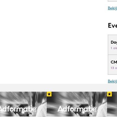
Bekij
Ev
Da
1 o
CM
13 
Beki