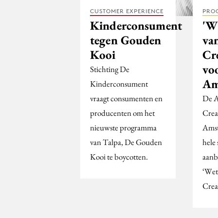
CUSTOMER EXPERIENCE
PRO
Kinderconsument
'W
tegen Gouden
va
Kooi
Cre
vo
Stichting De
Am
Kinderconsument
vraagt consumenten en
De 
producenten om het
Crea
nieuwste programma
Amst
van Talpa, De Gouden
hele
Kooi te boycotten.
aanb
‘Wet
Creat