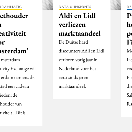
GRAMMATIC
DATA & INSIGHTS
RE
ethouder
Aldi en Lidl
P
n
verliezen
h
ativiteit
marktaandeel
p
or
F
De Duitse hard
sterdam'
discounters Adli en Lidl
Me
Amsterdam
verloren vorig jaar in
Pi
tivity Exchange wil
Nederland voor het
vo
erdam namens de
eerst sinds jaren
Fi
 stad een cadeau
marktaandeel.
di
ieden: de
Sa
houder van
Ra
iviteit’. Dit is…