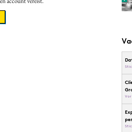
een account vereist.
Va
Da
Sti
Cli
Gr
Vor
Ex
pe
Sti