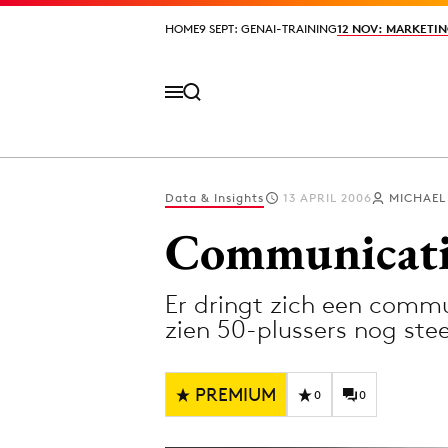
HOME
HOME
9 SEPT: GENAI-TRAINING
9 SEPT: GENAI-TRAINING
12 NOV: MARKETIN
12 NOV: MARKETIN
Data & Insights
13 APRIL 2006
MICHAEL
Volg het laatste nieuws via de Adformatie N
Communicatie
Er dringt zich een commu
Topics
zien 50-plussers nog stee
Artificial Intelligence
Design
Bureaus
Digital transf
PREMIUM
0
0
Campagnes
Diversiteit