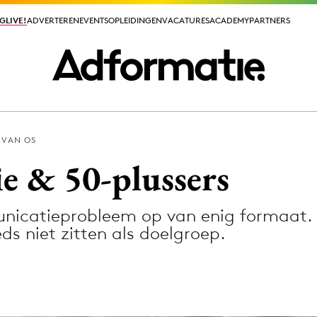
GLIVE!
GLIVE!
ADVERTEREN
ADVERTEREN
EVENTS
EVENTS
OPLEIDINGEN
OPLEIDINGEN
VACATURES
VACATURES
ACADEMY
ACADEMY
PARTNERS
PARTNERS
 VAN OS
ieuws app
 & 50-plussers
nicatieprobleem op van enig formaat. L
ds niet zitten als doelgroep.
Media
ormation
Merkstrategie
PR