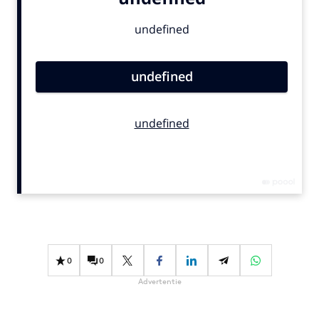
Bureaus
Campagnes
Carriere
Contentmarketing
Craft
Customer Experience
Data & Insights
Design
Digital transformation
Diversiteit
Effectiviteit
Gedragsverandering
0
0
Influencer marketing
Advertentie
Interne communicatie
Martech