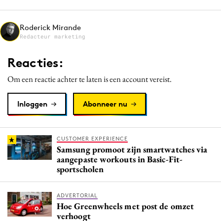
Media
Merkstrategie
Roderick Mirande
Redacteur marketing
PR
Programmatic
Reacties:
Purpose Marketing
Om een reactie achter te laten is een account vereist.
Reputatie & crisis
Inloggen
Abonneer nu
CUSTOMER EXPERIENCE
Samsung promoot zijn smartwatches via
aangepaste workouts in Basic-Fit-
sportscholen
ADVERTORIAL
Hoe Greenwheels met post de omzet
verhoogt