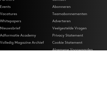
Events
Abonneren
Vacatures
Teamabonnementen
Whitepapers
Adverteren
Nieuwsbrief
Veelgestelde Vragen
Adformatie Academy
Privacy Statement
Volledig Magazine Archief
Cookie Statement
Algemene Voorwaarden
Onze app
Maak Adformatie.nl je
Google-favoriet
Privacyinstellingen
Download de
Adformatie Nieuws App