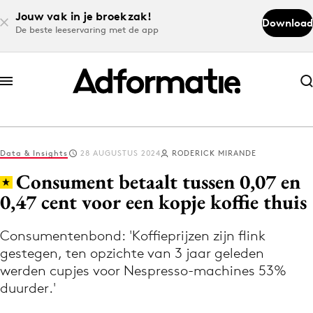
Jouw vak in je broekzak!
Download
De beste leeservaring met de app
Abonneer nu
Abonneer nu
Data & Insights
28 AUGUSTUS 2024
RODERICK MIRANDE
Log in
Consument betaalt tussen 0,07 en
0,47 cent voor een kopje koffie thuis
Download de app
Volg het laatste nieuws via de Adformatie
Consumentenbond: 'Koffieprijzen zijn flink
gestegen, ten opzichte van 3 jaar geleden
Nieuws app
werden cupjes voor Nespresso-machines 53%
duurder.'