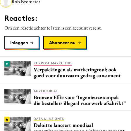
Rob Beemster
Media
Merkstrategie
Reacties:
PR
Om een reactie achter te laten is een account vereist.
Programmatic
Purpose Marketing
Inloggen
Abonneer nu
Reputatie & crisis
PURPOSE MARKETING
Verpakkingen als marketingtool: ook
goed voor duurzaam gedrag consument
ADVERTORIAL
Bronzen Effie voor ‘Ingenieuze aanpak
die bestellers illegaal vuurwerk afschrikt”
DATA & INSIGHTS
Deloitte lanceert mondiaal
expertisecentrum voor crisismanagement