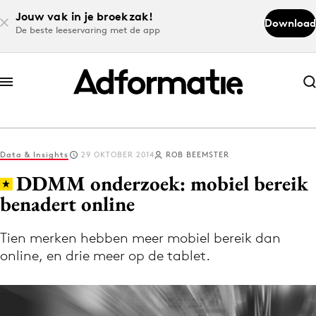
Jouw vak in je broekzak!
Download
De beste leeservaring met de app
Abonneer nu
Abonneer nu
Data & Insights
29 OKTOBER 2014
ROB BEEMSTER
Log in
DDMM onderzoek: mobiel bereik
benadert online
Download de app
Volg het laatste nieuws via de Adformatie
Tien merken hebben meer mobiel bereik dan
online, en drie meer op de tablet.
Nieuws app