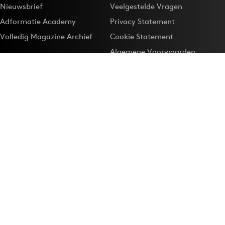
Nieuwsbrief
Veelgestelde Vragen
Adformatie Academy
Privacy Statement
Volledig Magazine Archief
Cookie Statement
Algemene Voorwaarden
Onze app
Maak Adformatie.nl je
Google-favoriet
Privacyinstellingen
Download de
Adformatie Nieuws App