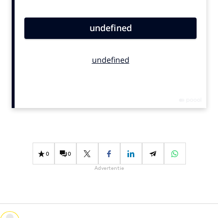
Bureaus
Campagnes
Carriere
Contentmarketing
Craft
Customer Experience
Data & Insights
Design
Digital transformation
Diversiteit
0
0
Effectiviteit
Advertentie
Gedragsverandering
Influencer marketing
Interne communicatie
Martech