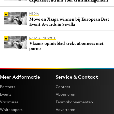
MEDIA
Move en Xsaga winnen bij European Best
Event Awards in Sevilla
DATA & INSIGHTS
Vlaams opinieblad trekt abonnees met
porno
Meer Adformatie
Service & Contact
Partners
Contact
Events
Abonneren
Vacatures
Teamabonnementen
Whitepapers
Adverteren