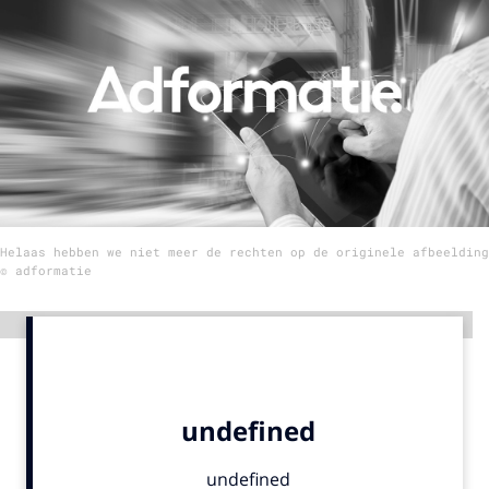
Menu
Home
9 sept: GenAI-training
12 nov: MarketingLive!
Adverteren
Helaas hebben we niet meer de rechten op de originele afbeelding
Events
© adformatie
Opleidingen
Vacatures
Advertentie
Academy
Partners
Topics
Artificial Intelligence