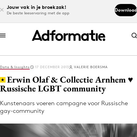
Jouw vak in je broekzak!
Download
De beste leeservaring met de app
Abonneer nu
Abonneer nu
Data & Insights
17 DECEMBER 2013
VALERIE BOERSMA
Log in
Erwin Olaf & Collectie Arnhem ♥
Russische LGBT community
Download de app
Volg het laatste nieuws via de Adformatie
Kunstenaars voeren campagne voor Russische
gay-community
Nieuws app