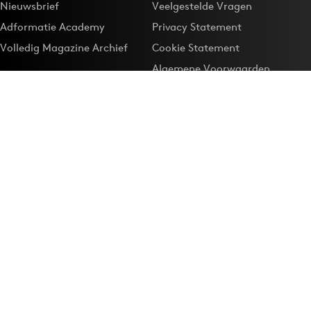
Nieuwsbrief
Veelgestelde Vragen
Adformatie Academy
Privacy Statement
Volledig Magazine Archief
Cookie Statement
Algemene Voorwaarden
Onze app
Maak Adformatie.nl je
Google-favoriet
Privacyinstellingen
Download de
Adformatie Nieuws App