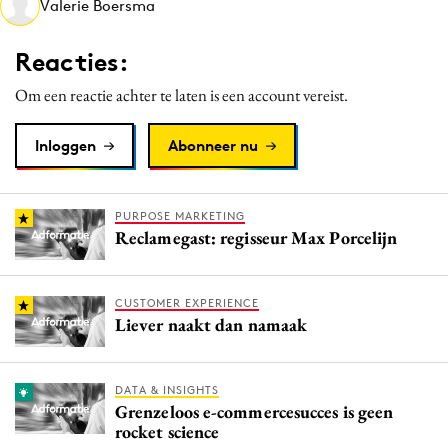
Valerie Boersma
Media
Merkstrategie
Reacties:
PR
Om een reactie achter te laten is een account vereist.
Programmatic
Purpose Marketing
Inloggen
Abonneer nu
Reputatie & crisis
PURPOSE MARKETING
Reclamegast: regisseur Max Porcelijn
CUSTOMER EXPERIENCE
Liever naakt dan namaak
DATA & INSIGHTS
Grenzeloos e-commercesucces is geen
rocket science