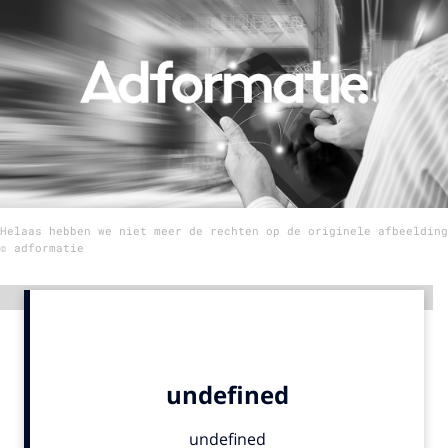
Menu
Home
9 sept: GenAI-training
12 nov: MarketingLive!
Adverteren
Helaas hebben we niet meer de rechten op de originele afbeelding
Events
© adformatie
Opleidingen
Vacatures
Advertentie
Academy
Partners
Topics
Artificial Intelligence