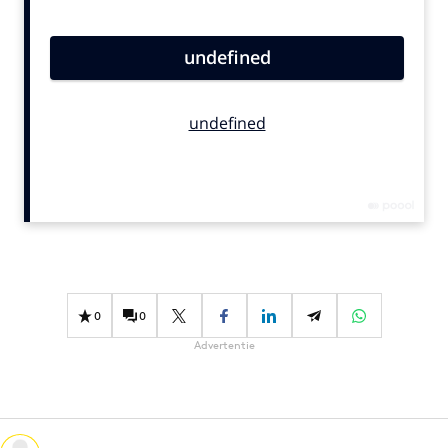
Bureaus
Campagnes
Carriere
Contentmarketing
Craft
Customer Experience
Data & Insights
Design
Digital transformation
Diversiteit
0
0
Effectiviteit
Advertentie
Gedragsverandering
Influencer marketing
Interne communicatie
Martech