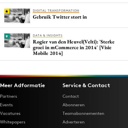
DIGITAL TRANSFORMATION
Gebruik Twitter stort in
DATA & INSIGHTS
Rogier van den Heuvel(Velti): 'Sterke
groei in mCommerce in 2014' [Visie
Mobile 2014]
Meer Adformatie
Service & Contact
Partners
Contact
Events
Abonneren
Vacatures
Teamabonnementen
Whitepapers
Adverteren