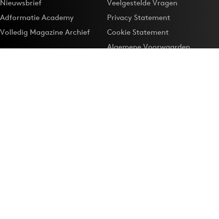
Nieuwsbrief
Veelgestelde Vragen
Adformatie Academy
Privacy Statement
Volledig Magazine Archief
Cookie Statement
Algemene Voorwaarden
Onze app
Maak Adformatie.nl je
Google-favoriet
Privacyinstellingen
Download de
Adformatie Nieuws App