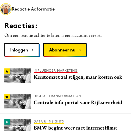
Media
Redactie Adformatie
Merkstrategie
Reacties:
PR
Programmatic
Om een reactie achter te laten is een account vereist.
Purpose Marketing
Inloggen
Abonneer nu
Reputatie & crisis
INFLUENCER MARKETING
Kerstomzet zal stijgen, maar kosten ook
DIGITAL TRANSFORMATION
Centrale info-portal voor Rijksoverheid
DATA & INSIGHTS
BMW begint weer met internetfilms: