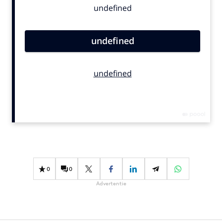
Bureaus
Campagnes
Carriere
Contentmarketing
Craft
Customer Experience
Data & Insights
Design
Digital transformation
Diversiteit
Effectiviteit
0
0
Gedragsverandering
Advertentie
Influencer marketing
Interne communicatie
Martech