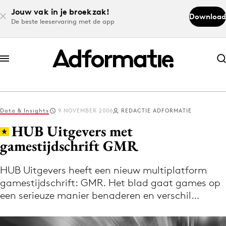
Jouw vak in je broekzak!
Download
De beste leeservaring met de app
Abonneer nu
Abonneer nu
Data & Insights
9 NOVEMBER 2006
REDACTIE ADFORMATIE
Log in
HUB Uitgevers met
gamestijdschrift GMR
Download de app
Volg het laatste nieuws via de Adformatie
HUB Uitgevers heeft een nieuw multiplatform
gamestijdschrift: GMR. Het blad gaat games op
Nieuws app
een serieuze manier benaderen en verschil…