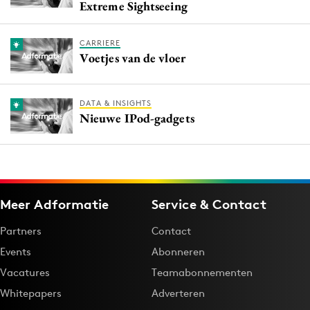
Extreme Sightseeing
CARRIERE
Voetjes van de vloer
DATA & INSIGHTS
Nieuwe IPod-gadgets
Meer Adformatie
Service & Contact
Partners
Contact
Events
Abonneren
Vacatures
Teamabonnementen
Whitepapers
Adverteren