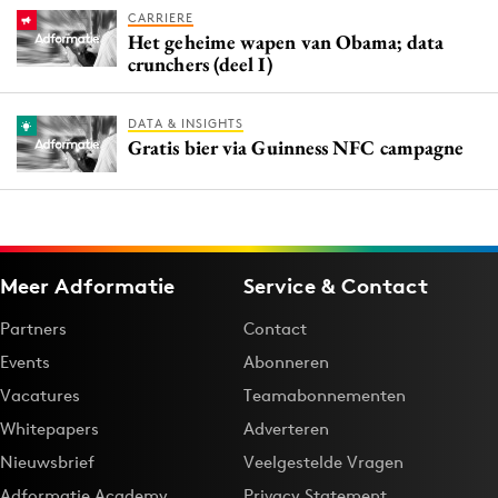
CARRIERE
Het geheime wapen van Obama; data
crunchers (deel I)
DATA & INSIGHTS
Gratis bier via Guinness NFC campagne
Meer Adformatie
Service & Contact
Partners
Contact
Events
Abonneren
Vacatures
Teamabonnementen
Whitepapers
Adverteren
Nieuwsbrief
Veelgestelde Vragen
Adformatie Academy
Privacy Statement