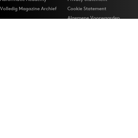
Volledig Magazine Archief
Cookie Statement
Algemene Voorwaarden
Onze app
Maak Adformatie.nl je
Google-favoriet
Privacyinstellingen
Download de
Adformatie Nieuws App