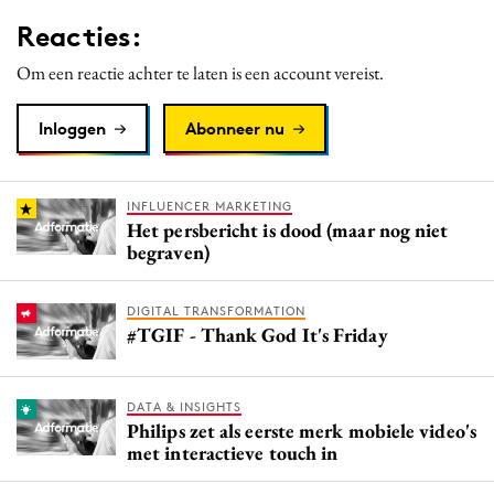
Media
Reacties:
Merkstrategie
Om een reactie achter te laten is een account vereist.
PR
Programmatic
Inloggen
Abonneer nu
Purpose Marketing
Reputatie & crisis
INFLUENCER MARKETING
Het persbericht is dood (maar nog niet
begraven)
DIGITAL TRANSFORMATION
#TGIF - Thank God It's Friday
DATA & INSIGHTS
Philips zet als eerste merk mobiele video's
met interactieve touch in