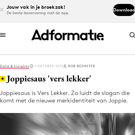
Jouw vak in je broekzak!
Download
De beste leeservaring met de app
Abonneer nu
Abonneer nu
Data & Insights
1 OKTOBER 2013
ROB BEEMSTER
Log in
Joppiesaus 'vers lekker'
Joppiesaus is Vers Lekker. Zo luidt de slogan die
Download de app
komt met de nieuwe merkidentiteit van Joppie.
Volg het laatste nieuws via de Adformatie
Nieuws app