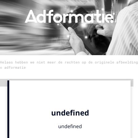
Menu
Home
9 sept: GenAI-training
12 nov: MarketingLive!
Helaas hebben we niet meer de rechten op de originele afbeelding
Adverteren
© adformatie
Events
Opleidingen
Advertentie
Vacatures
Academy
Partners
Topics
Artificial Intelligence