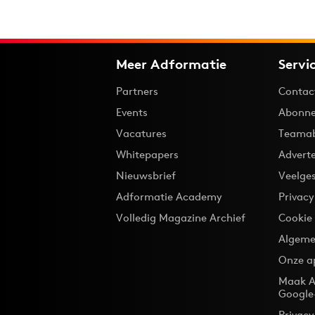
Meer Adformatie
Servi
Partners
Contac
Events
Abonne
Vacatures
Teama
Whitepapers
Advert
Nieuwsbrief
Veelge
Adformatie Academy
Privac
Volledig Magazine Archief
Cookie
Algeme
Onze a
Maak A
Google
Privacy