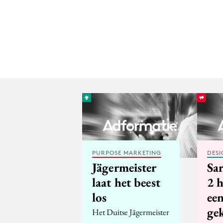
PURPOSE MARKETING
DESI
Jägermeister
Sar
laat het beest
2 
los
ee
ge
Het Duitse Jägermeister