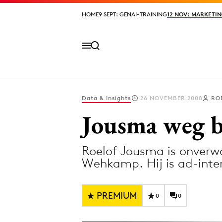
HOME
HOME
9 SEPT: GENAI-TRAINING
9 SEPT: GENAI-TRAINING
12 NOV: MARKETIN
12 NOV: MARKETIN
Data & Insights
26 NOVEMBER 2008
RO
Volg het laatste nieuws via de Adformatie N
Jousma weg 
Roelof Jousma is onverwac
Topics
Wehkamp. Hij is ad-inte
Artificial Intelligence
Design
Bureaus
Digital transf
PREMIUM
0
0
Campagnes
Diversiteit