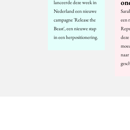
on
lanceerde deze week in
Nederland een nieuwe
Sara
campagne 'Release the
een 
Beast', een nieuwe stap
Repu
in een herpositionering.
deze
moed
naar
gesc