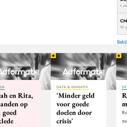
1 o
CM
13 
Beki
GN
DATA & INSIGHTS
DE
ah en Rita,
'Minder geld
R
handen op
voor goede
m
n goed
doelen door
Re
klede
crisis'
me