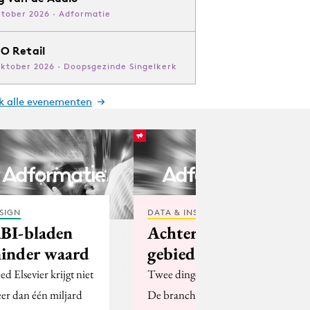
ktober 2026 · Adformatie
O Retail
oktober 2026 · Doopsgezinde Singelkerk
jk alle evenementen
SIGN
DATA & INSIGHTS
BI-bladen
Achtergebleven
inder waard
gebied
ed Elsevier krijgt niet
Twee dingen vielen op.
er dan één miljard
De branche huivert