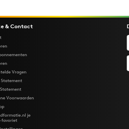
ce & Contact
t
ren
bonnementen
eren
stelde Vragen
y Statement
 Statement
ne Voorwaarden
pp
dformatie.nl je
-favoriet
instellingen