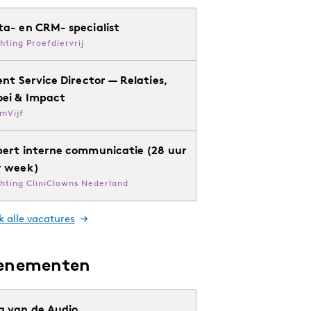
ta- en CRM- specialist
chting Proefdiervrij
ent Service Director — Relaties,
oei & Impact
mVijf
pert interne communicatie (28 uur
r week)
chting CliniClowns Nederland
k alle vacatures
enementen
g van de Audio