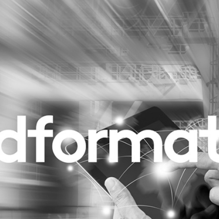
Programmatic
ering
Purpose Marketing
keting
Reputatie & crisis
nicatie