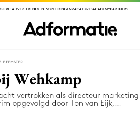
GLIVE!
GLIVE!
ADVERTEREN
ADVERTEREN
EVENTS
EVENTS
OPLEIDINGEN
OPLEIDINGEN
VACATURES
VACATURES
ACADEMY
ACADEMY
PARTNERS
PARTNERS
B BEEMSTER
ieuws app
bij Wehkamp
ht vertrokken als directeur marketing s
rim opgevolgd door Ton van Eijk,…
Media
ormation
Merkstrategie
PR