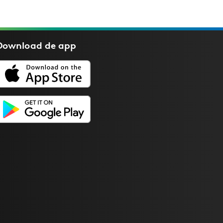
Download de
app