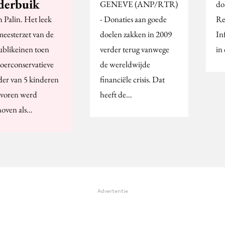
derbuik
GENEVE (ANP/RTR)
do
h Palin. Het leek
- Donaties aan goede
Re
meesterzet van de
doelen zakken in 2009
In
blikeinen toen
verder terug vanwege
in 
 oerconservatieve
de wereldwijde
er van 5 kinderen
financiële crisis. Dat
 voren werd
heeft de…
hoven als…
Advertentie