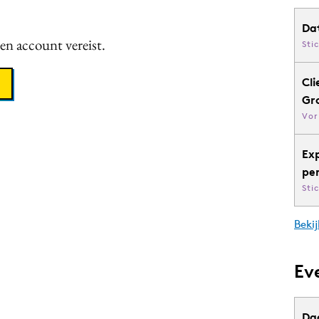
Da
een account vereist.
Sti
Cli
Gr
Vor
Ex
pe
Sti
Bekij
Ev
Da