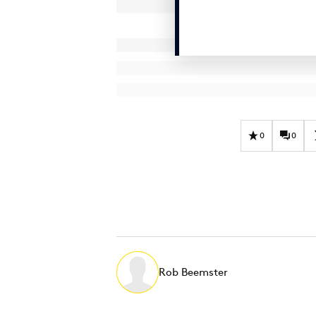
0
0
Rob Beemster