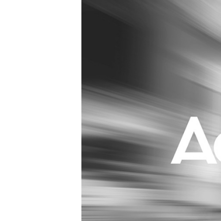
Carriere
Effectiviteit
Contentmarketing
Gedragsverand
Craft
Influencer mar
Customer Experience
Interne commu
Data & Insights
Martech