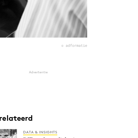
© adformatie
Advertentie
relateerd
DATA & INSIGHTS