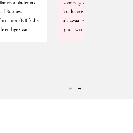
llar voor bladentak
voor de gevolgen van de
ed Business
kredietcrisis, metaforen
formation (RBI), die
als 'zwaar weer', 'storm',
de etalage staat.
'guur' werden niet…