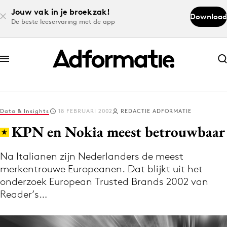
Jouw vak in je broekzak!
Download
De beste leeservaring met de app
Abonneer nu
Abonneer nu
Data & Insights
18 FEBRUARI 2002
REDACTIE ADFORMATIE
Log in
KPN en Nokia meest betrouwbaar
Na Italianen zijn Nederlanders de meest
Download de app
merkentrouwe Europeanen. Dat blijkt uit het
Volg het laatste nieuws via de Adformatie
onderzoek European Trusted Brands 2002 van
Nieuws app
Reader’s…