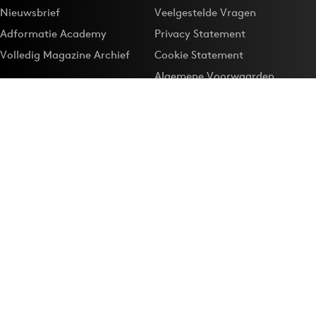
Nieuwsbrief
Veelgestelde Vragen
Adformatie Academy
Privacy Statement
Volledig Magazine Archief
Cookie Statement
Algemene Voorwaarden
Onze app
Maak Adformatie.nl je
Google-favoriet
Privacyinstellingen
Download de
Adformatie Nieuws App