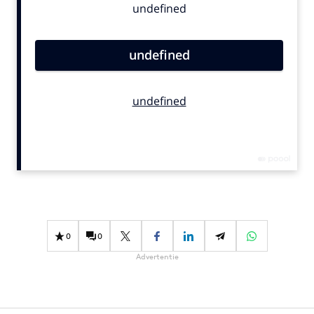
Bureaus
Campagnes
Carriere
Contentmarketing
Craft
Customer Experience
Data & Insights
Design
Digital transformation
Diversiteit
Effectiviteit
0
0
Gedragsverandering
Advertentie
Influencer marketing
Interne communicatie
Martech