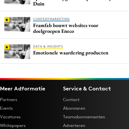
Duin
CONTENTMARKETING
Framfab bouwt websites voor
doelgroepen Eneco
DATA & INSIGHTS
Emotionele waardering producten
Meer Adformatie
Service & Contact
Partners
Contact
Events
Abonneren
Vacatures
Teamabonnementen
Whitepapers
Adverteren