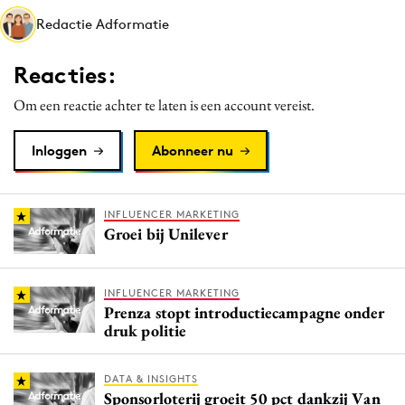
Media
Redactie Adformatie
Merkstrategie
Reacties:
PR
Programmatic
Om een reactie achter te laten is een account vereist.
Purpose Marketing
Inloggen
Abonneer nu
Reputatie & crisis
INFLUENCER MARKETING
Groei bij Unilever
INFLUENCER MARKETING
Prenza stopt introductiecampagne onder
druk politie
DATA & INSIGHTS
Sponsorloterij groeit 50 pct dankzij Van