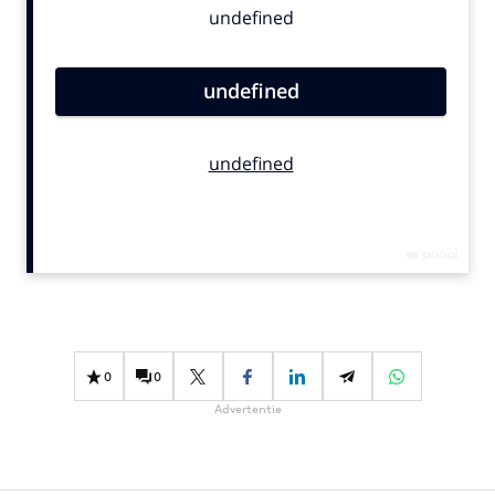
Bureaus
Campagnes
Carriere
Contentmarketing
Craft
Customer Experience
Data & Insights
Design
Digital transformation
Diversiteit
Effectiviteit
0
0
Gedragsverandering
Advertentie
Influencer marketing
Interne communicatie
Martech