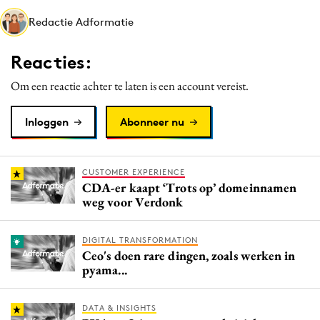
Media
Redactie Adformatie
Merkstrategie
Reacties:
PR
Programmatic
Om een reactie achter te laten is een account vereist.
Purpose Marketing
Inloggen
Abonneer nu
Reputatie & crisis
CUSTOMER EXPERIENCE
CDA-er kaapt ‘Trots op’ domeinnamen
weg voor Verdonk
DIGITAL TRANSFORMATION
Ceo's doen rare dingen, zoals werken in
pyama...
DATA & INSIGHTS