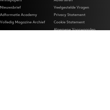
Nieuwsbrief
Veelgestelde Vragen
Adformatie Academy
Privacy Statement
Volledig Magazine Archief
Cookie Statement
Algemene Voorwaarden
Onze app
Maak Adformatie.nl je
Google-favoriet
Privacyinstellingen
Download de
Adformatie Nieuws App