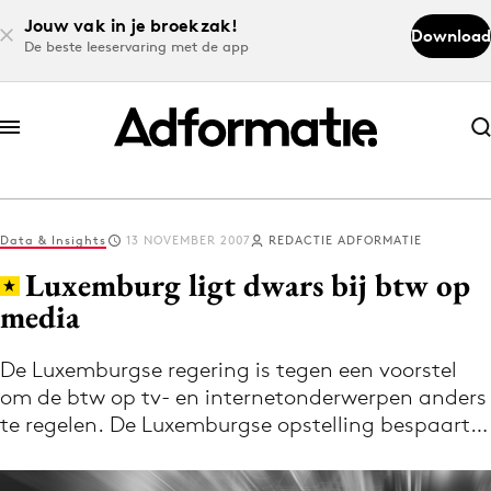
Jouw vak in je broekzak!
Download
De beste leeservaring met de app
Abonneer nu
Abonneer nu
Data & Insights
13 NOVEMBER 2007
REDACTIE ADFORMATIE
Log in
Luxemburg ligt dwars bij btw op
media
Download de app
Volg het laatste nieuws via de Adformatie
De Luxemburgse regering is tegen een voorstel
om de btw op tv- en internetonderwerpen anders
Nieuws app
te regelen. De Luxemburgse opstelling bespaart…