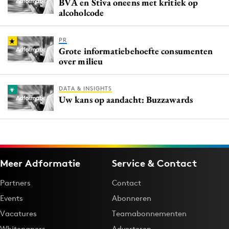
BVA en Stiva oneens met kritiek op
alcoholcode
PR
Grote informatiebehoefte consumenten
over milieu
DATA & INSIGHTS
Uw kans op aandacht: Buzzawards
Meer Adformatie
Service & Contact
Partners
Contact
Events
Abonneren
Vacatures
Teamabonnementen
Whitepapers
Adverteren