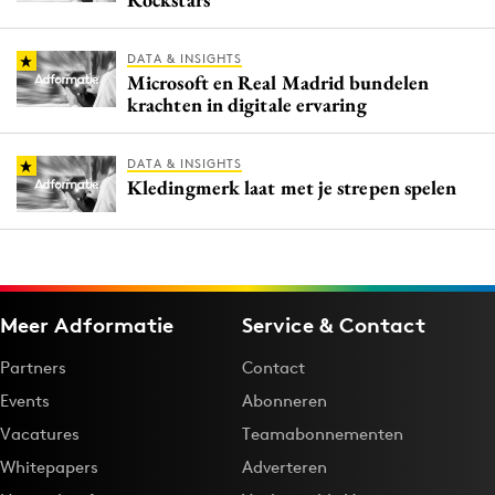
DATA & INSIGHTS
Microsoft en Real Madrid bundelen
krachten in digitale ervaring
DATA & INSIGHTS
Kledingmerk laat met je strepen spelen
Meer Adformatie
Service & Contact
Partners
Contact
Events
Abonneren
Vacatures
Teamabonnementen
Whitepapers
Adverteren