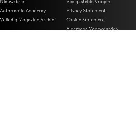
Nieuwsbrief
Veelgestelde Vragen
Adformatie Academy
Privacy Statement
Volledig Magazine Archief
Cookie Statement
Algemene Voorwaarden
Onze app
Maak Adformatie.nl je
Google-favoriet
Privacyinstellingen
Download de
Adformatie Nieuws App