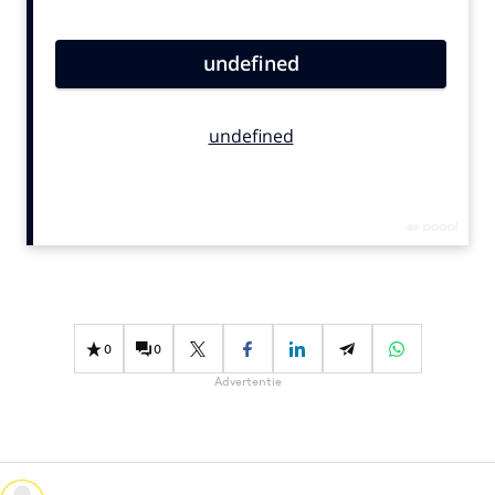
Bureaus
Campagnes
Carriere
Contentmarketing
Craft
Customer Experience
Data & Insights
Design
Digital transformation
Diversiteit
0
0
Effectiviteit
Advertentie
Gedragsverandering
Influencer marketing
Interne communicatie
Martech