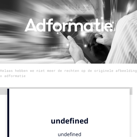
Menu
Home
9 sept: GenAI-training
12 nov: MarketingLive!
Adverteren
Helaas hebben we niet meer de rechten op de originele afbeelding
Events
© adformatie
Opleidingen
Vacatures
Advertentie
Academy
Partners
Topics
Artificial Intelligence