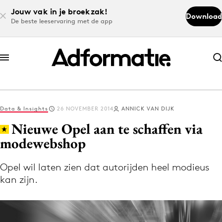
Jouw vak in je broekzak!
Download
De beste leeservaring met de app
Abonneer nu
Abonneer nu
Data & Insights
26 NOVEMBER 2014
ANNICK VAN DIJK
Log in
Nieuwe Opel aan te schaffen via
modewebshop
Download de app
Volg het laatste nieuws via de Adformatie
Opel wil laten zien dat autorijden heel modieus
kan zijn.
Nieuws app