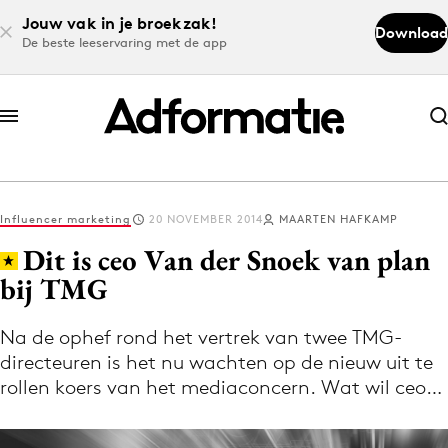
Jouw vak in je broekzak!
Download
De beste leeservaring met de app
Abonneer nu
Abonneer nu
Influencer marketing
20 NOVEMBER 2014
MAARTEN HAFKAMP
Log in
Dit is ceo Van der Snoek van plan
bij TMG
Download de app
Volg het laatste nieuws via de Adformatie
Na de ophef rond het vertrek van twee TMG-
directeuren is het nu wachten op de nieuw uit te
Nieuws app
rollen koers van het mediaconcern. Wat wil ceo…