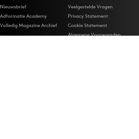
Nieuwsbrief
Veelgestelde Vragen
Adformatie Academy
Privacy Statement
Volledig Magazine Archief
Cookie Statement
Algemene Voorwaarden
Onze app
Maak Adformatie.nl je
Google-favoriet
Privacyinstellingen
Download de
Adformatie Nieuws App