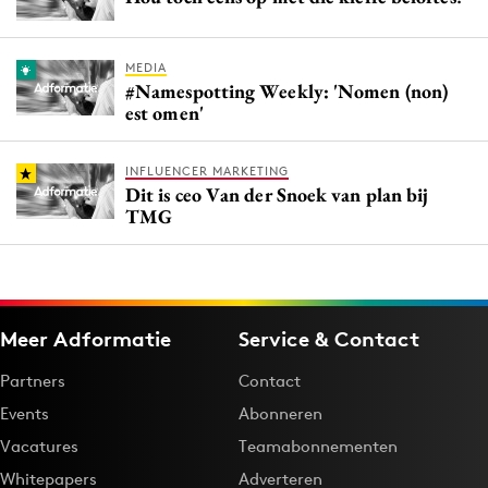
MEDIA
#Namespotting Weekly: 'Nomen (non)
est omen'
INFLUENCER MARKETING
Dit is ceo Van der Snoek van plan bij
TMG
Meer Adformatie
Service & Contact
Partners
Contact
Events
Abonneren
Vacatures
Teamabonnementen
Whitepapers
Adverteren