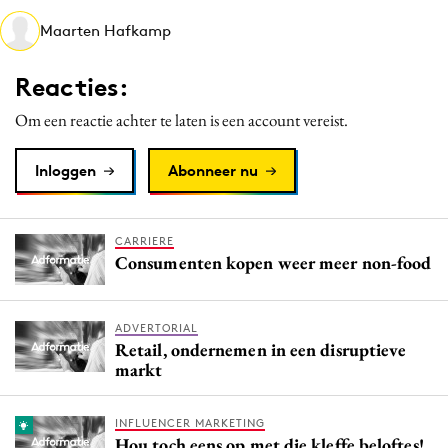
Media
Maarten Hafkamp
Merkstrategie
Reacties:
PR
Programmatic
Om een reactie achter te laten is een account vereist.
Purpose Marketing
Inloggen
Abonneer nu
Reputatie & crisis
CARRIERE
Consumenten kopen weer meer non-food
ADVERTORIAL
Retail, ondernemen in een disruptieve
markt
INFLUENCER MARKETING
Hou toch eens op met die kleffe beloftes!