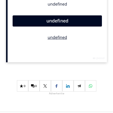
Bureaus
Campagnes
Carriere
Contentmarketing
Craft
Customer Experience
Data & Insights
Design
Digital transformation
Diversiteit
Effectiviteit
0
0
Gedragsverandering
Advertentie
Influencer marketing
Interne communicatie
Martech