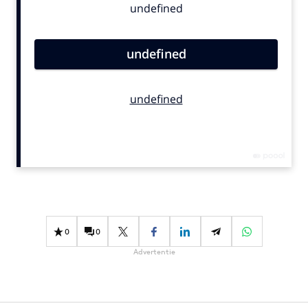
Bureaus
Campagnes
Carriere
Contentmarketing
Craft
Customer Experience
Data & Insights
Design
Digital transformation
Diversiteit
Effectiviteit
0
0
Gedragsverandering
Advertentie
Influencer marketing
Interne communicatie
Martech