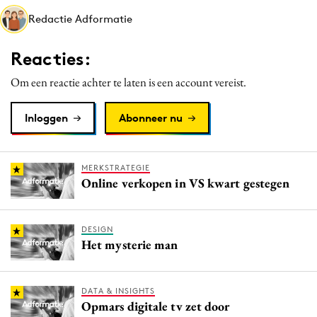
Media
Redactie Adformatie
Merkstrategie
Reacties:
PR
Programmatic
Om een reactie achter te laten is een account vereist.
Purpose Marketing
Inloggen
Abonneer nu
Reputatie & crisis
MERKSTRATEGIE
Online verkopen in VS kwart gestegen
DESIGN
Het mysterie man
DATA & INSIGHTS
Opmars digitale tv zet door