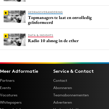
GEDRAGSVERANDERING
Topmanagers te laat en onvolledig
geïnformeerd
DATA & INSIGHTS
Radio 10 alsnog in de ether
Meer Adformatie
Service & Contact
Partners
Contact
Events
Abonneren
Vacatures
Teamabonnementen
Whitepapers
Adverteren