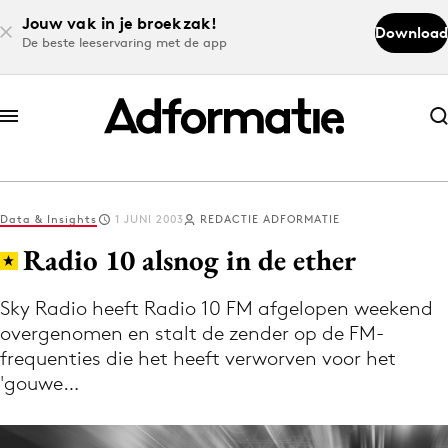
Jouw vak in je broekzak!
Download
De beste leeservaring met de app
Abonneer nu
Abonneer nu
Data & Insights
1 JUNI 2003
REDACTIE ADFORMATIE
Log in
Radio 10 alsnog in de ether
Sky Radio heeft Radio 10 FM afgelopen weekend
Download de app
overgenomen en stalt de zender op de FM-
Volg het laatste nieuws via de Adformatie
frequenties die het heeft verworven voor het
Nieuws app
'gouwe…