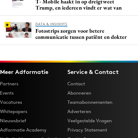
T- Mobile haakt in op dreigtweet
Trump, en iedereen vindt er wat van
DATA & INSIGHTS
Fotostrips zorgen voor betere
communicatie tussen patiënt en dokter
Meer Adformatie
Service & Contact
Partners
Contact
Events
Abonneren
Vacatures
Teamabonnementen
Whitepapers
Adverteren
Nieuwsbrief
Veelgestelde Vragen
Adformatie Academy
Privacy Statement