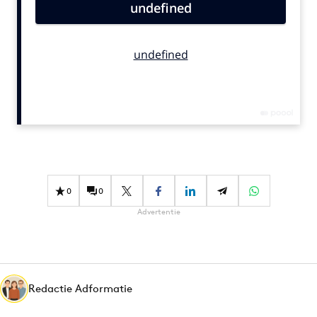
Bureaus
Campagnes
Carriere
Contentmarketing
Craft
Customer Experience
Data & Insights
Design
Digital transformation
0
0
Diversiteit
Advertentie
Effectiviteit
Gedragsverandering
Influencer marketing
Redactie Adformatie
Interne communicatie
Martech