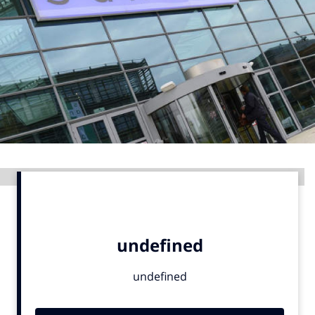
Menu
Home
9 sept: GenAI-training
12 nov: MarketingLive!
Adverteren
Events
Advertentie
Opleidingen
Vacatures
Academy
Partners
Topics
Artificial Intelligence