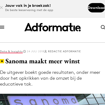
Jouw vak in je broekzak!
Download
De beste leeservaring met de app
Abonneer nu
Abonneer nu
Data & Insights
24 JULI 2018
REDACTIE ADFORMATIE
Log in
Sanoma maakt meer winst
De uitgever boekt goede resultaten, onder meer
Download de app
door het opkrikken van de omzet bij de
Volg het laatste nieuws via de Adformatie
educatieve tak.
Nieuws app