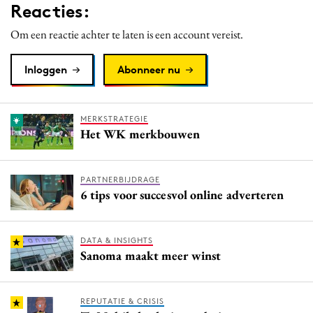
Reacties:
Media
Om een reactie achter te laten is een account vereist.
Merkstrategie
PR
Inloggen
Abonneer nu
Programmatic
Purpose Marketing
Reputatie & crisis
MERKSTRATEGIE
Het WK merkbouwen
PARTNERBIJDRAGE
6 tips voor succesvol online adverteren
DATA & INSIGHTS
Sanoma maakt meer winst
REPUTATIE & CRISIS