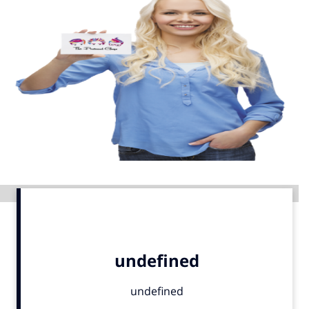
Menu
Home
9 sept: GenAI-training
12 nov: MarketingLive!
Adverteren
Events
Opleidingen
Advertentie
Vacatures
Academy
Partners
Topics
Artificial Intelligence