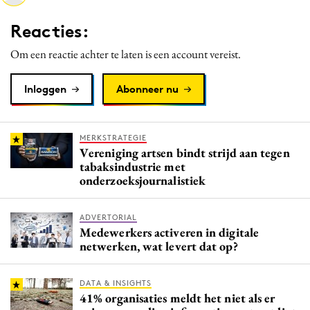
Media
Reacties:
Merkstrategie
Om een reactie achter te laten is een account vereist.
PR
Programmatic
Inloggen
Abonneer nu
Purpose Marketing
Reputatie & crisis
MERKSTRATEGIE
Vereniging artsen bindt strijd aan tegen
tabaksindustrie met
onderzoeksjournalistiek
ADVERTORIAL
Medewerkers activeren in digitale
netwerken, wat levert dat op?
DATA & INSIGHTS
41% organisaties meldt het niet als er