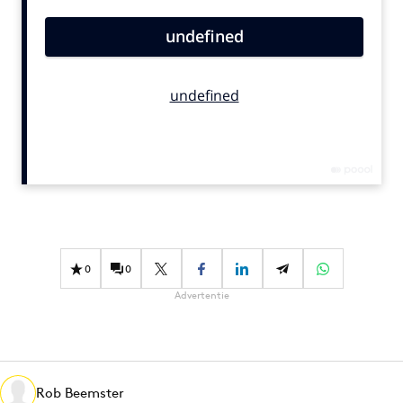
Bureaus
Campagnes
Carriere
Contentmarketing
Craft
Customer Experience
Data & Insights
Design
Digital transformation
Diversiteit
0
0
Effectiviteit
Advertentie
Gedragsverandering
Influencer marketing
Interne communicatie
Rob Beemster
Martech