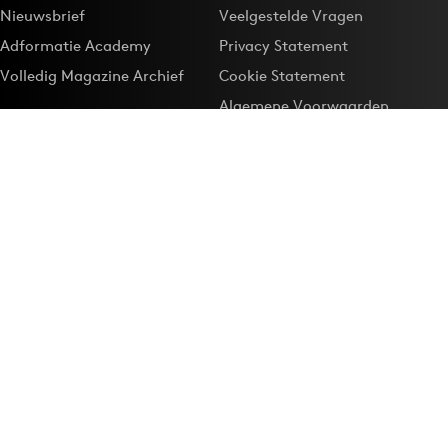
Nieuwsbrief
Veelgestelde Vragen
Adformatie Academy
Privacy Statement
Volledig Magazine Archief
Cookie Statement
Algemene Voorwaarden
Onze app
Maak Adformatie.nl je
Google-favoriet
Privacyinstellingen
Download de
Adformatie Nieuws App