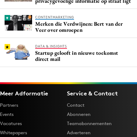
privacygevoelige informatie op straat ligt
CONTENTMARKETING
Merken die Verdwijnen: Bert van der
Veer over omroepen
DATA & INSIGHTS
Startup gelooft in nieuwe toekomst
direct mail
Meer Adformatie
Service & Contact
Partners
Contact
Events
Abonneren
Vacatures
Teamabonnementen
Whitepapers
Adverteren