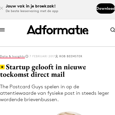
Jouw vak in je broekzak!
Download
De beste leeservaring met de app
Abonneer nu
Abonneer nu
Data & Insights
7 FEBRUARI 2017
ROB BEEMSTER
Log in
Startup gelooft in nieuwe
toekomst direct mail
Download de app
Volg het laatste nieuws via de Adformatie
The Postcard Guys spelen in op de
attentiewaarde van fysieke post in steeds leger
Nieuws app
wordende brievenbussen.