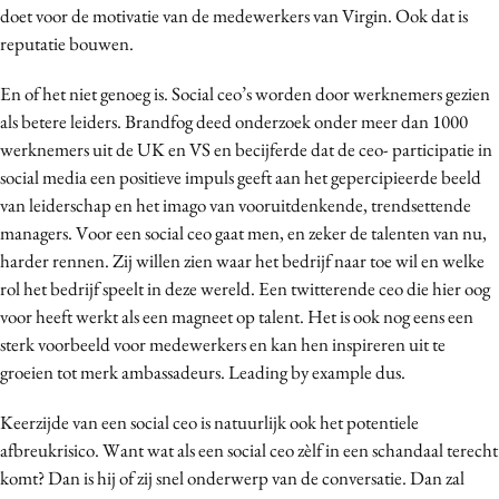
doet voor de motivatie van de medewerkers van Virgin. Ook dat is
reputatie bouwen.
En of het niet genoeg is. Social ceo’s worden door werknemers gezien
als betere leiders. Brandfog deed onderzoek onder meer dan 1000
werknemers uit de UK en VS en becijferde dat de ceo- participatie in
social media een positieve impuls geeft aan het gepercipieerde beeld
van leiderschap en het imago van vooruitdenkende, trendsettende
managers. Voor een social ceo gaat men, en zeker de talenten van nu,
harder rennen. Zij willen zien waar het bedrijf naar toe wil en welke
rol het bedrijf speelt in deze wereld. Een twitterende ceo die hier oog
voor heeft werkt als een magneet op talent. Het is ook nog eens een
sterk voorbeeld voor medewerkers en kan hen inspireren uit te
groeien tot merk ambassadeurs. Leading by example dus.
Keerzijde van een social ceo is natuurlijk ook het potentiele
afbreukrisico. Want wat als een social ceo zèlf in een schandaal terecht
komt? Dan is hij of zij snel onderwerp van de conversatie. Dan zal