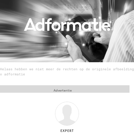
Menu
Home
9 sept: GenAI-training
12 nov: MarketingLive!
Adverteren
Helaas hebben we niet meer de rechten op de originele afbeelding
Events
© adformatie
Opleidingen
Vacatures
Advertentie
Academy
Partners
Topics
Artificial Intelligence
EXPERT