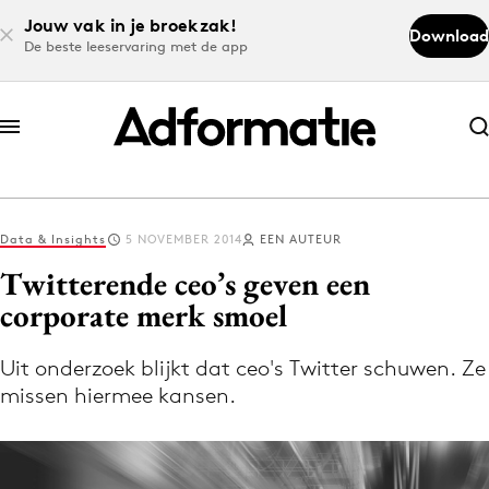
Jouw vak in je broekzak!
Download
De beste leeservaring met de app
Abonneer nu
Abonneer nu
Data & Insights
5 NOVEMBER 2014
EEN AUTEUR
Log in
Twitterende ceo’s geven een
corporate merk smoel
Download de app
Volg het laatste nieuws via de Adformatie
Uit onderzoek blijkt dat ceo's Twitter schuwen. Ze
missen hiermee kansen.
Nieuws app