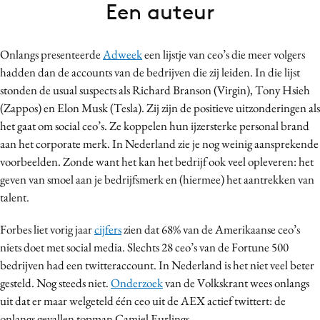
Een auteur
Bureaus
Campagnes
Onlangs presenteerde
Adweek
een lijstje van ceo’s die meer volgers
Carriere
hadden dan de accounts van de bedrijven die zij leiden. In die lijst
Contentmarketing
stonden de usual suspects als Richard Branson (Virgin), Tony Hsieh
Craft
(Zappos) en Elon Musk (Tesla). Zij zijn de positieve uitzonderingen als
Customer Experience
het gaat om social ceo’s. Ze koppelen hun ijzersterke personal brand
Data & Insights
aan het corporate merk. In Nederland zie je nog weinig aansprekende
voorbeelden. Zonde want het kan het bedrijf ook veel opleveren: het
Design
geven van smoel aan je bedrijfsmerk en (hiermee) het aantrekken van
Digital transformation
talent.
Diversiteit
Effectiviteit
Forbes liet vorig jaar
cijfers
zien dat 68% van de Amerikaanse ceo’s
niets doet met social media. Slechts 28 ceo’s van de Fortune 500
Gedragsverandering
bedrijven had een twitteraccount. In Nederland is het niet veel beter
Influencer marketing
gesteld. Nog steeds niet.
Onderzoek
van de Volkskrant wees onlangs
Interne communicatie
uit dat er maar welgeteld één ceo uit de AEX actief twittert: de
Martech
onlangs gevallen topman Camiel Eurlings.