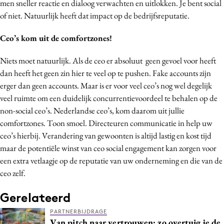
men sneller reactie en dialoog verwachten en uitlokken. Je bent social
of niet. Natuurlijk heeft dat impact op de bedrijfsreputatie.
Ceo’s kom uit de comfortzones!
Niets moet natuurlijk. Als de ceo er absoluut geen gevoel voor heeft
dan heeft het geen zin hier te veel op te pushen. Fake accounts zijn
erger dan geen accounts. Maar is er voor veel ceo’s nog wel degelijk
veel ruimte om een duidelijk concurrentievoordeel te behalen op de
non-social ceo’s. Nederlandse ceo’s, kom daarom uit jullie
comfortzones. Toon smoel. Directeuren communicatie in help uw
ceo’s hierbij. Verandering van gewoonten is altijd lastig en kost tijd
maar de potentiële winst van ceo social engagement kan zorgen voor
een extra vetlaagje op de reputatie van uw onderneming en die van de
ceo zelf.
Gerelateerd
PARTNERBIJDRAGE
Van pitch naar vertrouwen: zo overtuig je de