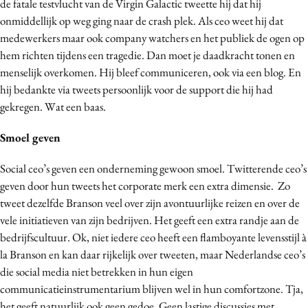
de fatale testvlucht van de Virgin Galactic tweette hij dat hij
onmiddellijk op weg ging naar de crash plek. Als ceo weet hij dat
medewerkers maar ook company watchers en het publiek de ogen op
hem richten tijdens een tragedie. Dan moet je daadkracht tonen en
menselijk overkomen. Hij bleef communiceren, ook via een blog. En
hij bedankte via tweets persoonlijk voor de support die hij had
gekregen. Wat een baas.
Smoel geven
Social ceo’s geven een onderneming gewoon smoel. Twitterende ceo’s
geven door hun tweets het corporate merk een extra dimensie. Zo
tweet dezelfde Branson veel over zijn avontuurlijke reizen en over de
vele initiatieven van zijn bedrijven. Het geeft een extra randje aan de
bedrijfscultuur. Ok, niet iedere ceo heeft een flamboyante levensstijl à
la Branson en kan daar rijkelijk over tweeten, maar Nederlandse ceo’s
die social media niet betrekken in hun eigen
communicatieinstrumentarium blijven wel in hun comfortzone. Tja,
het geeft natuurlijk ook geen gedoe. Geen lastige discussies met