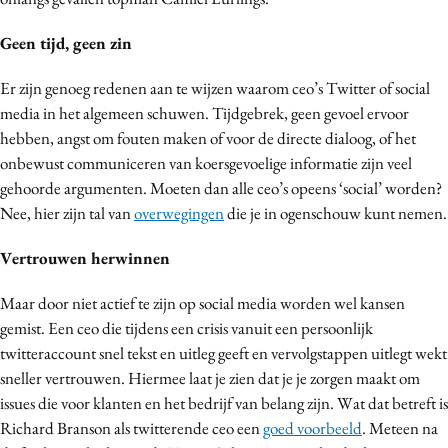
Media
Geen tijd, geen zin
Merkstrategie
PR
Er zijn genoeg redenen aan te wijzen waarom ceo’s Twitter of social
Programmatic
media in het algemeen schuwen. Tijdgebrek, geen gevoel ervoor
hebben, angst om fouten maken of voor de directe dialoog, of het
Purpose Marketing
onbewust communiceren van koersgevoelige informatie zijn veel
Reputatie & crisis
gehoorde argumenten. Moeten dan alle ceo’s opeens ‘social’ worden?
Nee, hier zijn tal van
overwegingen
die je in ogenschouw kunt nemen.
Vertrouwen herwinnen
Maar door niet actief te zijn op social media worden wel kansen
gemist. Een ceo die tijdens een crisis vanuit een persoonlijk
twitteraccount snel tekst en uitleg geeft en vervolgstappen uitlegt wekt
sneller vertrouwen. Hiermee laat je zien dat je je zorgen maakt om
issues die voor klanten en het bedrijf van belang zijn. Wat dat betreft is
Richard Branson als twitterende ceo een
goed voorbeeld
. Meteen na