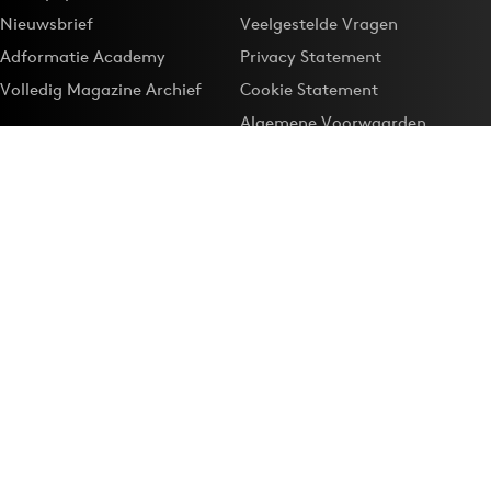
Nieuwsbrief
Veelgestelde Vragen
Adformatie Academy
Privacy Statement
Volledig Magazine Archief
Cookie Statement
Algemene Voorwaarden
Onze app
Maak Adformatie.nl je
Google-favoriet
Privacyinstellingen
Download de
Adformatie Nieuws App