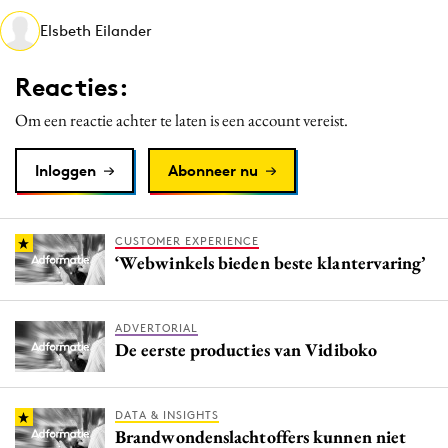
Media
Elsbeth Eilander
Merkstrategie
Reacties:
PR
Programmatic
Om een reactie achter te laten is een account vereist.
Purpose Marketing
Inloggen
Abonneer nu
Reputatie & crisis
CUSTOMER EXPERIENCE
‘Webwinkels bieden beste klantervaring’
ADVERTORIAL
De eerste producties van Vidiboko
DATA & INSIGHTS
Brandwondenslachtoffers kunnen niet