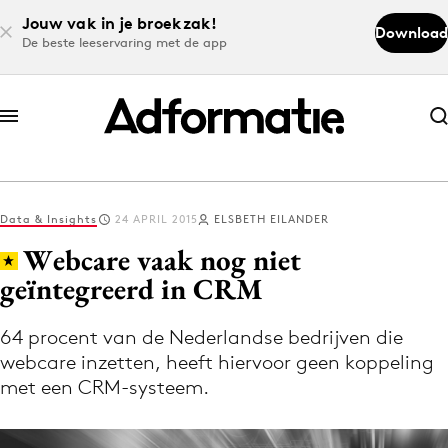
Jouw vak in je broekzak!
Download
De beste leeservaring met de app
Abonneer nu
Abonneer nu
Data & Insights
24 APRIL 2015
ELSBETH EILANDER
Log in
Webcare vaak nog niet
geïntegreerd in CRM
Download de app
Volg het laatste nieuws via de Adformatie
64 procent van de Nederlandse bedrijven die
webcare inzetten, heeft hiervoor geen koppeling
Nieuws app
met een CRM-systeem.