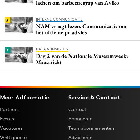
lachen om barbecuegrap van Aviko
INTERNE COMMUNICATIE
NAM vraagt lezers Communicatie om
het ultieme pr-advies
DATA & INSIGHTS
Dag 2 van de Nationale Museumweek:
Maastricht
Meer Adformatie
Service & Contact
Partners
Contact
Events
Abonneren
Vacatures
Teamabonnementen
Whitepapers
Adverteren