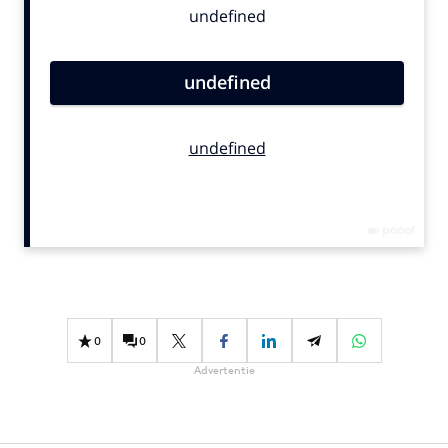
Bureaus
Campagnes
Carriere
Contentmarketing
Craft
Customer Experience
Data & Insights
Design
Digital transformation
Diversiteit
Effectiviteit
0
0
Gedragsverandering
Advertentie
Influencer marketing
Interne communicatie
Martech