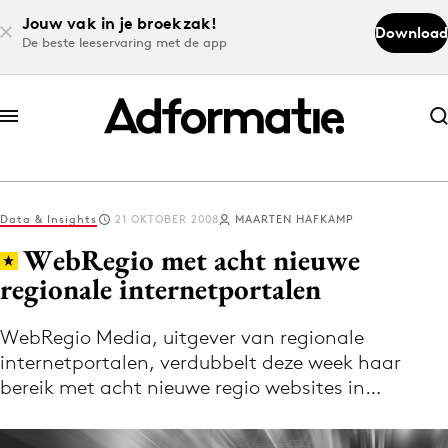
Jouw vak in je broekzak!
Download
De beste leeservaring met de app
Abonneer nu
Abonneer nu
Data & Insights
21 OKTOBER 2008
MAARTEN HAFKAMP
Log in
WebRegio met acht nieuwe
regionale internetportalen
Download de app
Volg het laatste nieuws via de Adformatie
WebRegio Media, uitgever van regionale
internetportalen, verdubbelt deze week haar
Nieuws app
bereik met acht nieuwe regio websites in…