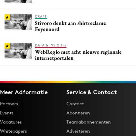
CRAFT
Stivoro denkt aan shirtreclame
Feyenoord
DATA & INSIGHTS
WebRegio met acht nieuwe regionale
internetportalen
Meer Adformatie
Service & Contact
Partners
Contact
Events
Abonneren
Vacatures
Teamabonnementen
Whitepapers
Adverteren