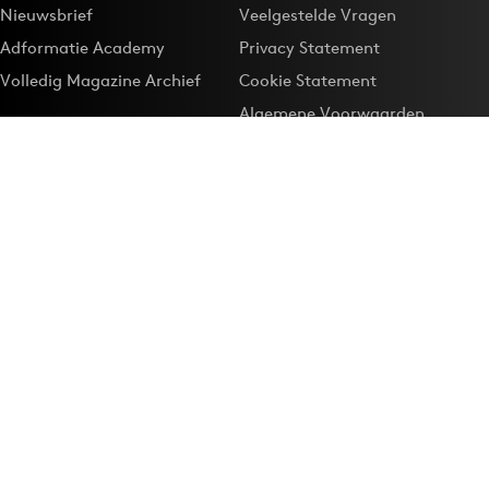
Nieuwsbrief
Veelgestelde Vragen
Adformatie Academy
Privacy Statement
Volledig Magazine Archief
Cookie Statement
Algemene Voorwaarden
Onze app
Maak Adformatie.nl je
Google-favoriet
Privacyinstellingen
Download de
Adformatie Nieuws App