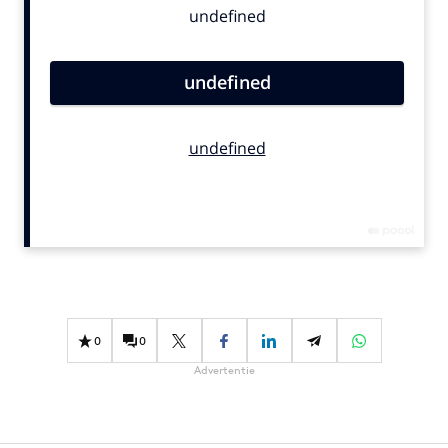
Bureaus
Campagnes
Carriere
Contentmarketing
Craft
Customer Experience
Data & Insights
Design
Digital transformation
Diversiteit
Effectiviteit
0
0
Gedragsverandering
Advertentie
Influencer marketing
Interne communicatie
Martech