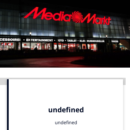
Menu
Home
9 sept: GenAI-training
12 nov: MarketingLive!
Adverteren
Events
Opleidingen
Advertentie
Vacatures
Academy
Partners
Topics
Artificial Intelligence