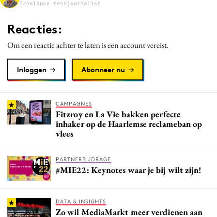
Freelance techjournalist
Media
Merkstrategie
Reacties:
PR
Om een reactie achter te laten is een account vereist.
Programmatic
Purpose Marketing
Inloggen
Abonneer nu
Reputatie & crisis
CAMPAGNES
Fitzroy en La Vie bakken perfecte
inhaker op de Haarlemse reclameban op
vlees
PARTNERBIJDRAGE
#MIE22: Keynotes waar je bij wilt zijn!
DATA & INSIGHTS
Zo wil MediaMarkt meer verdienen aan