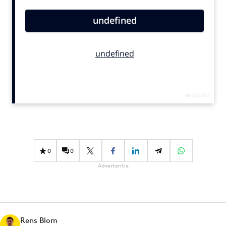
Bureaus
Campagnes
Carriere
Contentmarketing
Craft
Customer Experience
Data & Insights
Design
Digital transformation
Diversiteit
0
0
Effectiviteit
Advertentie
Gedragsverandering
Influencer marketing
Interne communicatie
Rens Blom
Martech