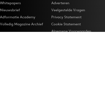
Whitepapers
Adverteren
Nieuwsbrief
Veelgestelde Vragen
Adformatie Academy
Privacy Statement
Volledig Magazine Archief
Cookie Statement
Algemene Voorwaarden
Onze app
Maak Adformatie.nl je
Google-favoriet
Privacyinstellingen
Download de
Adformatie Nieuws App