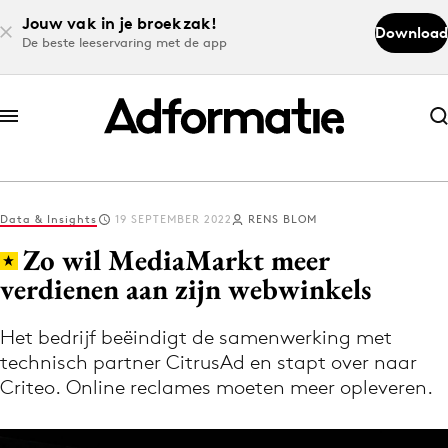
Jouw vak in je broekzak!
Download
De beste leeservaring met de app
Abonneer nu
Abonneer nu
Data & Insights
19 SEPTEMBER 2022
RENS BLOM
Log in
Zo wil MediaMarkt meer
verdienen aan zijn webwinkels
Download de app
Volg het laatste nieuws via de Adformatie
Het bedrijf beëindigt de samenwerking met
technisch partner CitrusAd en stapt over naar
Nieuws app
Criteo. Online reclames moeten meer opleveren.