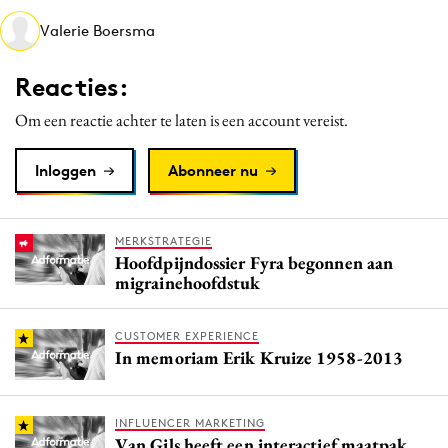
Media
Valerie Boersma
Merkstrategie
Reacties:
PR
Programmatic
Om een reactie achter te laten is een account vereist.
Purpose Marketing
Inloggen
Abonneer nu
Reputatie & crisis
MERKSTRATEGIE
Hoofdpijndossier Fyra begonnen aan
migrainehoofdstuk
CUSTOMER EXPERIENCE
In memoriam Erik Kruize 1958-2013
INFLUENCER MARKETING
Van Gils heeft een interactief maatpak