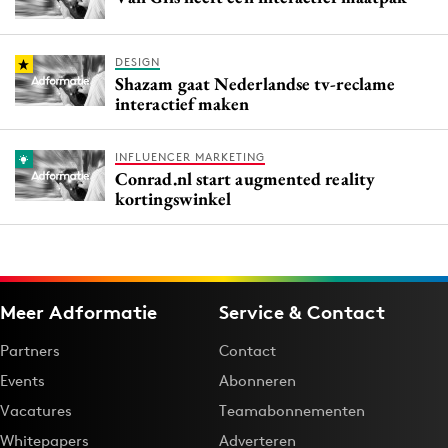
DESIGN
Shazam gaat Nederlandse tv-reclame
interactief maken
INFLUENCER MARKETING
Conrad.nl start augmented reality
kortingswinkel
Meer Adformatie
Service & Contact
Partners
Contact
Events
Abonneren
Vacatures
Teamabonnementen
Whitepapers
Adverteren