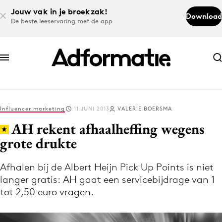
Jouw vak in je broekzak!
Download
De beste leeservaring met de app
Abonneer nu
Abonneer nu
Influencer marketing
11 JUNI 2013
VALERIE BOERSMA
Log in
AH rekent afhaalheffing wegens
grote drukte
Download de app
Volg het laatste nieuws via de Adformatie
Afhalen bij de Albert Heijn Pick Up Points is niet
langer gratis: AH gaat een servicebijdrage van 1
Nieuws app
tot 2,50 euro vragen.