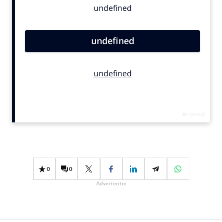
Bureaus
Campagnes
Carriere
Contentmarketing
Craft
Customer Experience
Data & Insights
Design
Digital transformation
Diversiteit
Effectiviteit
0
0
Gedragsverandering
Advertentie
Influencer marketing
Interne communicatie
Martech