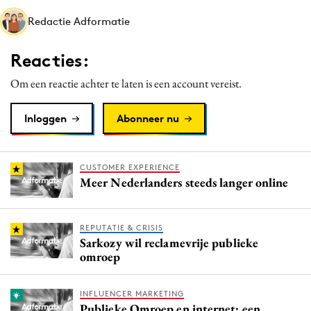
Media
Redactie Adformatie
Merkstrategie
Reacties:
PR
Programmatic
Om een reactie achter te laten is een account vereist.
Purpose Marketing
Inloggen
Abonneer nu
Reputatie & crisis
CUSTOMER EXPERIENCE
Meer Nederlanders steeds langer online
REPUTATIE & CRISIS
Sarkozy wil reclamevrije publieke
omroep
INFLUENCER MARKETING
Publieke Omroep en internet: een