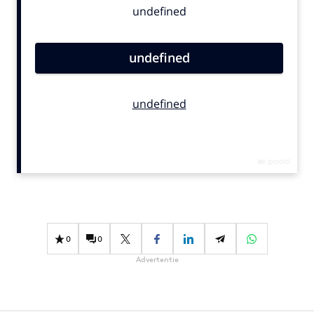
Bureaus
Campagnes
Carriere
Contentmarketing
Craft
Customer Experience
Data & Insights
Design
Digital transformation
Diversiteit
Effectiviteit
0
0
Gedragsverandering
Advertentie
Influencer marketing
Interne communicatie
Martech