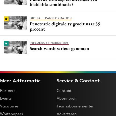
blablabla-combinatie?
DIGITAL TRANSFORMATION
Penetratie digitale tv groeit naar 35
procent
INFLUENCER MARKETING
Search wordt serieus genomen
Meer Adformatie
Service & Contact
Partners
Contact
Events
Abonneren
Vacatures
Teamabonnementen
Whitepapers
Adverteren