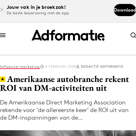
Jouw vak in je broekzak!
Download
De beste leeservaring met de app
Abonneer nu
Abonneer nu
Influencer marketing
4 FEBRUARI 2008
REDACTIE ADFORMATIE
Log in
Amerikaanse autobranche rekent
ROI van DM-activiteiten uit
Download de app
Volg het laatste nieuws via de Adformatie
De Amerikaanse Direct Marketing Association
rekende voor ‘de allereerste keer’ de ROI uit van
Nieuws app
de DM-inspanningen van de…