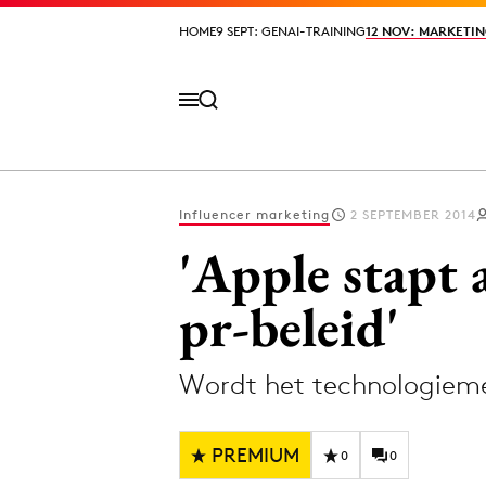
HOME
HOME
9 SEPT: GENAI-TRAINING
9 SEPT: GENAI-TRAINING
12 NOV: MARKETIN
12 NOV: MARKETIN
Influencer marketing
2 SEPTEMBER 2014
Volg het laatste nieuws via de Adformatie N
'Apple stapt 
pr-beleid'
Topics
Wordt het technologieme
Artificial Intelligence
Design
Bureaus
Digital transf
PREMIUM
Campagnes
Diversiteit
0
0