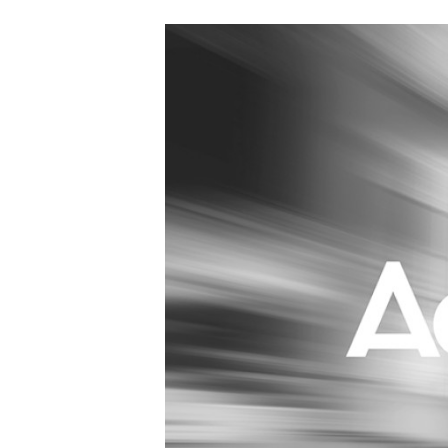
Carriere
Effectiviteit
Contentmarketing
Gedragsverand
Craft
Influencer mar
Customer Experience
Interne commu
Data & Insights
Martech