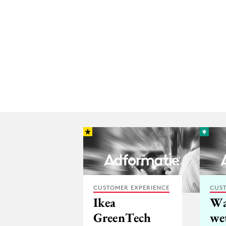
CUSTOMER EXPERIENCE
CUST
Ikea
Wa
GreenTech
we