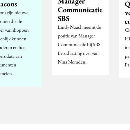
Manager
eacons
Q
Communicatie
v
ons zijn nieuwe
SBS
c
raten die de
Lindy Noach neemt de
er van shoppen
Cl
positie van Manager
ienlijk kunnen
Hi
Communicatie bij SBS
nderen en hoe
in
Broadcasting over van
lers data van
pa
Nina Nomden.
umenten
Pa
amelen.