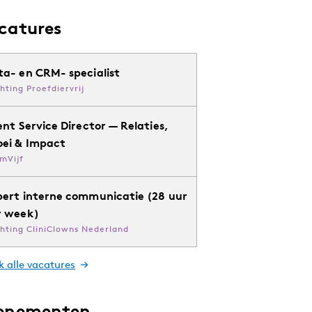
catures
ta- en CRM- specialist
chting Proefdiervrij
ent Service Director — Relaties,
oei & Impact
mVijf
pert interne communicatie (28 uur
r week)
chting CliniClowns Nederland
k alle vacatures
enementen