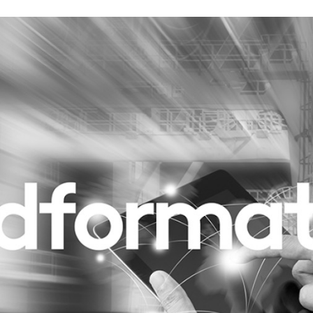
Programmatic
ering
Purpose Marketing
keting
Reputatie & crisis
nicatie