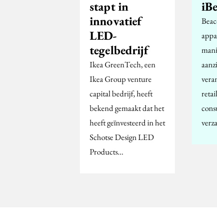
stapt in
iB
innovatief
Beac
LED-
appa
tegelbedrijf
mani
Ikea GreenTech, een
aanz
Ikea Group venture
vera
capital bedrijf, heeft
retai
bekend gemaakt dat het
cons
heeft geïnvesteerd in het
verz
Schotse Design LED
Products…