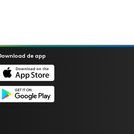
Download de
app