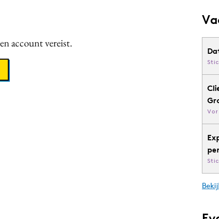
Va
een account vereist.
Da
Sti
Cli
Gr
Vor
Ex
pe
Sti
Bekij
Ev