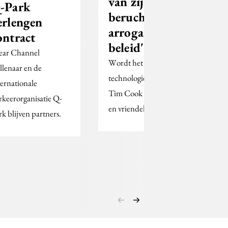
van zijn
-Park
beruchte en
erlengen
arrogante pr-
ontract
beleid'
ear Channel
Wordt het
llenaar en de
technologiemerk onder
ternationale
Tim Cook transparant
rkeerorganisatie Q-
en vriendelijk?
rk blijven partners.