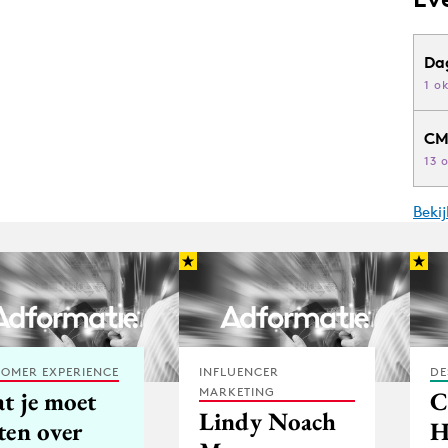
Da
1 o
CM
13 
Beki
OMER EXPERIENCE
INFLUENCER
DE
MARKETING
t je moet
C
Lindy Noach
ten over
H