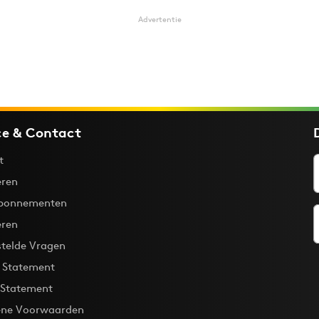
Advertentie
ce & Contact
t
ren
bonnementen
eren
stelde Vragen
y Statement
 Statement
ne Voorwaarden