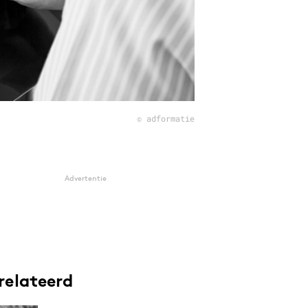
© adformatie
Advertentie
relateerd