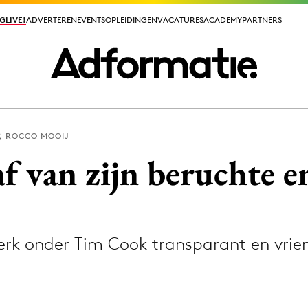
GLIVE!
GLIVE!
ADVERTEREN
ADVERTEREN
EVENTS
EVENTS
OPLEIDINGEN
OPLEIDINGEN
VACATURES
VACATURES
ACADEMY
ACADEMY
PARTNERS
PARTNERS
ROCCO MOOIJ
ieuws app
af van zijn beruchte e
rk onder Tim Cook transparant en vrien
Media
ormation
Merkstrategie
PR