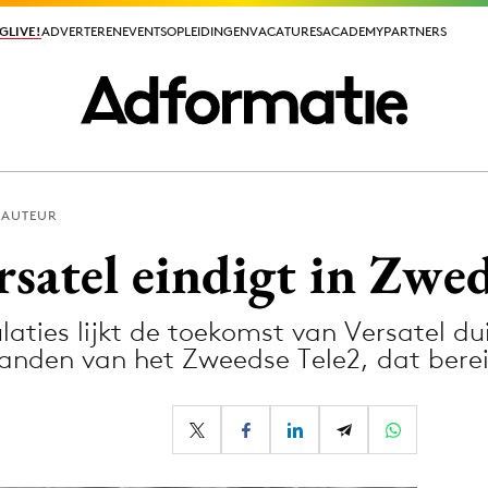
GLIVE!
GLIVE!
ADVERTEREN
ADVERTEREN
EVENTS
EVENTS
OPLEIDINGEN
OPLEIDINGEN
VACATURES
VACATURES
ACADEMY
ACADEMY
PARTNERS
PARTNERS
 AUTEUR
ieuws app
satel eindigt in Zwe
ies lijkt de toekomst van Versatel dui
handen van het Zweedse Tele2, dat ber
Media
ormation
Merkstrategie
PR