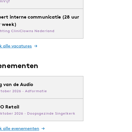
mVijf
pert interne communicatie (28 uur
r week)
chting CliniClowns Nederland
k alle vacatures
enementen
g van de Audio
ktober 2026 · Adformatie
O Retail
oktober 2026 · Doopsgezinde Singelkerk
jk alle evenementen