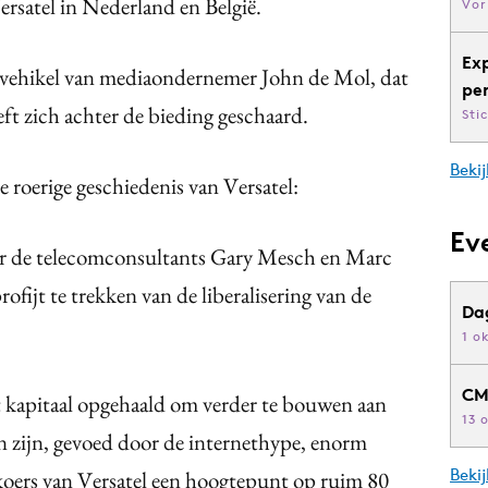
ersatel in Nederland en België.
Vor
Ex
gsvehikel van mediaondernemer John de Mol, dat
pe
eft zich achter de bieding geschaard.
Sti
Bekij
e roerige geschiedenis van Versatel:
Ev
or de telecomconsultants Gary Mesch en Marc
ofijt te trekken van de liberalisering van de
Da
1 o
CM
 kapitaal opgehaald om verder te bouwen aan
13 
n zijn, gevoed door de internethype, enorm
Beki
 koers van Versatel een hoogtepunt op ruim 80