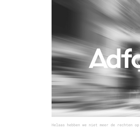
Carriere
Effectiviteit
Contentmarketing
Gedragsverand
Craft
Influencer mar
Customer Experience
Interne commu
Data & Insights
Martech
Helaas hebben we niet meer de rechten op