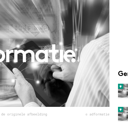
Programmatic
ering
Purpose Marketing
keting
Reputatie & crisis
nicatie
Ge
 de originele afbeelding
© adformatie