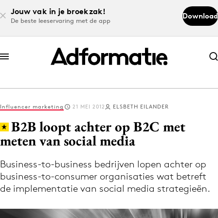
Jouw vak in je broekzak!
Download
De beste leeservaring met de app
Abonneer nu
Abonneer nu
Influencer marketing
21 MEI 2012
ELSBETH EILANDER
Log in
B2B loopt achter op B2C met
meten van social media
Download de app
Volg het laatste nieuws via de Adformatie
Business-to-business bedrijven lopen achter op
business-to-consumer organisaties wat betreft
Nieuws app
de implementatie van social media strategieën.