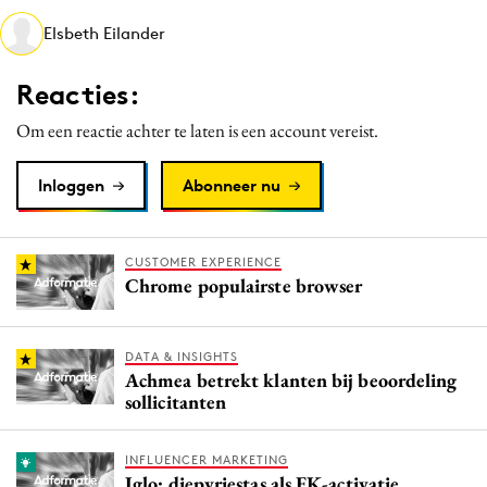
Media
Elsbeth Eilander
Merkstrategie
Reacties:
PR
Programmatic
Om een reactie achter te laten is een account vereist.
Purpose Marketing
Inloggen
Abonneer nu
Reputatie & crisis
CUSTOMER EXPERIENCE
Chrome populairste browser
DATA & INSIGHTS
Achmea betrekt klanten bij beoordeling
sollicitanten
INFLUENCER MARKETING
Iglo: diepvriestas als EK-activatie