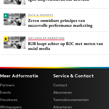
DATA & INSIGHTS
Zeven onmisbare principes van
succesvolle performance marketing
INFLUENCER MARKETING
B2B loopt achter op B2C met meten van
social media
Meer Adformatie
Service & Contact
Partners
Contact
Events
Abonneren
Vacatures
Teamabonnementen
Whitepapers
Adverteren