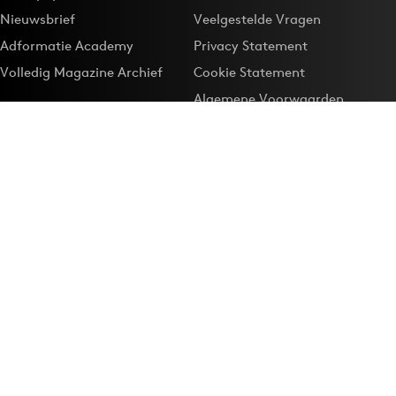
Nieuwsbrief
Veelgestelde Vragen
Adformatie Academy
Privacy Statement
Volledig Magazine Archief
Cookie Statement
Algemene Voorwaarden
Onze app
Maak Adformatie.nl je
Google-favoriet
Privacyinstellingen
Download de
Adformatie Nieuws App