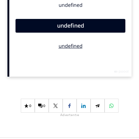
Bureaus
Campagnes
Carriere
Contentmarketing
Craft
Customer Experience
Data & Insights
Design
Digital transformation
Diversiteit
Effectiviteit
0
0
Gedragsverandering
Advertentie
Influencer marketing
Interne communicatie
Martech