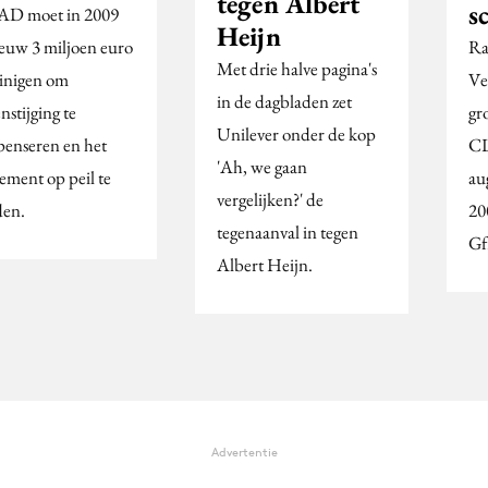
tegen Albert
s
AD moet in 2009
Heijn
euw 3 miljoen euro
Ra
Met drie halve pagina's
inigen om
Ve
in de dagbladen zet
nstijging te
gro
Unilever onder de kop
enseren en het
CL
'Ah, we gaan
ement op peil te
au
vergelijken?' de
en.
20
tegenaanval in tegen
Gf
Albert Heijn.
Advertentie