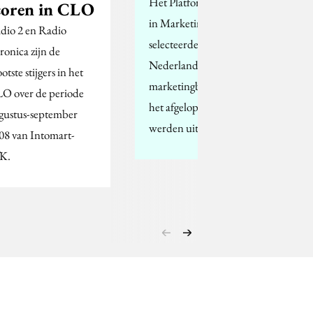
Het Platform Innovatie
coren in CLO
in Marketing(PIM)
dio 2 en Radio
selecteerde uit alle
ronica zijn de
Nederlandse
otste stijgers in het
marketingboeken die
O over de periode
het afgelopen jaar
gustus-september
werden uitgegeven, 12…
08 van Intomart-
K.