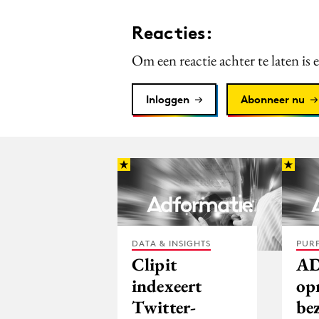
Reacties:
Om een reactie achter te laten is 
Inloggen
Abonneer nu
DATA & INSIGHTS
PUR
Clipit
AD
indexeert
op
Twitter-
be