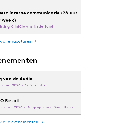
pert interne communicatie (28 uur
r week)
chting CliniClowns Nederland
k alle vacatures
enementen
g van de Audio
ktober 2026 · Adformatie
O Retail
oktober 2026 · Doopsgezinde Singelkerk
jk alle evenementen