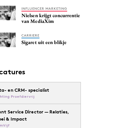
INFLUENCER MARKETING
Nielsen krijgt concurrentie
van MediaXim
CARRIERE
Sigaret uit een blikje
catures
ta- en CRM- specialist
chting Proefdiervrij
ent Service Director — Relaties,
oei & Impact
mVijf