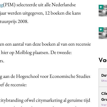
ng
(PIM) selecteerde uit alle Nederlandse
jaar werden uitgegeven, 12 boeken die kans
uurprijs 2008.
n een aantal van deze boeken al van een recensie
e hier op Molblog plaatsen. De tweede:
Va
rs.
ing aan de Hogeschool voor Economische Studies
Da
Sti
ef de recensie:
Cli
itybranding ofwel citymarketing al geruime tijd
Gr
Vor