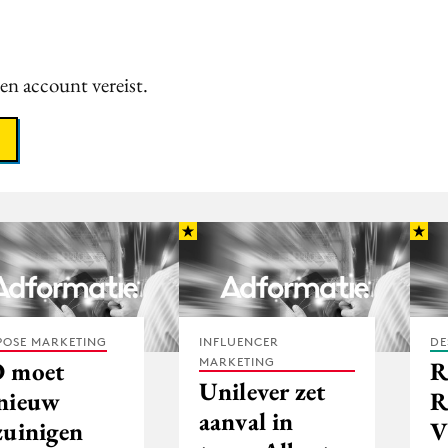
een account vereist.
POSE MARKETING
INFLUENCER
DE
MARKETING
 moet
R
Unilever zet
nieuw
R
aanval in
zuinigen
V