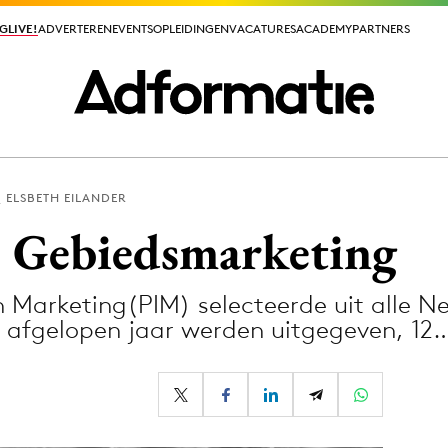
GLIVE!
GLIVE!
ADVERTEREN
ADVERTEREN
EVENTS
EVENTS
OPLEIDINGEN
OPLEIDINGEN
VACATURES
VACATURES
ACADEMY
ACADEMY
PARTNERS
PARTNERS
ELSBETH EILANDER
ieuws app
: Gebiedsmarketing
n Marketing(PIM) selecteerde uit alle N
 afgelopen jaar werden uitgegeven, 12
Media
ormation
Merkstrategie
PR