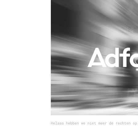
Carriere
Effectiviteit
Contentmarketing
Gedragsverand
Craft
Influencer mar
Customer Experience
Interne commu
Data & Insights
Martech
Helaas hebben we niet meer de rechten op