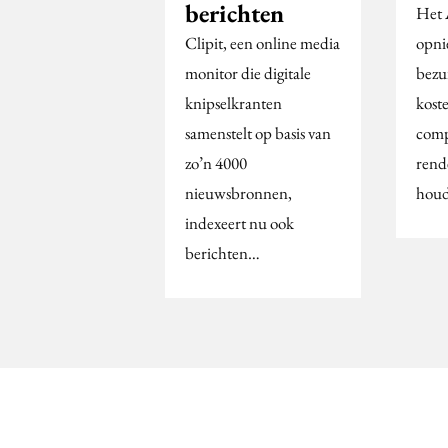
berichten
Het 
Clipit, een online media
opni
monitor die digitale
bezu
knipselkranten
koste
samenstelt op basis van
comp
zo’n 4000
rend
nieuwsbronnen,
houd
indexeert nu ook
berichten…