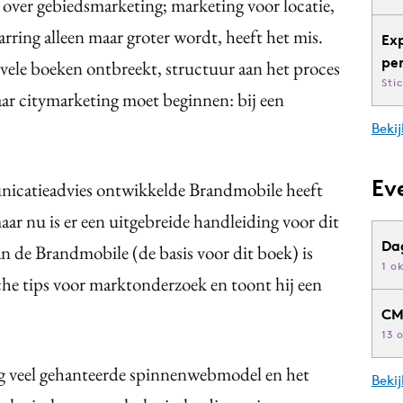
 over gebiedsmarketing; marketing voor locatie,
rring alleen maar groter wordt, heeft het mis.
Ex
pe
j vele boeken ontbreekt, structuur aan het proces
Sti
aar citymarketing moet beginnen: bij een
Bekij
Ev
atieadvies ontwikkelde Brandmobile heeft
aar nu is er een uitgebreide handleiding voor dit
Da
 de Brandmobile (de basis voor dit boek) is
1 o
sche tips voor marktonderzoek en toont hij een
CM
13 
ng veel gehanteerde spinnenwebmodel en het
Beki