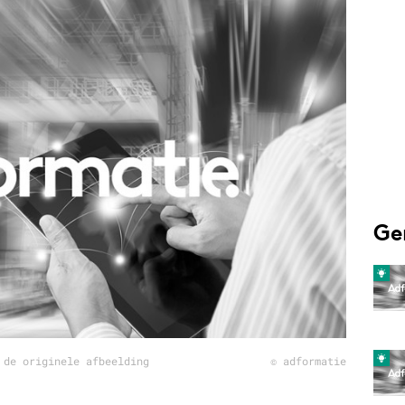
Programmatic
ering
Purpose Marketing
keting
Reputatie & crisis
nicatie
Ge
 de originele afbeelding
© adformatie