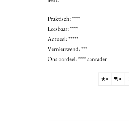
Praktisch: ****
Leesbaar: ****
Actueel: *****
Vernieuwend: ***
Ons oordeel: **** aanrader
0
0