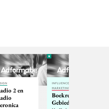
SIGN
INFLUENCER
MARKETING
adio 2 en
Boekrecensie:
adio
Gebiedsmarketing
eronica