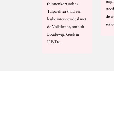
mijn
(binnenkort ook ex-
stee
Talpa-diva?) had een
de w
leuke interviewdeal met
seri
de Volkskrant, onthult
Boudewijn Geels in
HP/De…