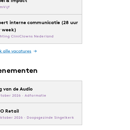
oei & Impact
mVijf
pert interne communicatie (28 uur
r week)
chting CliniClowns Nederland
k alle vacatures
enementen
g van de Audio
ktober 2026 · Adformatie
O Retail
oktober 2026 · Doopsgezinde Singelkerk