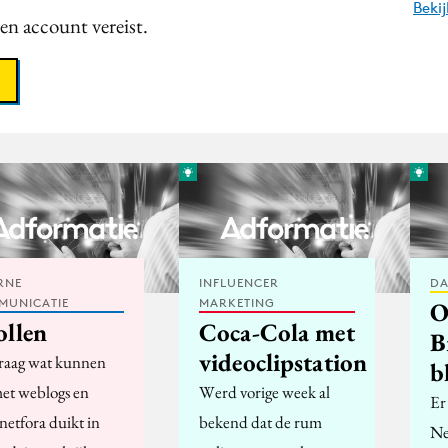
Beki
een account vereist.
RNE
INFLUENCER
DA
MUNICATIE
MARKETING
O
ollen
Coca-Cola met
B
videoclipstation
raag wat kunnen
b
et weblogs en
Werd vorige week al
Er
netfora duikt in
bekend dat de rum
Ne