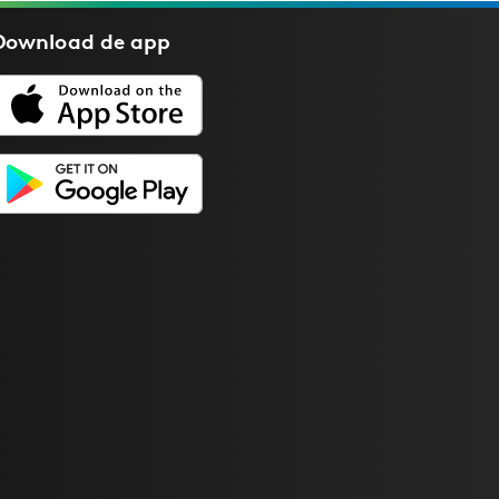
Download de
app