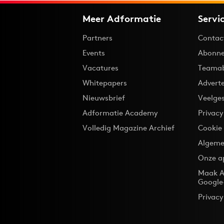
Meer Adformatie
Servi
Partners
Contac
Events
Abonne
Vacatures
Teama
Whitepapers
Advert
Nieuwsbrief
Veelge
Adformatie Academy
Privac
Volledig Magazine Archief
Cookie
Algeme
Onze a
Maak A
Google
Privacy