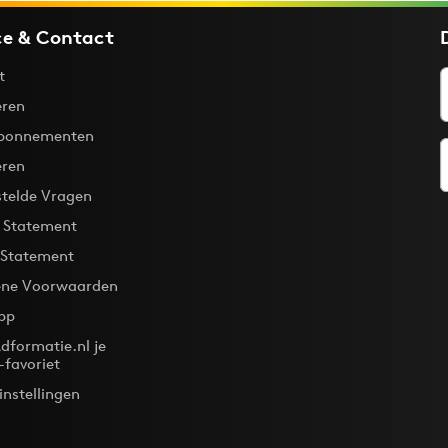
ce & Contact
t
ren
bonnementen
eren
stelde Vragen
y Statement
 Statement
ne Voorwaarden
pp
dformatie.nl je
-favoriet
instellingen