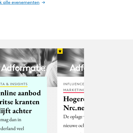
jk alle evenementen
TA & INSIGHTS
INFLUENCER
MARKETING
nline aanbod
Hogere oplage
ritse kranten
Nrc.next
lijft achter
De oplage van de
 mag dan in
nieuwe ochtendkrant
derland veel