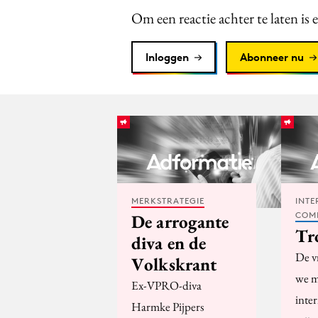
Om een reactie achter te laten is 
Inloggen
Abonneer nu
MERKSTRATEGIE
INTE
COM
De arrogante
Tr
diva en de
De v
Volkskrant
we m
Ex-VPRO-diva
inter
Harmke Pijpers