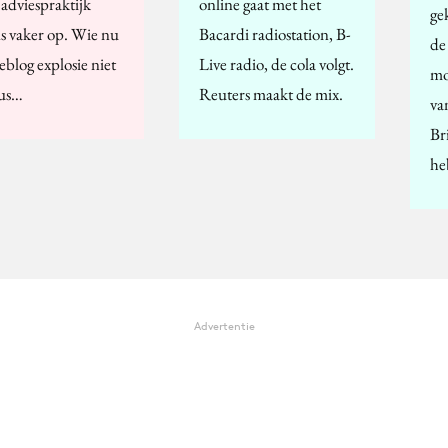
 adviespraktijk
online gaat met het
ge
ds vaker op. Wie nu
Bacardi radiostation, B-
de
eblog explosie niet
Live radio, de cola volgt.
mo
eus…
Reuters maakt de mix.
va
Br
he
Advertentie