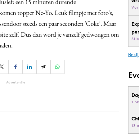
Gr
clusief: een 15 minuten durende
Vor
komen topper Ne-Yo. Leuk filmpje met foto's,
ussendoor steeds een paar seconden 'Coke'. Maar
Ex
pe
e site zelf. Dus dan word je vanzelf gedwongen om
Sti
halen.
Bekij
Ev
Advertentie
Da
1 o
CM
13 