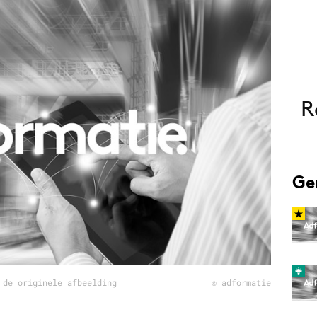
Programmatic
ering
Purpose Marketing
keting
Reputatie & crisis
nicatie
R
Ge
 de originele afbeelding
© adformatie