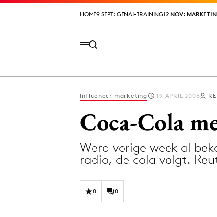
HOME
HOME
9 SEPT: GENAI-TRAINING
9 SEPT: GENAI-TRAINING
12 NOV: MARKETIN
12 NOV: MARKETIN
Influencer marketing
19 APRIL 2006
RE
Volg het laatste nieuws via de Adformatie N
Coca-Cola me
Werd vorige week al beke
Topics
radio, de cola volgt. Re
Artificial Intelligence
Design
Bureaus
Digital transf
0
0
Campagnes
Diversiteit