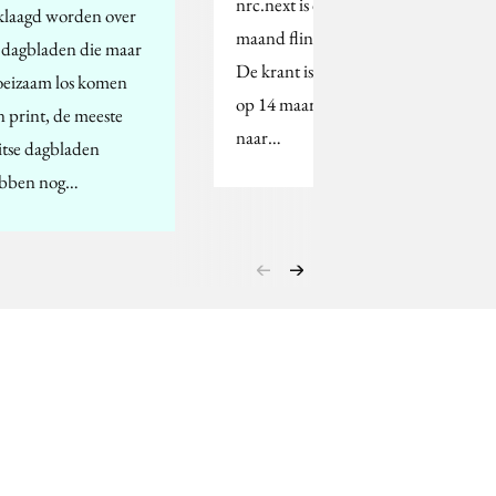
nrc.next is de afgelopen
klaagd worden over
maand flink gestegen.
 dagbladen die maar
De krant is sinds de start
eizaam los komen
op 14 maart van 70.000
n print, de meeste
naar…
itse dagbladen
bben nog…