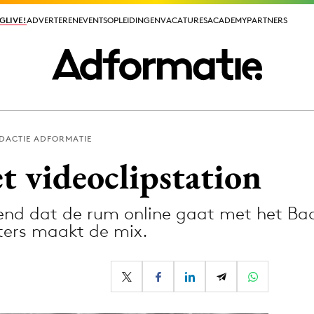
GLIVE!
GLIVE!
ADVERTEREN
ADVERTEREN
EVENTS
EVENTS
OPLEIDINGEN
OPLEIDINGEN
VACATURES
VACATURES
ACADEMY
ACADEMY
PARTNERS
PARTNERS
DACTIE ADFORMATIE
ieuws app
t videoclipstation
nd dat de rum online gaat met het Baca
uters maakt de mix.
Media
ormation
Merkstrategie
PR