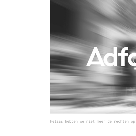
Carriere
Effectiviteit
Contentmarketing
Gedragsverand
Craft
Influencer mar
Customer Experience
Interne commu
Data & Insights
Martech
Helaas hebben we niet meer de rechten op