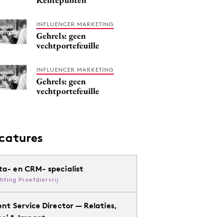
INFLUENCER MARKETING
Gehrels: geen
vechtportefeuille
INFLUENCER MARKETING
Gehrels: geen
vechtportefeuille
catures
ta- en CRM- specialist
chting Proefdiervrij
ent Service Director — Relaties,