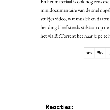
En het materiaal is ook nog eens ex
minidocumentaire van de snel opge
stukjes video, wat muziek en daart
het ding bleef steeds stilstaan op d
het via BitTorrent het naar je pc te 
0
0
Reacties: