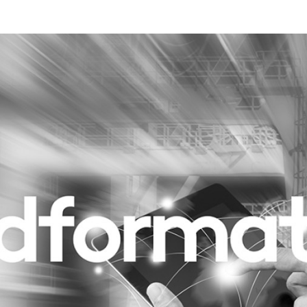
Programmatic
ering
Purpose Marketing
keting
Reputatie & crisis
nicatie