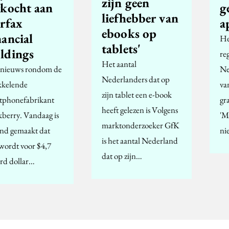
zijn geen
rkocht aan
g
liefhebber van
irfax
a
ebooks op
nancial
He
tablets'
ldings
re
Het aantal
 nieuws rondom de
Ne
Nederlanders dat op
kelende
va
zijn tablet een e-book
tphonefabrikant
gr
heeft gelezen is Volgens
kberry. Vandaag is
'M
marktonderzoeker GfK
nd gemaakt dat
ni
is het aantal Nederland
 wordt voor $4,7
dat op zijn…
ard dollar…