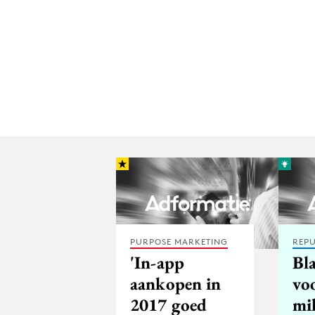
PURPOSE MARKETING
REPU
'In-app
Bl
aankopen in
vo
2017 goed
mi