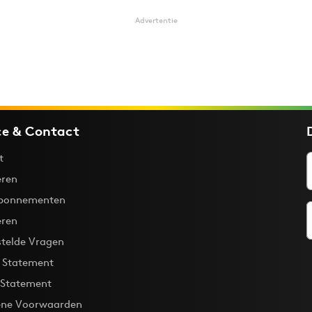
Advertentie
ce & Contact
t
ren
bonnementen
eren
stelde Vragen
y Statement
 Statement
ne Voorwaarden