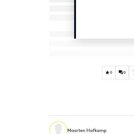
0
0
Maarten Hafkamp