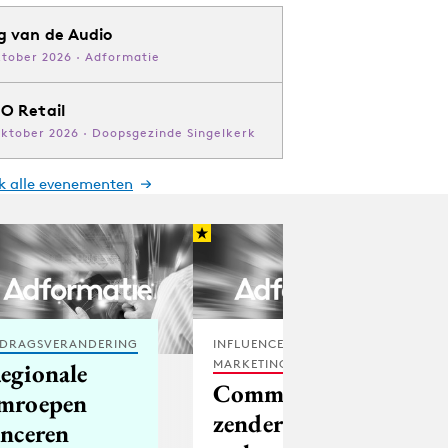
g van de Audio
ktober 2026 · Adformatie
O Retail
oktober 2026 · Doopsgezinde Singelkerk
jk alle evenementen
DRAGSVERANDERING
INFLUENCER
MARKETING
egionale
Commerciële
mroepen
zenders: meer
anceren