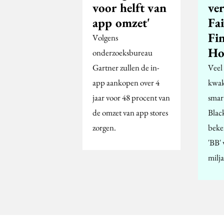
voor helft van
ve
app omzet'
Fa
Fi
Volgens
Ho
onderzoeksbureau
Gartner zullen de in-
Veel
app aankopen over 4
kwak
jaar voor 48 procent van
smar
de omzet van app stores
Blac
zorgen.
beke
'BB'
milj