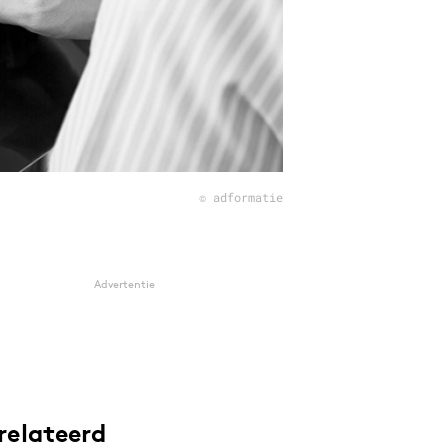
© adformatie
Advertentie
relateerd