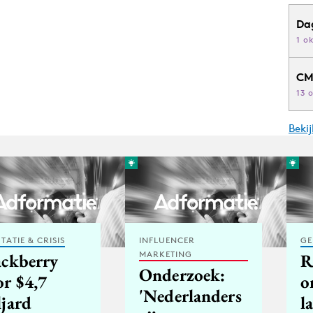
Da
1 o
CM
13 
Beki
TATIE & CRISIS
INFLUENCER
GE
MARKETING
ackberry
R
Onderzoek:
or $4,7
o
'Nederlanders
ljard
l