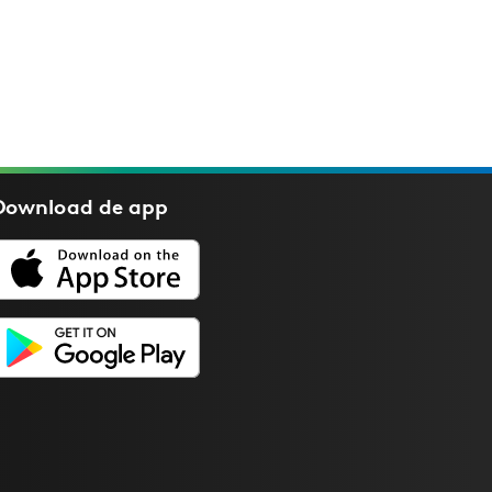
Download de
app