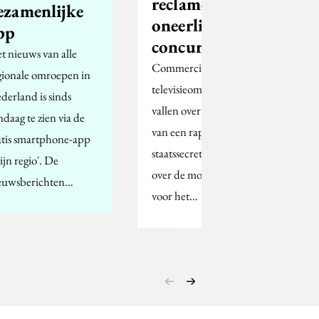
reclame NPO
ezamenlijke
oneerlijke
pp
concurrentie
t nieuws van alle
Commerciële radio- en
gionale omroepen in
televisieomroepen
derland is sinds
vallen over de inhoud
ndaag te zien via de
van een rapport van
atis smartphone-app
staatssecretaris Dekker
ijn regio'. De
over de mogelijkheden
euwsberichten…
voor het…