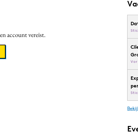
Va
Da
Sti
een account vereist.
Cli
Gr
Vor
Ex
pe
Sti
Bekij
Ev