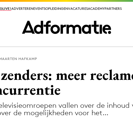
GLIVE!
GLIVE!
ADVERTEREN
ADVERTEREN
EVENTS
EVENTS
OPLEIDINGEN
OPLEIDINGEN
VACATURES
VACATURES
ACADEMY
ACADEMY
PARTNERS
PARTNERS
MAARTEN HAFKAMP
ieuws app
zenders: meer recla
ncurrentie
elevisieomroepen vallen over de inhoud
Media
 over de mogelijkheden voor het…
ormation
Merkstrategie
PR