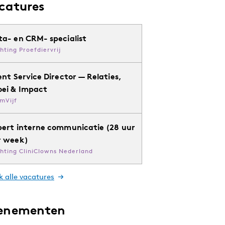
catures
ta- en CRM- specialist
chting Proefdiervrij
ent Service Director — Relaties,
oei & Impact
mVijf
pert interne communicatie (28 uur
r week)
chting CliniClowns Nederland
k alle vacatures
enementen