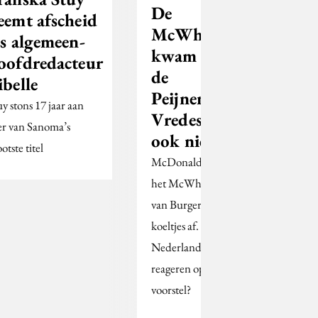
De
eemt afscheid
McWhopper
ls algemeen-
kwam er niet,
oofdredacteur
de
ibelle
PeijnenBolletje
uy stons 17 jaar aan
Vredeskoek
er van Sanoma’s
ook niet
otste titel
McDonald’s wimpelde
het McWhopper-idee
van Burger King
koeltjes af. Hoe zouden
Nederlandse merken
reageren op zo’n
voorstel?