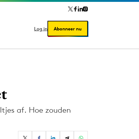
Log in
Log in
Abonneer nu
Abonneer nu
et
tjes af. Hoe zouden