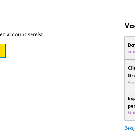
Va
een account vereist.
Da
Sti
Cli
Gr
Vor
Ex
pe
Sti
Bekij