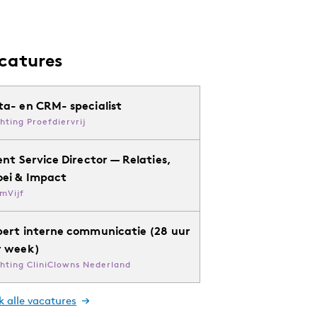
catures
ta- en CRM- specialist
chting Proefdiervrij
ent Service Director — Relaties,
oei & Impact
mVijf
pert interne communicatie (28 uur
r week)
chting CliniClowns Nederland
k alle vacatures