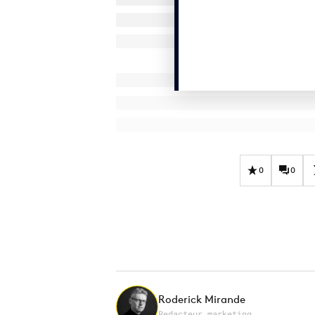
0
0
Roderick Mirande
Redacteur marketing