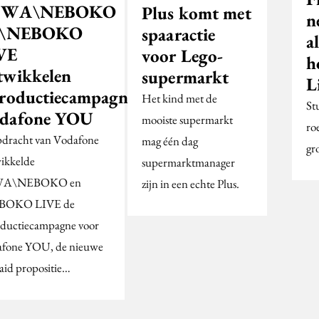
BWA\NEBOKO
Plus komt met
n
 \NEBOKO
spaaractie
a
VE
voor Lego-
h
twikkelen
supermarkt
L
troductiecampagne
Het kind met de
St
dafone YOU
mooiste supermarkt
ro
pdracht van Vodafone
mag één dag
gro
ikkelde
supermarktmanager
A\NEBOKO en
zijn in een echte Plus.
BOKO LIVE de
oductiecampagne voor
fone YOU, de nieuwe
aid propositie…