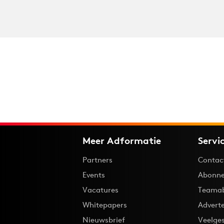
Meer Adformatie
Servi
Partners
Contac
Events
Abonne
Vacatures
Teama
Whitepapers
Advert
Nieuwsbrief
Veelge