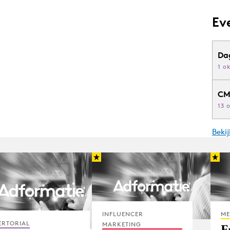
Ev
Da
1 o
CM
13 
Beki
INFLUENCER
ME
ERTORIAL
MARKETING
F