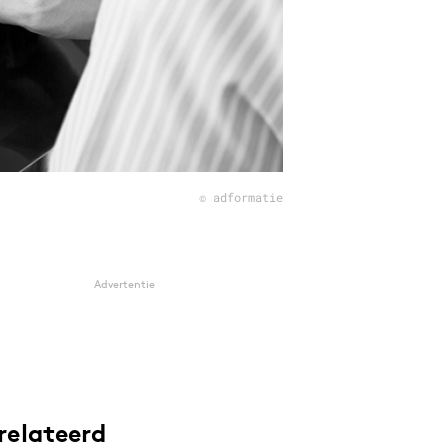
© adformatie
Advertentie
relateerd