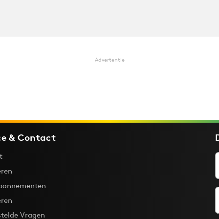
Advertentie
ce & Contact
t
ren
bonnementen
eren
stelde Vragen