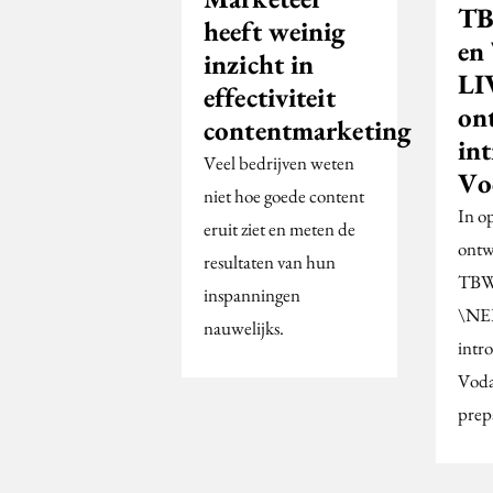
T
heeft weinig
en
inzicht in
LI
effectiviteit
on
contentmarketing
in
Veel bedrijven weten
Vo
niet hoe goede content
In o
eruit ziet en meten de
ontw
resultaten van hun
TBW
inspanningen
\NE
nauwelijks.
intr
Voda
prep