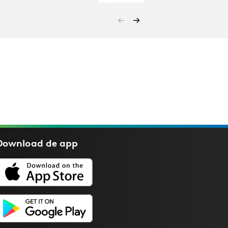
Download de
app