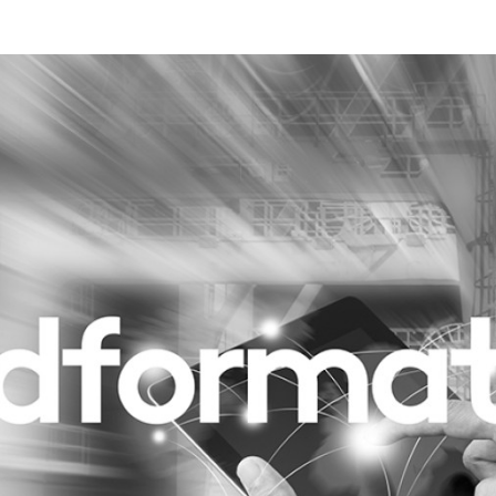
Programmatic
ering
Purpose Marketing
keting
Reputatie & crisis
nicatie