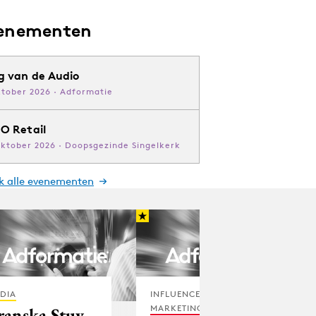
enementen
g van de Audio
ktober 2026 · Adformatie
O Retail
oktober 2026 · Doopsgezinde Singelkerk
jk alle evenementen
DIA
INFLUENCER
MARKETING
ranska Stuy