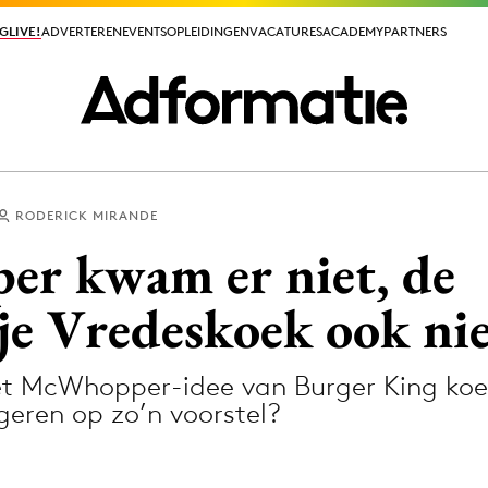
GLIVE!
GLIVE!
ADVERTEREN
ADVERTEREN
EVENTS
EVENTS
OPLEIDINGEN
OPLEIDINGEN
VACATURES
VACATURES
ACADEMY
ACADEMY
PARTNERS
PARTNERS
RODERICK MIRANDE
ieuws app
r kwam er niet, de
je Vredeskoek ook ni
 McWhopper-idee van Burger King koel
Media
eren op zo’n voorstel?
ormation
Merkstrategie
PR