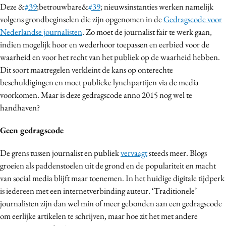
Deze &
#39
;betrouwbare&
#39
; nieuwsinstanties werken namelijk
Media
volgens grondbeginselen die zijn opgenomen in de
Gedragscode voor
Merkstrategie
Nederlandse journalisten
. Zo moet de journalist fair te werk gaan,
PR
indien mogelijk hoor en wederhoor toepassen en eerbied voor de
Programmatic
waarheid en voor het recht van het publiek op de waarheid hebben.
Dit soort maatregelen verkleint de kans op onterechte
Purpose Marketing
beschuldigingen en moet publieke lynchpartijen via de media
Reputatie & crisis
voorkomen. Maar is deze gedragscode anno 2015 nog wel te
handhaven?
Geen gedragscode
De grens tussen journalist en publiek
vervaagt
steeds meer. Blogs
groeien als paddenstoelen uit de grond en de populariteit en macht
van social media blijft maar toenemen. In het huidige digitale tijdperk
is iedereen met een internetverbinding auteur. ‘Traditionele’
journalisten zijn dan wel min of meer gebonden aan een gedragscode
om eerlijke artikelen te schrijven, maar hoe zit het met andere