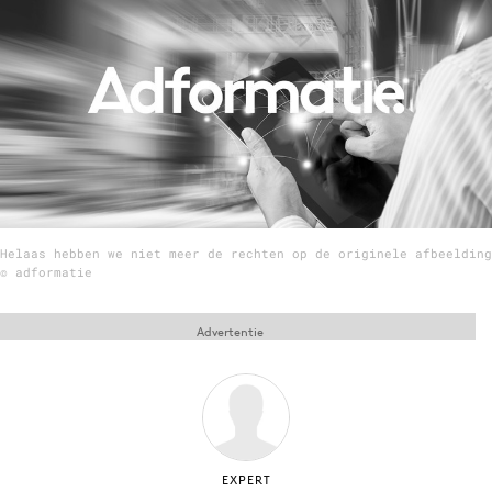
Menu
Home
9 sept: GenAI-training
12 nov: MarketingLive!
Adverteren
Helaas hebben we niet meer de rechten op de originele afbeelding
Events
© adformatie
Opleidingen
Vacatures
Advertentie
Academy
Partners
Topics
Artificial Intelligence
EXPERT