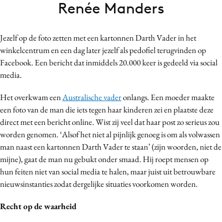
Renée Manders
Bureaus
Campagnes
Jezelf op de foto zetten met een kartonnen Darth Vader in het
Carriere
winkelcentrum en een dag later jezelf als pedofiel terugvinden op
Contentmarketing
Facebook. Een bericht dat inmiddels 20.000 keer is gedeeld via social
Craft
media.
Customer Experience
Het overkwam een
Australische vader
onlangs. Een moeder maakte
Data & Insights
een foto van de man die iets tegen haar kinderen zei en plaatste deze
Design
direct met een bericht online. Wist zij veel dat haar post zo serieus zou
Digital transformation
worden genomen. ‘Alsof het niet al pijnlijk genoeg is om als volwassen
Diversiteit
man naast een kartonnen Darth Vader te staan’ (zijn woorden, niet de
Effectiviteit
mijne), gaat de man nu gebukt onder smaad. Hij roept mensen op
hun feiten niet van social media te halen, maar juist uit betrouwbare
Gedragsverandering
nieuwsinstanties zodat dergelijke situaties voorkomen worden.
Influencer marketing
Interne communicatie
Recht op de waarheid
Martech