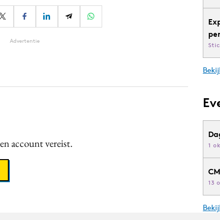
Ex
pe
Advertentie
Sti
Bekij
Ev
Da
een account vereist.
1 o
CM
13 
Beki