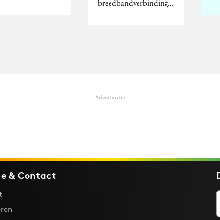
breedbandverbinding…
Advertentie
ce & Contact
t
ren