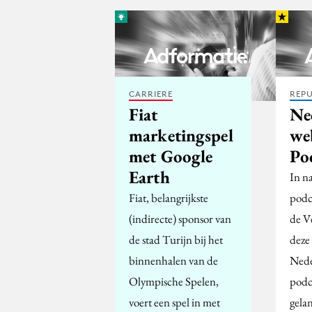
CARRIERE
REPU
Fiat
Ne
marketingspel
we
met Google
Po
Earth
In n
Fiat, belangrijkste
podc
(indirecte) sponsor van
de Ve
de stad Turijn bij het
deze
binnenhalen van de
Nede
Olympische Spelen,
podc
voert een spel in met
gela