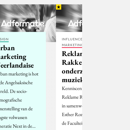
SIGN
INFLUENCER
MARKETING
rban
Reklame
arketing
Rakkers
eerlandaise
onderzoekt
ban marketing is hot
muziekclips
 de Angelsaksische
Kenniscentrum
reld. De socio-
Reklame Rakkers start
mografische
in samenwerking met
menstelling van de
Esther Rozendaal van
ngste volwassen
de Faculteit Sociale
neratie Next in de…