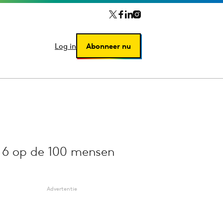
Log in
Log in
Abonneer nu
Abonneer nu
j 6 op de 100 mensen
Advertentie