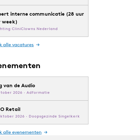
pert interne communicatie (28 uur
r week)
chting CliniClowns Nederland
k alle vacatures
enementen
g van de Audio
ktober 2026 · Adformatie
O Retail
oktober 2026 · Doopsgezinde Singelkerk
jk alle evenementen