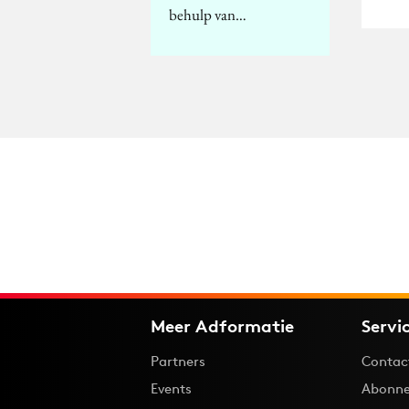
behulp van…
Meer Adformatie
Servi
Partners
Contac
Events
Abonne