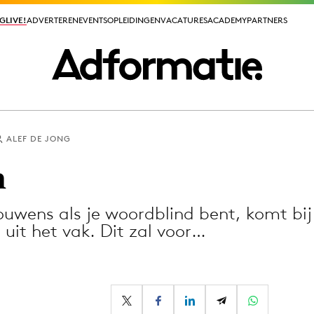
GLIVE!
GLIVE!
ADVERTEREN
ADVERTEREN
EVENTS
EVENTS
OPLEIDINGEN
OPLEIDINGEN
VACATURES
VACATURES
ACADEMY
ACADEMY
PARTNERS
PARTNERS
ALEF DE JONG
ieuws app
n
rouwens als je woordblind bent, komt bi
uit het vak. Dit zal voor…
Media
ormation
Merkstrategie
PR