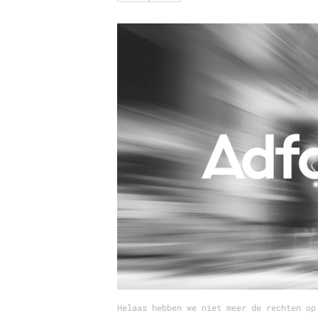
Carriere
Effectiviteit
Contentmarketing
Gedragsverand
Craft
Influencer mar
Customer Experience
Interne commu
Data & Insights
Martech
Helaas hebben we niet meer de rechten op