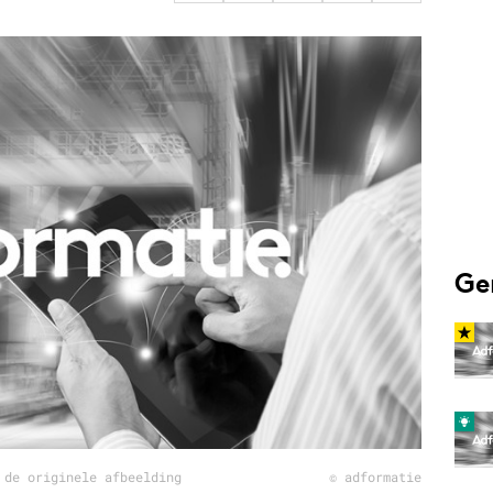
Programmatic
ering
Purpose Marketing
keting
Reputatie & crisis
nicatie
Ge
 de originele afbeelding
© adformatie