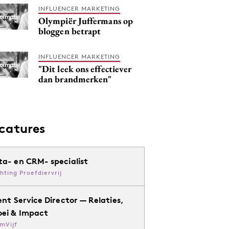
INFLUENCER MARKETING
Olympiër Juffermans op
bloggen betrapt
INFLUENCER MARKETING
"Dit leek ons effectiever
dan brandmerken"
catures
ta- en CRM- specialist
chting Proefdiervrij
ent Service Director — Relaties,
oei & Impact
mVijf