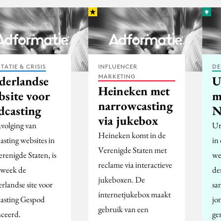
TATIE & CRISIS
INFLUENCER
DE
MARKETING
derlandse
U
Heineken met
bsite voor
m
narrowcasting
dcasting
N
via jukebox
avolging van
Ur
Heineken komt in de
asting websites in
in
Verenigde Staten met
renigde Staten, is
we
reclame via interactieve
 week de
de
jukeboxen. De
rlandse site voor
sa
internetjukebox maakt
asting Gespod
jo
gebruik van een
nceerd.
ge