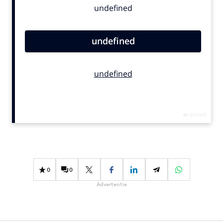
Bureaus
Campagnes
Carriere
Contentmarketing
Craft
Customer Experience
Data & Insights
Design
Digital transformation
Diversiteit
Effectiviteit
0
0
Gedragsverandering
Advertentie
Influencer marketing
Interne communicatie
Martech