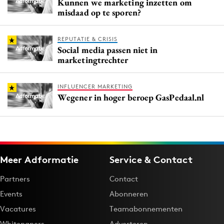
Kunnen we marketing inzetten om
misdaad op te sporen?
REPUTATIE & CRISIS
Social media passen niet in
marketingtrechter
INFLUENCER MARKETING
Wegener in hoger beroep GasPedaal.nl
Meer Adformatie
Service & Contact
Partners
Contact
Events
Abonneren
Vacatures
Teamabonnementen
Whitepapers
Adverteren