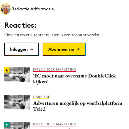
Media
Redactie Adformatie
Merkstrategie
Reacties:
PR
Programmatic
Om een reactie achter te laten is een account vereist.
Purpose Marketing
Inloggen
Abonneer nu
Reputatie & crisis
INFLUENCER MARKETING
'EC moet naar overname DoubleClick
kijken'
CARRIERE
Adverteren mogelijk op voetbalplatform
Tele2
INFLUENCER MARKETING