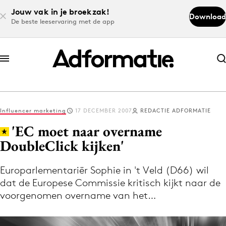
Jouw vak in je broekzak!
Download
De beste leeservaring met de app
Abonneer nu
Abonneer nu
Influencer marketing
17 DECEMBER 2007
REDACTIE ADFORMATIE
Log in
'EC moet naar overname
DoubleClick kijken'
Download de app
Volg het laatste nieuws via de Adformatie
Europarlementariër Sophie in 't Veld (D66) wil
dat de Europese Commissie kritisch kijkt naar de
Nieuws app
voorgenomen overname van het…