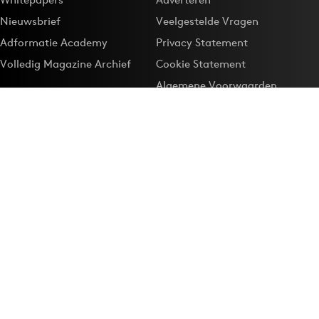
Nieuwsbrief
Veelgestelde Vragen
Adformatie Academy
Privacy Statement
Volledig Magazine Archief
Cookie Statement
Algemene Voorwaarden
Onze app
Maak Adformatie.nl je
Google-favoriet
Privacyinstellingen
Download de
Adformatie Nieuws App