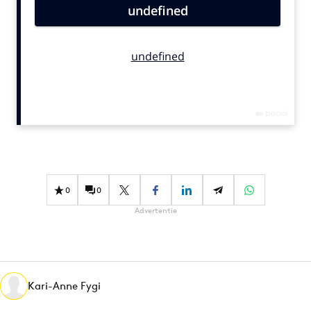
Bureaus
Campagnes
Carriere
Contentmarketing
Craft
Customer Experience
Data & Insights
Design
Digital transformation
0
0
Diversiteit
Advertentie
Effectiviteit
Gedragsverandering
Influencer marketing
Interne communicatie
Kari-Anne Fygi
Martech