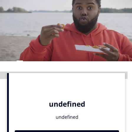
Menu
Home
9 sept: GenAI-training
12 nov: MarketingLive!
Adverteren
Events
Advertentie
Opleidingen
Vacatures
Academy
Partners
Topics
Artificial Intelligence