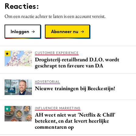
Reacties:
Media
Merkstrategie
Om een reactie achter te laten is een account vereist.
PR
Inloggen
Abonneer nu
Programmatic
Purpose Marketing
Reputatie & crisis
CUSTOMER EXPERIENCE
Drogisterij-retailbrand D.I.O. wordt
geschrapt ten faveure van DA
ADVERTORIAL
Nieuwe trainingen bij Beeckestijn!
INFLUENCER MARKETING
AH weet niet wat 'Netflix & Chill'
betekent, en dat levert heerlijke
commentaren op