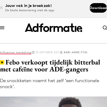
Jouw vak in je broekzak!
Download
De beste leeservaring met de app
Abonneer nu
Abonneer nu
Influencer marketing
18 OKTOBER 2017
KARI-ANNE FYGI
Log in
Febo verkoopt tijdelijk bitterbal
met cafeïne voor ADE-gangers
Download de app
Volg het laatste nieuws via de Adformatie
De snackketen noemt het zelf ‘een functionele
snack’.
Nieuws app