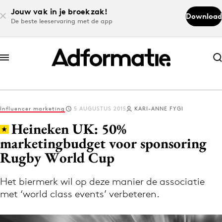
Jouw vak in je broekzak!
Download
De beste leeservaring met de app
Abonneer nu
Abonneer nu
Influencer marketing
5 AUGUSTUS 2015
KARI-ANNE FYGI
Log in
Heineken UK: 50%
marketingbudget voor sponsoring
Rugby World Cup
Download de app
Volg het laatste nieuws via de Adformatie
Het biermerk wil op deze manier de associatie
Nieuws app
met ‘world class events’ verbeteren.