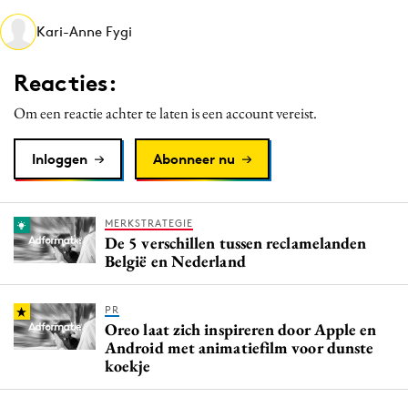
Media
Kari-Anne Fygi
Merkstrategie
PR
Reacties:
Programmatic
Om een reactie achter te laten is een account vereist.
Purpose Marketing
Reputatie & crisis
Inloggen
Abonneer nu
MERKSTRATEGIE
De 5 verschillen tussen reclamelanden
België en Nederland
PR
Oreo laat zich inspireren door Apple en
Android met animatiefilm voor dunste
koekje