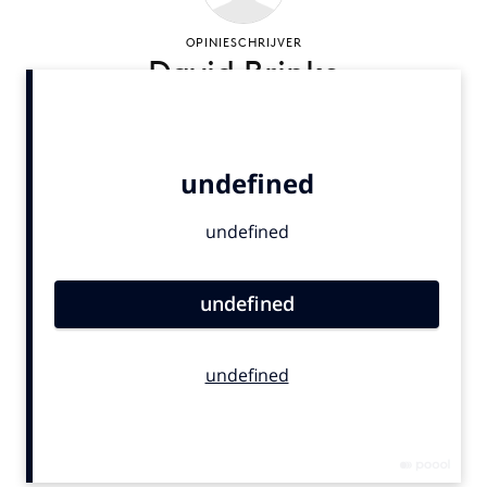
Bureaus
OPINIESCHRIJVER
Campagnes
David Brinks
Carriere
Contentmarketing
Craft
Customer Experience
Data & Insights
Design
Digital transformation
Diversiteit
Effectiviteit
Gedragsverandering
Influencer marketing
Interne communicatie
Martech