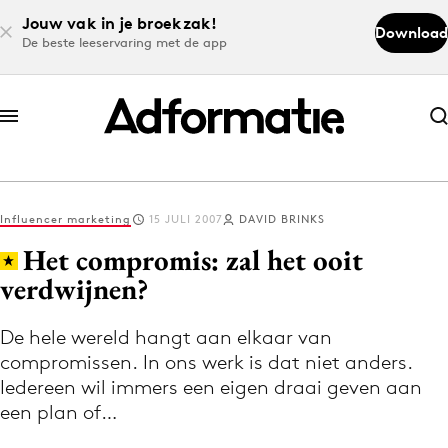
Jouw vak in je broekzak!
Download
De beste leeservaring met de app
Abonneer nu
Abonneer nu
Influencer marketing
15 JULI 2007
DAVID BRINKS
Log in
Het compromis: zal het ooit
verdwijnen?
Download de app
Volg het laatste nieuws via de Adformatie
De hele wereld hangt aan elkaar van
compromissen. In ons werk is dat niet anders.
Nieuws app
Iedereen wil immers een eigen draai geven aan
een plan of…