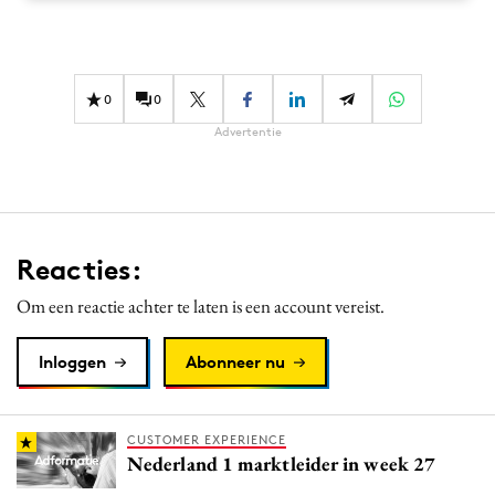
Media
Merkstrategie
PR
0
0
Programmatic
Advertentie
Purpose Marketing
Reputatie & crisis
Reacties:
Om een reactie achter te laten is een account vereist.
Inloggen
Abonneer nu
CUSTOMER EXPERIENCE
Nederland 1 marktleider in week 27