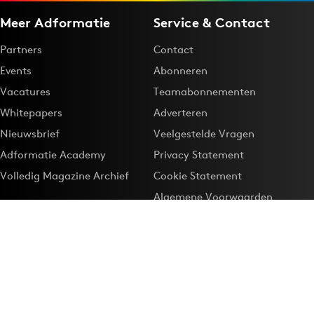
Meer Adformatie
Service & Contact
Partners
Contact
Events
Abonneren
Vacatures
Teamabonnementen
Whitepapers
Adverteren
Nieuwsbrief
Veelgestelde Vragen
Adformatie Academy
Privacy Statement
Volledig Magazine Archief
Cookie Statement
Algemene Voorwaarden
Onze app
Maak Adformatie.nl je
Google-favoriet
Privacyinstellingen
Download de
Adformatie Nieuws App