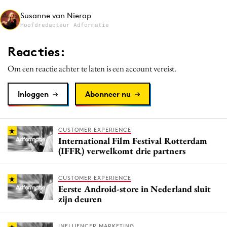
Media
Susanne van Nierop
Hoofdredacteur Adformatie
Merkstrategie
PR
Reacties:
Programmatic
Om een reactie achter te laten is een account vereist.
Purpose Marketing
Reputatie & crisis
Inloggen
Abonneer nu
CUSTOMER EXPERIENCE
International Film Festival Rotterdam
(IFFR) verwelkomt drie partners
CUSTOMER EXPERIENCE
Eerste Android-store in Nederland sluit
zijn deuren
INFLUENCER MARKETING