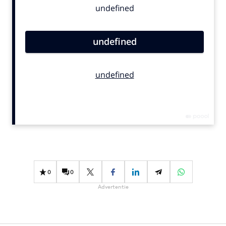
Bureaus
Campagnes
Carriere
Contentmarketing
Craft
Customer Experience
Data & Insights
Design
Digital transformation
Diversiteit
Effectiviteit
0
0
Gedragsverandering
Advertentie
Influencer marketing
Interne communicatie
Martech