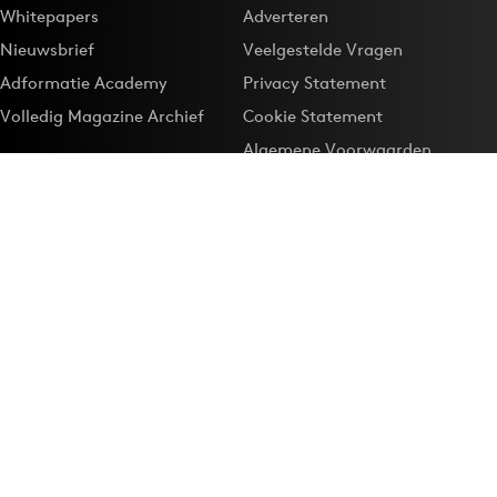
Whitepapers
Adverteren
Nieuwsbrief
Veelgestelde Vragen
Adformatie Academy
Privacy Statement
Volledig Magazine Archief
Cookie Statement
Algemene Voorwaarden
Onze app
Maak Adformatie.nl je
Google-favoriet
Privacyinstellingen
Download de
Adformatie Nieuws App