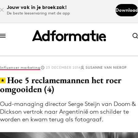
Jouw vak in je broekzak!
Download
De beste leeservaring met de app
Abonneer nu
Abonneer nu
Influencer marketing
23 DECEMBER 2014
SUSANNE VAN NIEROP
Log in
Hoe 5 reclamemannen het roer
omgooiden (4)
Download de app
Volg het laatste nieuws via de Adformatie
Oud-managing director Serge Steijn van Doom &
Dickson vertrok naar Argentinië om schilder te
Nieuws app
worden en kwam terug als fotograaf.