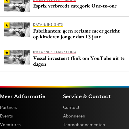
Esprix verbreedt categorie One-to-one
DATA & INSIGHTS
Fabrikanten: geen reclame meer gericht
op kinderen jonger dan 13 jaar
INFLUENCER MARKETING
Vessel investeert flink om YouTube uit te
dagen
Meer Adformatie
Service & Contact
Partners
Contact
Events
Abonneren
Vacatures
Teamabonnementen