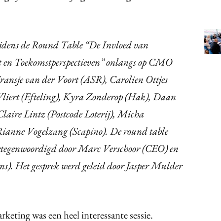
ijdens de Round Table “De Invloed van
 en Toekomstperspectieven” onlangs op CMO
sje van der Voort (ASR), Carolien Ottjes
 Vliert (Efteling), Kyra Zonderop (Hak), Daan
aire Lintz (Postcode Loterij), Micha
ianne Vogelzang (Scapino). De round table
ertegenwoordigd door Marc Verschoor (CEO) en
s). Het gesprek werd geleid door Jasper Mulder
eting was een heel interessante sessie.