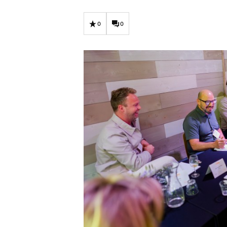
Carriere
Effectiviteit
Contentmarketing
Gedragsverand
0
0
Craft
Influencer mar
Customer Experience
Interne commu
Data & Insights
Martech