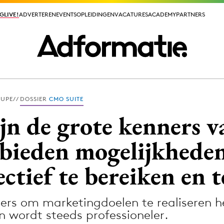
GLIVE!
GLIVE!
ADVERTEREN
ADVERTEREN
EVENTS
EVENTS
OPLEIDINGEN
OPLEIDINGEN
VACATURES
VACATURES
ACADEMY
ACADEMY
PARTNERS
PARTNERS
OUPE
DOSSIER
CMO SUITE
ieuws app
ijn de grote kenners v
 bieden mogelijkheden
ctief te bereiken en t
Media
ormation
Merkstrategie
ers om marketingdoelen te realiseren hee
PR
 wordt steeds professioneler.