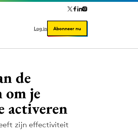
Log in
Log in
Abonneer nu
Abonneer nu
an de
 om je
e activeren
ft zijn effectiviteit