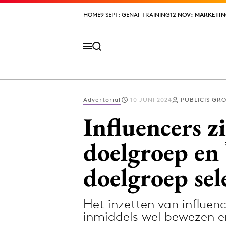
HOME
HOME
9 SEPT: GENAI-TRAINING
9 SEPT: GENAI-TRAINING
12 NOV: MARKETIN
12 NOV: MARKETIN
Advertorial
10 JUNI 2024
PUBLICIS GR
Volg het laatste nieuws via de Adformatie N
Influencers z
doelgroep en
Topics
doelgroep sele
Artificial Intelligence
Design
Bureaus
Digital transf
Het inzetten van influenc
Campagnes
Diversiteit
inmiddels wel bewezen en