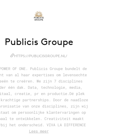
Publicis Groupe
HTTPS://PUBLICISGROUPE.NL/
POWER OF ONE. Publicis Groupe bundelt de
ht van al haar expertises om levensechte
eeën te creëren. We zijn 7 disciplines
der één dak. Data, technologie, media,
itaal, creatie, pr en productie.Dé plek
 krachtige partnerships. Door de naadloze
hronisatie van onze disciplines, zijn wij
staat om persoonlijke klantervaringen op
haal te ontwikkelen. Creativiteit maakt
rbij het onderscheid. VIVA LA DIFFERENCE
Lees meer