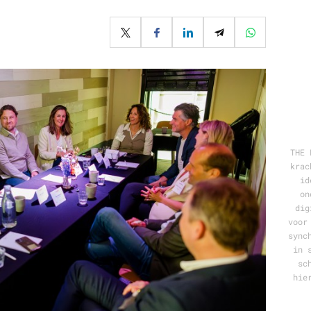
Programmatic
ering
Purpose Marketing
keting
Reputatie & crisis
nicatie
THE 
krac
id
on
dig
voor
sync
in 
sc
hie